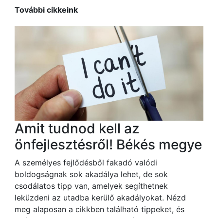
További cikkeink
Amit tudnod kell az
önfejlesztésről! Békés megye
A személyes fejlődésből fakadó valódi
boldogságnak sok akadálya lehet, de sok
csodálatos tipp van, amelyek segíthetnek
leküzdeni az utadba kerülő akadályokat. Nézd
meg alaposan a cikkben található tippeket, és