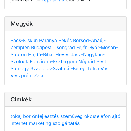
Megyék
Bács-Kiskun
Baranya
Békés
Borsod-Abaúj-
Zemplén
Budapest
Csongrád
Fejér
Győr-Moson-
Sopron
Hajdú-Bihar
Heves
Jász-Nagykun-
Szolnok
Komárom-Esztergom
Nógrád
Pest
Somogy
Szabolcs-Szatmár-Bereg
Tolna
Vas
Veszprém
Zala
Cimkék
tokaj
bor
önfejlesztés
szemüveg
okostelefon
ajtó
internet
marketing
szolgáltatás