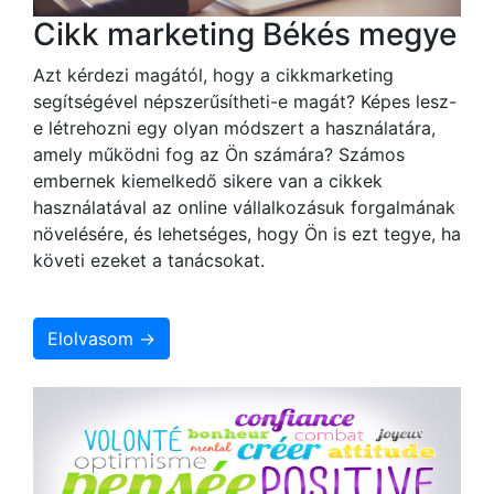
Cikk marketing Békés megye
Azt kérdezi magától, hogy a cikkmarketing
segítségével népszerűsítheti-e magát? Képes lesz-
e létrehozni egy olyan módszert a használatára,
amely működni fog az Ön számára? Számos
embernek kiemelkedő sikere van a cikkek
használatával az online vállalkozásuk forgalmának
növelésére, és lehetséges, hogy Ön is ezt tegye, ha
követi ezeket a tanácsokat.
Elolvasom →