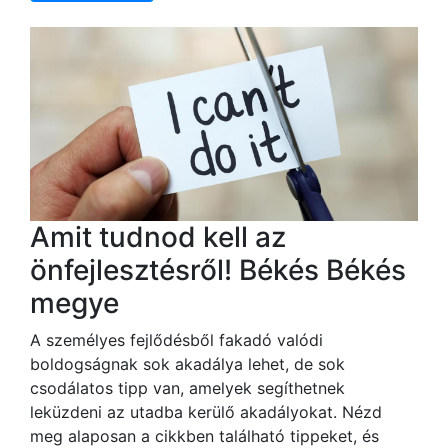
Amit tudnod kell az
önfejlesztésről! Békés Békés
megye
A személyes fejlődésből fakadó valódi
boldogságnak sok akadálya lehet, de sok
csodálatos tipp van, amelyek segíthetnek
leküzdeni az utadba kerülő akadályokat. Nézd
meg alaposan a cikkben található tippeket, és