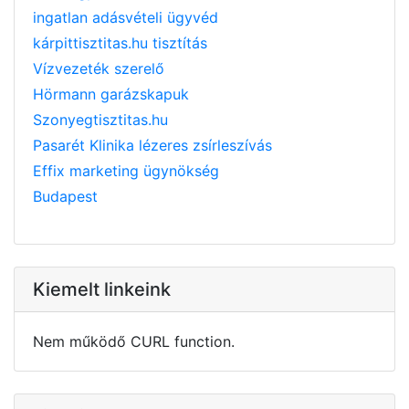
ingatlan adásvételi ügyvéd
kárpittisztitas.hu tisztítás
Vízvezeték szerelő
Hörmann garázskapuk
Szonyegtisztitas.hu
Pasarét Klinika lézeres zsírleszívás
Effix marketing ügynökség
Budapest
Kiemelt linkeink
Nem működő CURL function.