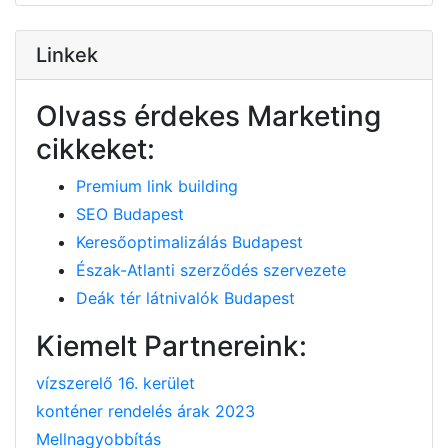
Linkek
Olvass érdekes Marketing
cikkeket:
Premium link building
SEO Budapest
Keresőoptimalizálás Budapest
Észak-Atlanti szerződés szervezete
Deák tér látnivalók Budapest
Kiemelt Partnereink:
vízszerelő 16. kerület
konténer rendelés árak 2023
Mellnagyobbítás