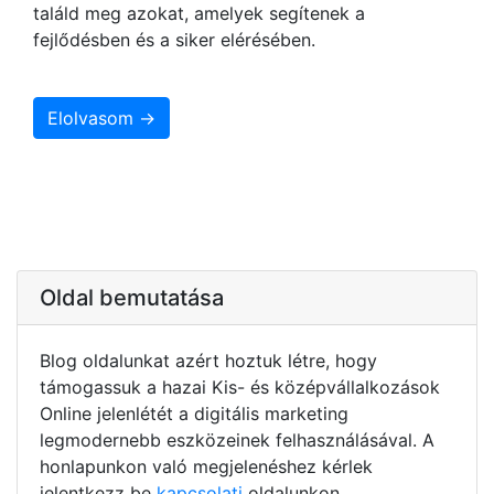
találd meg azokat, amelyek segítenek a
fejlődésben és a siker elérésében.
Elolvasom →
Oldal bemutatása
Blog oldalunkat azért hoztuk létre, hogy
támogassuk a hazai Kis- és középvállalkozások
Online jelenlétét a digitális marketing
legmodernebb eszközeinek felhasználásával. A
honlapunkon való megjelenéshez kérlek
jelentkezz be
kapcsolati
oldalunkon.