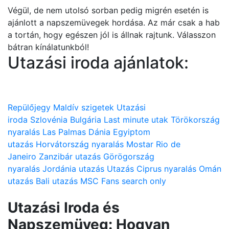
Végül, de nem utolsó sorban pedig migrén esetén is
ajánlott a napszemüvegek hordása. Az már csak a hab
a tortán, hogy egészen jól is állnak rajtunk. Válasszon
bátran kínálatunkból!
Utazási iroda ajánlatok:
Repülőjegy
Maldív szigetek
Utazási
iroda
Szlovénia
Bulgária
Last minute utak
Törökország
nyaralás
Las Palmas
Dánia
Egyiptom
utazás
Horvátország nyaralás
Mostar
Rio de
Janeiro
Zanzibár utazás
Görögország
nyaralás
Jordánia utazás
Utazás
Ciprus nyaralás
Omán
utazás
Bali utazás
MSC
Fans search only
Utazási Iroda és
Napszemüveg: Hogyan