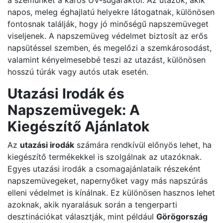
a szemünket a káros UV-sugaraktól. Az utazók, akik
napos, meleg éghajlatú helyekre látogatnak, különösen
fontosnak találják, hogy jó minőségű napszemüveget
viseljenek. A napszemüveg védelmet biztosít az erős
napsütéssel szemben, és megelőzi a szemkárosodást,
valamint kényelmesebbé teszi az utazást, különösen
hosszú túrák vagy autós utak esetén.
Utazási Irodák és
Napszemüvegek: A
Kiegészítő Ajánlatok
Az
utazási irodák
számára rendkívül előnyös lehet, ha
kiegészítő termékekkel is szolgálnak az utazóknak.
Egyes utazási irodák a csomagajánlataik részeként
napszemüvegeket, napernyőket vagy más napszúrás
elleni védelmet is kínálnak. Ez különösen hasznos lehet
azoknak, akik nyaralásuk során a tengerparti
desztinációkat választják, mint például
Görögország