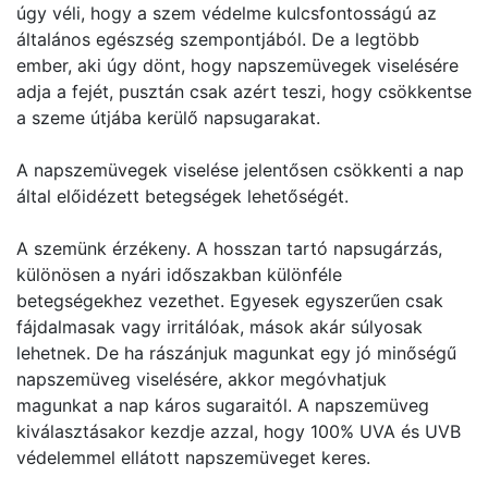
úgy véli, hogy a szem védelme kulcsfontosságú az
általános egészség szempontjából. De a legtöbb
ember, aki úgy dönt, hogy napszemüvegek viselésére
adja a fejét, pusztán csak azért teszi, hogy csökkentse
a szeme útjába kerülő napsugarakat.
A napszemüvegek viselése jelentősen csökkenti a nap
által előidézett betegségek lehetőségét.
A szemünk érzékeny. A hosszan tartó napsugárzás,
különösen a nyári időszakban különféle
betegségekhez vezethet. Egyesek egyszerűen csak
fájdalmasak vagy irritálóak, mások akár súlyosak
lehetnek. De ha rászánjuk magunkat egy jó minőségű
napszemüveg viselésére, akkor megóvhatjuk
magunkat a nap káros sugaraitól. A napszemüveg
kiválasztásakor kezdje azzal, hogy 100% UVA és UVB
védelemmel ellátott napszemüveget keres.