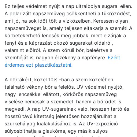
Ez teljes védelmet nyújt a nap ultraibolya sugarai ellen.
A polarizált napszemüveg csökkentheti a tükröződést,
ami jó, ha sok időt tölt a vízközelben. Keressen olyan
napszemüveget is, amely teljesen eltakarja a szemét! A
körbetekerhető lencsék még jobbak, mert elzárják a
fényt és a káprázást okozó sugarakat oldalról,
valamint elölről. A szem körüli bőr, beleértve a
szemhéját is, nagyon érzékeny a napfényre.
Ezért
érdemes ezt plasztikásztatni.
A bőrrákért, közel 10% -ban a szem közelében
található vékony bőr a felelős. UV védelmet nyújtó,
nagy lencsékkel ellátott, körkörös napszemüveg
viselése nemcsak a szemedet, hanem a bőrödet is
megvédi. A nap UV-sugarainak való, hosszan tartó és
hosszú távú kitettség jelentősen hozzájárulhat a
szürkehályog kialakulásához is. Az UV-expozíció
súlyosbíthatja a glaukóma, egy másik súlyos