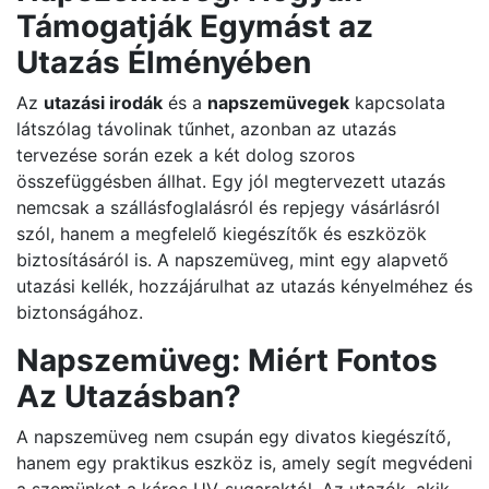
Támogatják Egymást az
Utazás Élményében
Az
utazási irodák
és a
napszemüvegek
kapcsolata
látszólag távolinak tűnhet, azonban az utazás
tervezése során ezek a két dolog szoros
összefüggésben állhat. Egy jól megtervezett utazás
nemcsak a szállásfoglalásról és repjegy vásárlásról
szól, hanem a megfelelő kiegészítők és eszközök
biztosításáról is. A napszemüveg, mint egy alapvető
utazási kellék, hozzájárulhat az utazás kényelméhez és
biztonságához.
Napszemüveg: Miért Fontos
Az Utazásban?
A napszemüveg nem csupán egy divatos kiegészítő,
hanem egy praktikus eszköz is, amely segít megvédeni