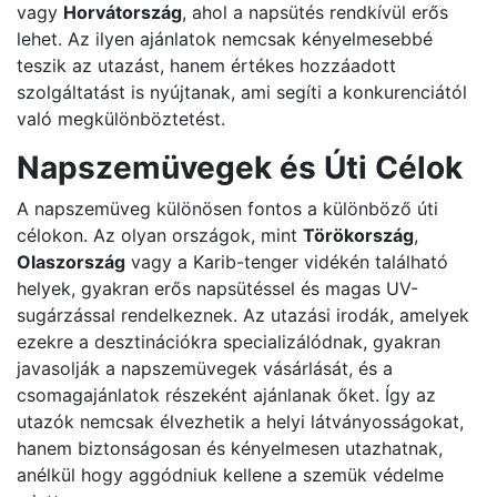
vagy
Horvátország
, ahol a napsütés rendkívül erős
lehet. Az ilyen ajánlatok nemcsak kényelmesebbé
teszik az utazást, hanem értékes hozzáadott
szolgáltatást is nyújtanak, ami segíti a konkurenciától
való megkülönböztetést.
Napszemüvegek és Úti Célok
A napszemüveg különösen fontos a különböző úti
célokon. Az olyan országok, mint
Törökország
,
Olaszország
vagy a Karib-tenger vidékén található
helyek, gyakran erős napsütéssel és magas UV-
sugárzással rendelkeznek. Az utazási irodák, amelyek
ezekre a desztinációkra specializálódnak, gyakran
javasolják a napszemüvegek vásárlását, és a
csomagajánlatok részeként ajánlanak őket. Így az
utazók nemcsak élvezhetik a helyi látványosságokat,
hanem biztonságosan és kényelmesen utazhatnak,
anélkül hogy aggódniuk kellene a szemük védelme