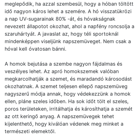
meglepődik, ha azzal szembesül, hogy a hóban töltött
idő nagyon káros lehet a szemére. A hó visszatükrözi
a nap UV-sugarainak 80% -át, és hóvakságnak
nevezett állapotot okozhat, ahol a napfény roncsolja a
szaruhártyát. A javaslat az, hogy téli sportoknál
mindenképpen viseljünk napszemüveget. Nem csak a
hóval kell óvatosan bánni.
A homok bejutása a szembe nagyon fájdalmas és
veszélyes lehet. Az apró homokszemek valóban
megkarcolhatják a szemet, és maradandó károsodást
okozhatnak. A szemet teljesen ellepő napszemüveg
nagyszerű módja annak, hogy védekezzünk a homok
ellen, pláne szeles időben. Ha sok időt tölt el szeles,
poros területeken, irritálhatja és károsíthatja a szemét
az ott keringő anyag. A napszemüvegek tehet
kijelenthető, hogy kiválóan védenek meg minket a
természeti elemektől.