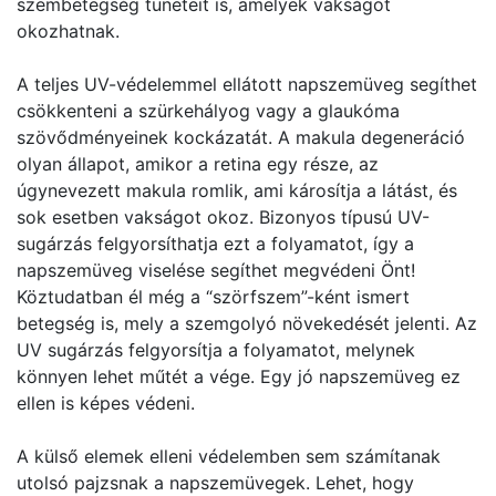
szembetegség tüneteit is, amelyek vakságot
okozhatnak.
A teljes UV-védelemmel ellátott napszemüveg segíthet
csökkenteni a szürkehályog vagy a glaukóma
szövődményeinek kockázatát. A makula degeneráció
olyan állapot, amikor a retina egy része, az
úgynevezett makula romlik, ami károsítja a látást, és
sok esetben vakságot okoz. Bizonyos típusú UV-
sugárzás felgyorsíthatja ezt a folyamatot, így a
napszemüveg viselése segíthet megvédeni Önt!
Köztudatban él még a “szörfszem”-ként ismert
betegség is, mely a szemgolyó növekedését jelenti. Az
UV sugárzás felgyorsítja a folyamatot, melynek
könnyen lehet műtét a vége. Egy jó napszemüveg ez
ellen is képes védeni.
A külső elemek elleni védelemben sem számítanak
utolsó pajzsnak a napszemüvegek. Lehet, hogy