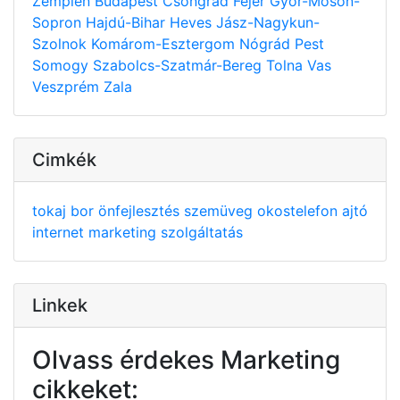
Zemplén
Budapest
Csongrád
Fejér
Győr-Moson-
Sopron
Hajdú-Bihar
Heves
Jász-Nagykun-
Szolnok
Komárom-Esztergom
Nógrád
Pest
Somogy
Szabolcs-Szatmár-Bereg
Tolna
Vas
Veszprém
Zala
Cimkék
tokaj
bor
önfejlesztés
szemüveg
okostelefon
ajtó
internet
marketing
szolgáltatás
Linkek
Olvass érdekes Marketing
cikkeket: