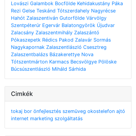
Lovászi
Galambok
Bocfölde
Kehidakustány
Páka
Rezi
Gelse
Teskánd
Tótszerdahely
Nagyrécse
Hahót
Zalaszentiván
Gutorfölde
Várvölgy
Szentpéterúr
Egervár
Balatongyörök
Újudvar
Zalacsány
Zalaszentmihály
Zalaszántó
Pókaszepetk
Rédics
Pakod
Zalavár
Sormás
Nagykapornak
Zalaszentlászló
Csesztreg
Zalaszentbalázs
Bázakerettye
Nova
Tótszentmárton
Karmacs
Becsvölgye
Pölöske
Búcsúszentlászló
Miháld
Sárhida
Cimkék
tokaj
bor
önfejlesztés
szemüveg
okostelefon
ajtó
internet
marketing
szolgáltatás