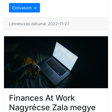
Elolvasom →
Létrehozás dátuma: 2022-11-27
Finances At Work
Nagyrécse Zala megye