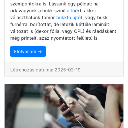
szempontokra is. Lássunk egy példát: ha
odavagyunk a bükk színű
ajtó
ért, akkor
választhatunk tömör
bükkfa ajtót,
vagy bükk
furnérral borítottat, de létezik kétféle laminált
változat is (dekor fólia, vagy CPL) és ráadásként
még printelt, azaz nyomtatott felületű is.
Elolvasom →
Létrehozás dátuma: 2025-02-19