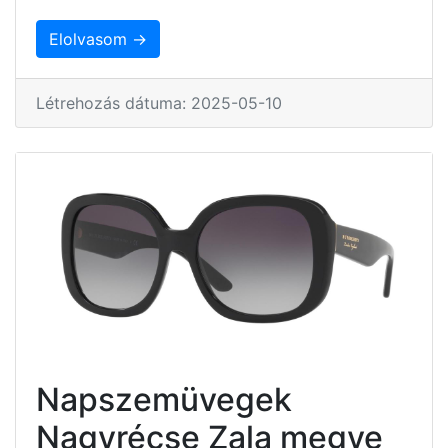
Elolvasom →
Létrehozás dátuma: 2025-05-10
Napszemüvegek
Nagyrécse Zala megye