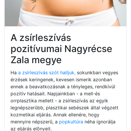
A zsírleszívás
pozitívumai Nagyrécse
Zala megye
Ha
a zsírleszívás szót halljuk,
sokunkban vegyes
érzések keringenek, kevesen ismerik azonban
ennek a beavatkozásnak a tényleges, rendkívül
pozitív hatásait. Napjainkban - a mell-és
orrplasztika mellett - a zsírleszívás az egyik
legnépszerûbb, plasztikai sebészek által végzett
kozmetikai eljárás. Annak ellenére, hogy
mennyire népszerû, a
popkultúra
néha ignorálja
az eljárás elõnyeit.