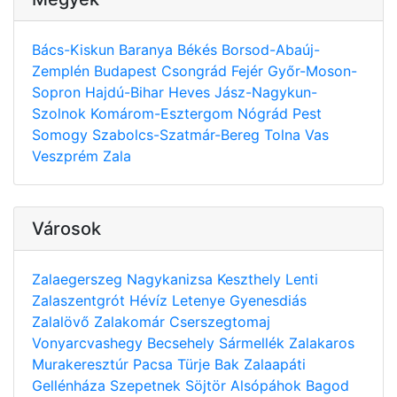
Bács-Kiskun
Baranya
Békés
Borsod-Abaúj-
Zemplén
Budapest
Csongrád
Fejér
Győr-Moson-
Sopron
Hajdú-Bihar
Heves
Jász-Nagykun-
Szolnok
Komárom-Esztergom
Nógrád
Pest
Somogy
Szabolcs-Szatmár-Bereg
Tolna
Vas
Veszprém
Zala
Városok
Zalaegerszeg
Nagykanizsa
Keszthely
Lenti
Zalaszentgrót
Hévíz
Letenye
Gyenesdiás
Zalalövő
Zalakomár
Cserszegtomaj
Vonyarcvashegy
Becsehely
Sármellék
Zalakaros
Murakeresztúr
Pacsa
Türje
Bak
Zalaapáti
Gellénháza
Szepetnek
Söjtör
Alsópáhok
Bagod