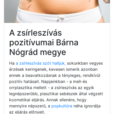
A zsírleszívás
pozitívumai Bárna
Nógrád megye
Ha
a zsírleszívás szót halljuk,
sokunkban vegyes
érzések keringenek, kevesen ismerik azonban
ennek a beavatkozásnak a tényleges, rendkívül
pozitív hatásait. Napjainkban - a mell-és
orrplasztika mellett - a zsírleszívás az egyik
legnépszerûbb, plasztikai sebészek által végzett
kozmetikai eljárás. Annak ellenére, hogy
mennyire népszerû, a
popkultúra
néha ignorálja
az eljárás elõnyeit.