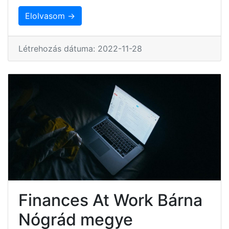
Elolvasom →
Létrehozás dátuma: 2022-11-28
Finances At Work Bárna
Nógrád megye