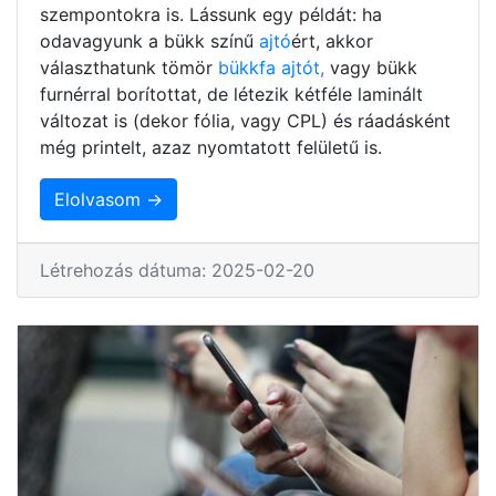
szempontokra is. Lássunk egy példát: ha
odavagyunk a bükk színű
ajtó
ért, akkor
választhatunk tömör
bükkfa ajtót,
vagy bükk
furnérral borítottat, de létezik kétféle laminált
változat is (dekor fólia, vagy CPL) és ráadásként
még printelt, azaz nyomtatott felületű is.
Elolvasom →
Létrehozás dátuma: 2025-02-20