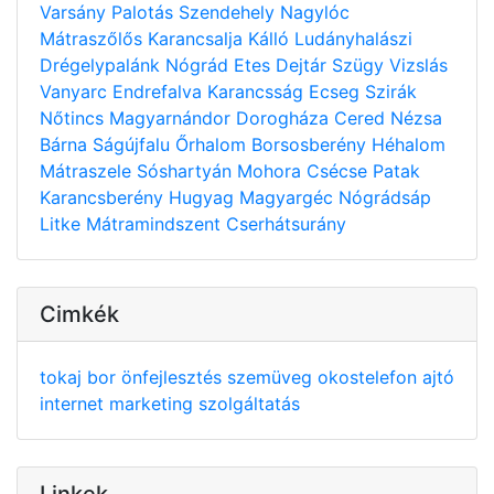
Varsány
Palotás
Szendehely
Nagylóc
Mátraszőlős
Karancsalja
Kálló
Ludányhalászi
Drégelypalánk
Nógrád
Etes
Dejtár
Szügy
Vizslás
Vanyarc
Endrefalva
Karancsság
Ecseg
Szirák
Nőtincs
Magyarnándor
Dorogháza
Cered
Nézsa
Bárna
Ságújfalu
Őrhalom
Borsosberény
Héhalom
Mátraszele
Sóshartyán
Mohora
Csécse
Patak
Karancsberény
Hugyag
Magyargéc
Nógrádsáp
Litke
Mátramindszent
Cserhátsurány
Cimkék
tokaj
bor
önfejlesztés
szemüveg
okostelefon
ajtó
internet
marketing
szolgáltatás
Linkek