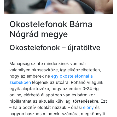
Okostelefonok Bárna
Nógrád megye
Okostelefonok – újratöltve
Manapság szinte mindenkinek van már
valamilyen okoseszköze, így elképzelhetetlen,
hogy az emberek ne
egy okostelefonnal a
zsebükben
lépjenek az utcára. Rohanó világunk
egyik alaptartozéka, hogy az ember 0-24 -ig
online, elérhető állapotban van és bármikor
rápillanthat az aktuális külvilági történésekre. Ezt
– ha a pozitív oldalát nézzük – óriási
előny
és
nagyon hasznos mindenki számára, megkönnyíti