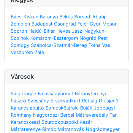
Bács-Kiskun
Baranya
Békés
Borsod-Abaúj-
Zemplén
Budapest
Csongrád
Fejér
Győr-Moson-
Sopron
Hajdú-Bihar
Heves
Jász-Nagykun-
Szolnok
Komárom-Esztergom
Nógrád
Pest
Somogy
Szabolcs-Szatmár-Bereg
Tolna
Vas
Veszprém
Zala
Városok
Salgótarján
Balassagyarmat
Bátonyterenye
Pásztó
Szécsény
Érsekvadkert
Rétság
Diósjenő
Karancslapujtő
Somoskőújfalu
Buják
Jobbágyi
Romhány
Nagyoroszi
Bercel
Mátraverebély
Tar
Karancskeszi
Szurdokpüspöki
Kazár
Mátraterenye
Rimóc
Mátranovák
Nógrádmegyer