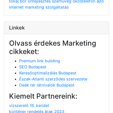
tokaj
bor
önfejlesztés
szemüveg
okostelefon
ajtó
internet
marketing
szolgáltatás
Linkek
Olvass érdekes Marketing
cikkeket:
Premium link building
SEO Budapest
Keresőoptimalizálás Budapest
Észak-Atlanti szerződés szervezete
Deák tér látnivalók Budapest
Kiemelt Partnereink:
vízszerelő 16. kerület
konténer rendelés árak 2023