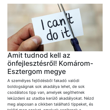
Amit tudnod kell az
önfejlesztésről! Komárom-
Esztergom megye
A személyes fejlődésből fakadó valódi
boldogságnak sok akadálya lehet, de sok
csodálatos tipp van, amelyek segíthetnek
leküzdeni az utadba kerülő akadályokat. Nézd
meg alaposan a cikkben található tippeket, és
találd meg azokat, amelyek segítenek a