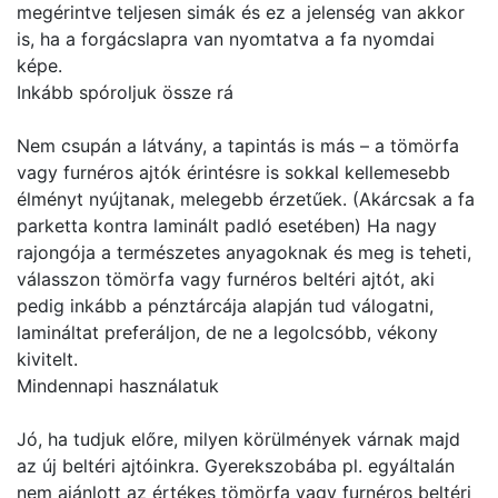
megérintve teljesen simák és ez a jelenség van akkor
is, ha a forgácslapra van nyomtatva a fa nyomdai
képe.
Inkább spóroljuk össze rá
Nem csupán a látvány, a tapintás is más – a tömörfa
vagy furnéros ajtók érintésre is sokkal kellemesebb
élményt nyújtanak, melegebb érzetűek. (Akárcsak a fa
parketta kontra laminált padló esetében) Ha nagy
rajongója a természetes anyagoknak és meg is teheti,
válasszon tömörfa vagy furnéros beltéri ajtót, aki
pedig inkább a pénztárcája alapján tud válogatni,
lamináltat preferáljon, de ne a legolcsóbb, vékony
kivitelt.
Mindennapi használatuk
Jó, ha tudjuk előre, milyen körülmények várnak majd
az új beltéri ajtóinkra. Gyerekszobába pl. egyáltalán
nem ajánlott az értékes tömörfa vagy furnéros beltéri