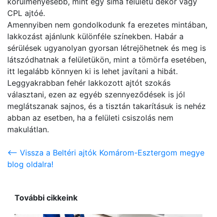
körülményesebb, mint egy sima felületű dekor vagy
CPL ajtóé.
Amennyiben nem gondolkodunk fa erezetes mintában,
lakkozást ajánlunk különféle színekben. Habár a
sérülések ugyanolyan gyorsan létrejöhetnek és meg is
látszódhatnak a felületükön, mint a tömörfa esetében,
itt legalább könnyen ki is lehet javítani a hibát.
Leggyakrabban fehér lakkozott ajtót szokás
választani, ezen az egyéb szennyeződések is jól
meglátszanak sajnos, és a tisztán takarításuk is nehéz
abban az esetben, ha a felületi csiszolás nem
makulátlan.
<-- Vissza a Beltéri ajtók Komárom-Esztergom megye
blog oldalra!
További cikkeink