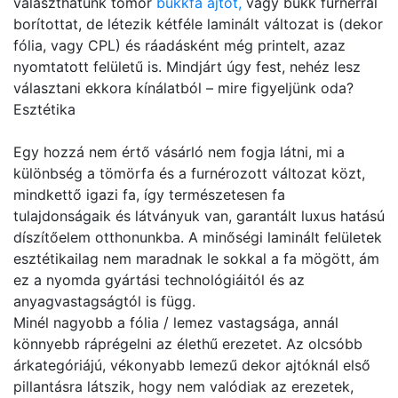
választhatunk tömör
bükkfa ajtót,
vagy bükk furnérral
borítottat, de létezik kétféle laminált változat is (dekor
fólia, vagy CPL) és ráadásként még printelt, azaz
nyomtatott felületű is. Mindjárt úgy fest, nehéz lesz
választani ekkora kínálatból – mire figyeljünk oda?
Esztétika
Egy hozzá nem értő vásárló nem fogja látni, mi a
különbség a tömörfa és a furnérozott változat közt,
mindkettő igazi fa, így természetesen fa
tulajdonságaik és látványuk van, garantált luxus hatású
díszítőelem otthonunkba. A minőségi laminált felületek
esztétikailag nem maradnak le sokkal a fa mögött, ám
ez a nyomda gyártási technológiáitól és az
anyagvastagságtól is függ.
Minél nagyobb a fólia / lemez vastagsága, annál
könnyebb ráprégelni az élethű erezetet. Az olcsóbb
árkategóriájú, vékonyabb lemezű dekor ajtóknál első
pillantásra látszik, hogy nem valódiak az erezetek,