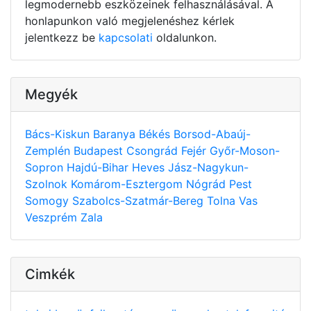
legmodernebb eszközeinek felhasználásával. A
honlapunkon való megjelenéshez kérlek
jelentkezz be
kapcsolati
oldalunkon.
Megyék
Bács-Kiskun
Baranya
Békés
Borsod-Abaúj-
Zemplén
Budapest
Csongrád
Fejér
Győr-Moson-
Sopron
Hajdú-Bihar
Heves
Jász-Nagykun-
Szolnok
Komárom-Esztergom
Nógrád
Pest
Somogy
Szabolcs-Szatmár-Bereg
Tolna
Vas
Veszprém
Zala
Cimkék