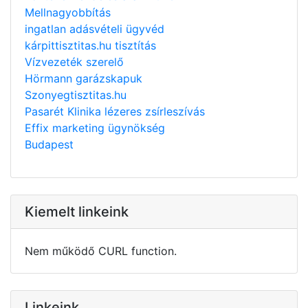
Mellnagyobbítás
ingatlan adásvételi ügyvéd
kárpittisztitas.hu tisztítás
Vízvezeték szerelő
Hörmann garázskapuk
Szonyegtisztitas.hu
Pasarét Klinika lézeres zsírleszívás
Effix marketing ügynökség
Budapest
Kiemelt linkeink
Nem működő CURL function.
Linkeink