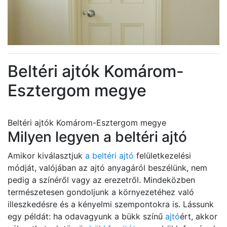
Beltéri ajtók Komárom-
Esztergom megye
Beltéri ajtók Komárom-Esztergom megye
Milyen legyen a beltéri ajtó
Amikor kiválasztjuk
a beltéri ajtó
felületkezelési
módját, valójában az ajtó anyagáról beszélünk, nem
pedig a színéről vagy az erezetről. Mindeközben
természetesen gondoljunk a környezetéhez való
illeszkedésre és a kényelmi szempontokra is. Lássunk
egy példát: ha odavagyunk a bükk színű
ajtó
ért, akkor