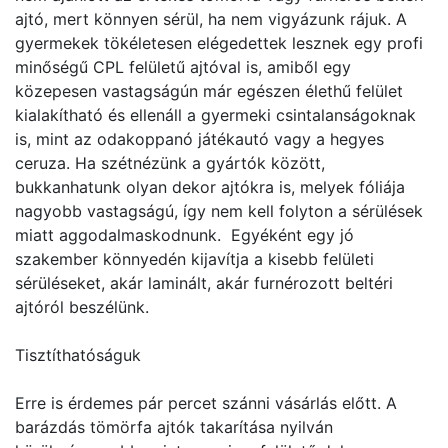
ajtó, mert könnyen sérül, ha nem vigyázunk rájuk. A
gyermekek tökéletesen elégedettek lesznek egy profi
minőségű CPL felületű ajtóval is, amiből egy
közepesen vastagságún már egészen élethű felület
kialakítható és ellenáll a gyermeki csintalanságoknak
is, mint az odakoppanó játékautó vagy a hegyes
ceruza. Ha szétnézünk a gyártók között,
bukkanhatunk olyan dekor ajtókra is, melyek fóliája
nagyobb vastagságú, így nem kell folyton a sérülések
miatt aggodalmaskodnunk. Egyéként egy jó
szakember könnyedén kijavítja a kisebb felületi
sérüléseket, akár laminált, akár furnérozott beltéri
ajtóról beszélünk.
Tisztíthatóságuk
Erre is érdemes pár percet szánni vásárlás előtt. A
barázdás tömörfa ajtók takarítása nyilván