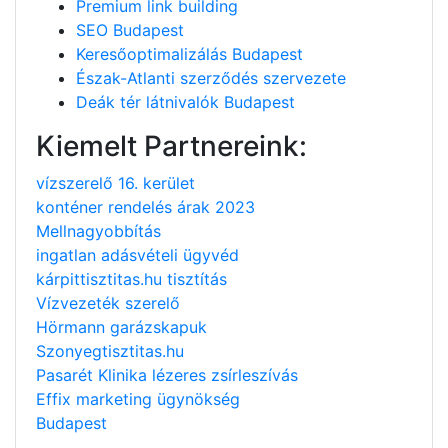
Premium link building
SEO Budapest
Keresőoptimalizálás Budapest
Észak-Atlanti szerződés szervezete
Deák tér látnivalók Budapest
Kiemelt Partnereink:
vízszerelő 16. kerület
konténer rendelés árak 2023
Mellnagyobbítás
ingatlan adásvételi ügyvéd
kárpittisztitas.hu tisztítás
Vízvezeték szerelő
Hörmann garázskapuk
Szonyegtisztitas.hu
Pasarét Klinika lézeres zsírleszívás
Effix marketing ügynökség
Budapest