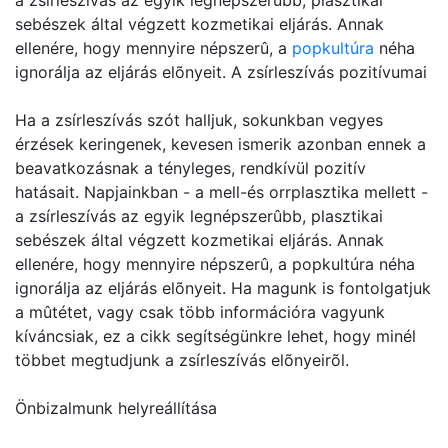
a zsírleszívás az egyik legnépszerûbb, plasztikai
sebészek által végzett kozmetikai eljárás. Annak
ellenére, hogy mennyire népszerû, a
popkultúra
néha
ignorálja az eljárás elõnyeit. A zsírleszívás pozitívumai
Ha a zsírleszívás szót halljuk, sokunkban vegyes
érzések keringenek, kevesen ismerik azonban ennek a
beavatkozásnak a tényleges, rendkívül pozitív
hatásait. Napjainkban - a mell-és orrplasztika mellett -
a zsírleszívás az egyik legnépszerûbb, plasztikai
sebészek által végzett kozmetikai eljárás. Annak
ellenére, hogy mennyire népszerû, a popkultúra néha
ignorálja az eljárás elõnyeit. Ha magunk is fontolgatjuk
a mûtétet, vagy csak több információra vagyunk
kíváncsiak, ez a cikk segítségünkre lehet, hogy minél
többet megtudjunk a zsírleszívás elõnyeirõl.
Önbizalmunk helyreállítása