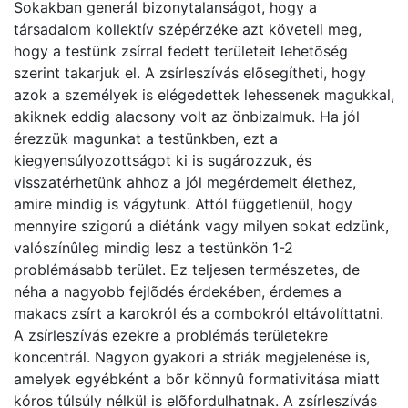
Sokakban generál bizonytalanságot, hogy a
társadalom kollektív szépérzéke azt követeli meg,
hogy a testünk zsírral fedett területeit lehetõség
szerint takarjuk el. A zsírleszívás elõsegítheti, hogy
azok a személyek is elégedettek lehessenek magukkal,
akiknek eddig alacsony volt az önbizalmuk. Ha jól
érezzük magunkat a testünkben, ezt a
kiegyensúlyozottságot ki is sugározzuk, és
visszatérhetünk ahhoz a jól megérdemelt élethez,
amire mindig is vágytunk. Attól függetlenül, hogy
mennyire szigorú a diétánk vagy milyen sokat edzünk,
valószínûleg mindig lesz a testünkön 1-2
problémásabb terület. Ez teljesen természetes, de
néha a nagyobb fejlõdés érdekében, érdemes a
makacs zsírt a karokról és a combokról eltávolíttatni.
A zsírleszívás ezekre a problémás területekre
koncentrál. Nagyon gyakori a striák megjelenése is,
amelyek egyébként a bõr könnyû formativitása miatt
kóros túlsúly nélkül is elõfordulhatnak. A zsírleszívás