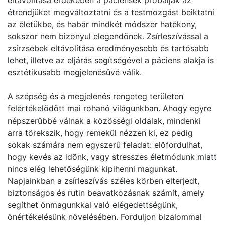
eltávolítása érdekében a páciensek próbálják az
étrendjüket megváltoztatni és a testmozgást beiktatni
az életükbe, és habár mindkét módszer hatékony,
sokszor nem bizonyul elegendõnek. Zsírleszívással a
zsírzsebek eltávolítása eredményesebb és tartósabb
lehet, illetve az eljárás segítségével a páciens alakja is
esztétikusabb megjelenésûvé válik.
A szépség és a megjelenés rengeteg területen
felértékelõdött mai rohanó világunkban. Ahogy egyre
népszerûbbé válnak a közösségi oldalak, mindenki
arra törekszik, hogy remekül nézzen ki, ez pedig
sokak számára nem egyszerû feladat: elõfordulhat,
hogy kevés az idõnk, vagy stresszes életmódunk miatt
nincs elég lehetõségünk kipihenni magunkat.
Napjainkban a zsírleszívás széles körben elterjedt,
biztonságos és rutin beavatkozásnak számít, amely
segíthet önmagunkkal való elégedettségünk,
önértékelésünk növelésében. Forduljon bizalommal