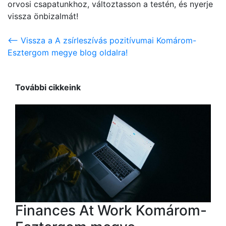
orvosi csapatunkhoz, változtasson a testén, és nyerje
vissza önbizalmát!
<-- Vissza a A zsírleszívás pozitívumai Komárom-
Esztergom megye blog oldalra!
További cikkeink
Finances At Work Komárom-