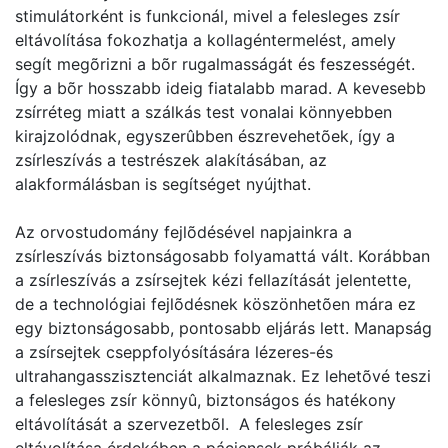
stimulátorként is funkcionál, mivel a felesleges zsír
eltávolítása fokozhatja a kollagéntermelést, amely
segít megõrizni a bõr rugalmasságát és feszességét.
Így a bõr hosszabb ideig fiatalabb marad. A kevesebb
zsírréteg miatt a szálkás test vonalai könnyebben
kirajzolódnak, egyszerûbben észrevehetõek, így a
zsírleszívás a testrészek alakításában, az
alakformálásban is segítséget nyújthat.
Az orvostudomány fejlõdésével napjainkra a
zsírleszívás biztonságosabb folyamattá vált. Korábban
a zsírleszívás a zsírsejtek kézi fellazítását jelentette,
de a technológiai fejlõdésnek köszönhetõen mára ez
egy biztonságosabb, pontosabb eljárás lett. Manapság
a zsírsejtek cseppfolyósítására lézeres-és
ultrahangasszisztenciát alkalmaznak. Ez lehetõvé teszi
a felesleges zsír könnyû, biztonságos és hatékony
eltávolítását a szervezetbõl. A felesleges zsír