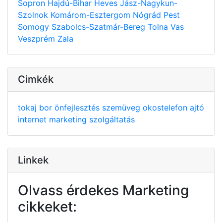
Sopron
Hajdú-Bihar
Heves
Jász-Nagykun-
Szolnok
Komárom-Esztergom
Nógrád
Pest
Somogy
Szabolcs-Szatmár-Bereg
Tolna
Vas
Veszprém
Zala
Cimkék
tokaj
bor
önfejlesztés
szemüveg
okostelefon
ajtó
internet
marketing
szolgáltatás
Linkek
Olvass érdekes Marketing
cikkeket: