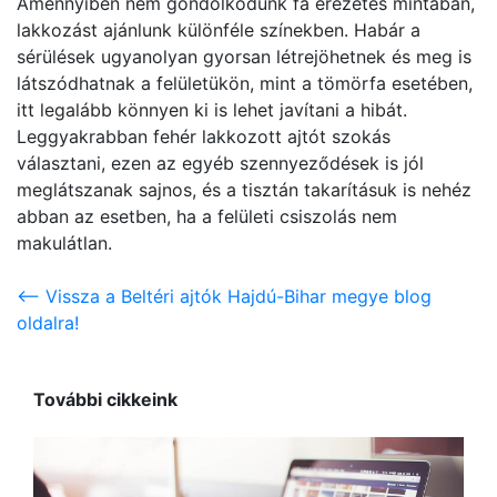
Amennyiben nem gondolkodunk fa erezetes mintában,
lakkozást ajánlunk különféle színekben. Habár a
sérülések ugyanolyan gyorsan létrejöhetnek és meg is
látszódhatnak a felületükön, mint a tömörfa esetében,
itt legalább könnyen ki is lehet javítani a hibát.
Leggyakrabban fehér lakkozott ajtót szokás
választani, ezen az egyéb szennyeződések is jól
meglátszanak sajnos, és a tisztán takarításuk is nehéz
abban az esetben, ha a felületi csiszolás nem
makulátlan.
<-- Vissza a Beltéri ajtók Hajdú-Bihar megye blog
oldalra!
További cikkeink