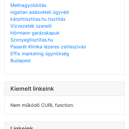
Mellnagyobbítás
ingatlan adásvételi ügyvéd
kárpittisztitas.hu tisztítás
Vízvezeték szerelő
Hörmann garázskapuk
Szonyegtisztitas.hu
Pasarét Klinika lézeres zsírleszívás
Effix marketing ügynökség
Budapest
Kiemelt linkeink
Nem működő CURL function.
Linkeink