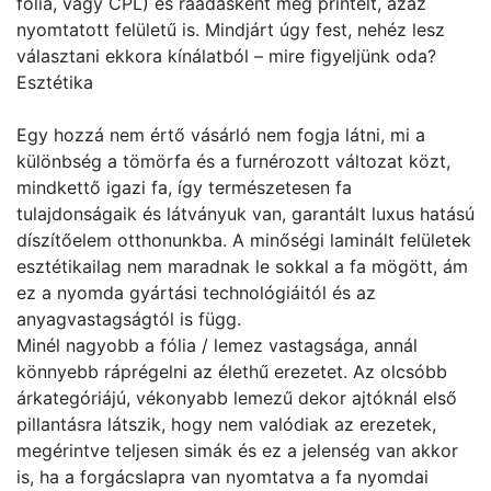
fólia, vagy CPL) és ráadásként még printelt, azaz
nyomtatott felületű is. Mindjárt úgy fest, nehéz lesz
választani ekkora kínálatból – mire figyeljünk oda?
Esztétika
Egy hozzá nem értő vásárló nem fogja látni, mi a
különbség a tömörfa és a furnérozott változat közt,
mindkettő igazi fa, így természetesen fa
tulajdonságaik és látványuk van, garantált luxus hatású
díszítőelem otthonunkba. A minőségi laminált felületek
esztétikailag nem maradnak le sokkal a fa mögött, ám
ez a nyomda gyártási technológiáitól és az
anyagvastagságtól is függ.
Minél nagyobb a fólia / lemez vastagsága, annál
könnyebb ráprégelni az élethű erezetet. Az olcsóbb
árkategóriájú, vékonyabb lemezű dekor ajtóknál első
pillantásra látszik, hogy nem valódiak az erezetek,
megérintve teljesen simák és ez a jelenség van akkor
is, ha a forgácslapra van nyomtatva a fa nyomdai