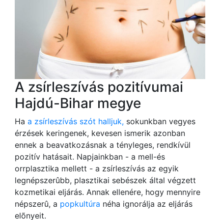
A zsírleszívás pozitívumai
Hajdú-Bihar megye
Ha
a zsírleszívás szót halljuk,
sokunkban vegyes
érzések keringenek, kevesen ismerik azonban
ennek a beavatkozásnak a tényleges, rendkívül
pozitív hatásait. Napjainkban - a mell-és
orrplasztika mellett - a zsírleszívás az egyik
legnépszerûbb, plasztikai sebészek által végzett
kozmetikai eljárás. Annak ellenére, hogy mennyire
népszerû, a
popkultúra
néha ignorálja az eljárás
elõnyeit.