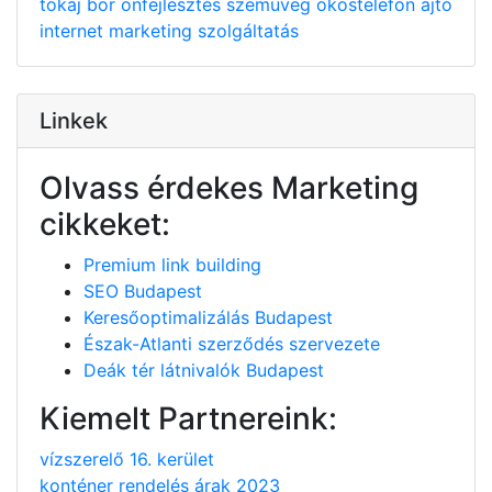
tokaj
bor
önfejlesztés
szemüveg
okostelefon
ajtó
internet
marketing
szolgáltatás
Linkek
Olvass érdekes Marketing
cikkeket:
Premium link building
SEO Budapest
Keresőoptimalizálás Budapest
Észak-Atlanti szerződés szervezete
Deák tér látnivalók Budapest
Kiemelt Partnereink:
vízszerelő 16. kerület
konténer rendelés árak 2023