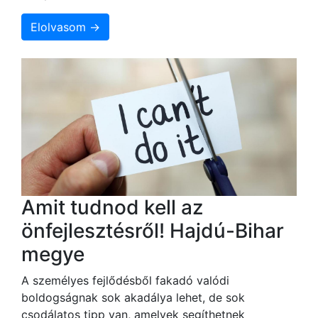
Elolvasom →
Amit tudnod kell az
önfejlesztésről! Hajdú-Bihar
megye
A személyes fejlődésből fakadó valódi
boldogságnak sok akadálya lehet, de sok
csodálatos tipp van, amelyek segíthetnek