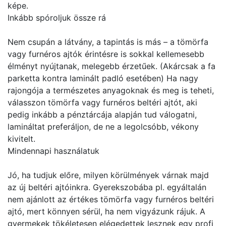
képe.
Inkább spóroljuk össze rá
Nem csupán a látvány, a tapintás is más – a tömörfa
vagy furnéros ajtók érintésre is sokkal kellemesebb
élményt nyújtanak, melegebb érzetűek. (Akárcsak a fa
parketta kontra laminált padló esetében) Ha nagy
rajongója a természetes anyagoknak és meg is teheti,
válasszon tömörfa vagy furnéros beltéri ajtót, aki
pedig inkább a pénztárcája alapján tud válogatni,
lamináltat preferáljon, de ne a legolcsóbb, vékony
kivitelt.
Mindennapi használatuk
Jó, ha tudjuk előre, milyen körülmények várnak majd
az új beltéri ajtóinkra. Gyerekszobába pl. egyáltalán
nem ajánlott az értékes tömörfa vagy furnéros beltéri
ajtó, mert könnyen sérül, ha nem vigyázunk rájuk. A
gyermekek tökéletesen elégedettek lesznek egy profi