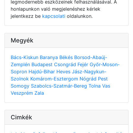
legmodernebb eszközeinek felhasználásával. A
honlapunkon való megjelenéshez kérlek
jelentkezz be
kapcsolati
oldalunkon.
Megyék
Bács-Kiskun
Baranya
Békés
Borsod-Abaúj-
Zemplén
Budapest
Csongrád
Fejér
Győr-Moson-
Sopron
Hajdú-Bihar
Heves
Jász-Nagykun-
Szolnok
Komárom-Esztergom
Nógrád
Pest
Somogy
Szabolcs-Szatmár-Bereg
Tolna
Vas
Veszprém
Zala
Cimkék