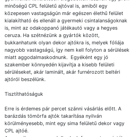
minőségű CPL felületű ajtóval is, amiből egy
közepesen vastagságún már egészen élethű felület
kialakítható és ellenáll a gyermeki csintalanságoknak
is, mint az odakoppanó játékautó vagy a hegyes
ceruza. Ha szétnézünk a gyártók között,
bukkanhatunk olyan dekor ajtókra is, melyek fóliája
nagyobb vastagságú, így nem kell folyton a sérülések
miatt aggodalmaskodnunk. Egyéként egy jó
szakember könnyedén kijavítja a kisebb felületi
sérüléseket, akár laminált, akár furnérozott beltéri
ajtóról beszélünk.
Tisztíthatóságuk
Erre is érdemes pár percet szánni vásárlás előtt. A
barázdás tömörfa ajtók takarítása nyilván
körülményesebb, mint egy sima felületű dekor vagy
CPL ajtóé.