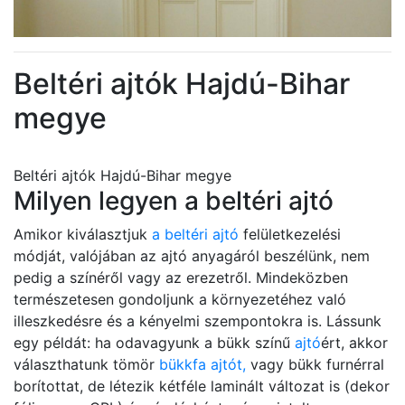
Beltéri ajtók Hajdú-Bihar
megye
Beltéri ajtók Hajdú-Bihar megye
Milyen legyen a beltéri ajtó
Amikor kiválasztjuk
a beltéri ajtó
felületkezelési
módját, valójában az ajtó anyagáról beszélünk, nem
pedig a színéről vagy az erezetről. Mindeközben
természetesen gondoljunk a környezetéhez való
illeszkedésre és a kényelmi szempontokra is. Lássunk
egy példát: ha odavagyunk a bükk színű
ajtó
ért, akkor
választhatunk tömör
bükkfa ajtót,
vagy bükk furnérral
borítottat, de létezik kétféle laminált változat is (dekor