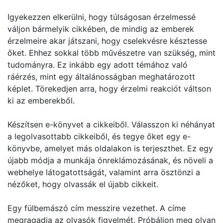
Igyekezzen elkerülni, hogy túlságosan érzelmessé
váljon bármelyik cikkében, de mindig az emberek
érzelmeire akar játszani, hogy cselekvésre késztesse
őket. Ehhez sokkal több művészetre van szükség, mint
tudományra. Ez inkább egy adott témához való
ráérzés, mint egy általánosságban meghatározott
képlet. Törekedjen arra, hogy érzelmi reakciót váltson
ki az emberekből.
Készítsen e-könyvet a cikkeiből. Válasszon ki néhányat
a legolvasottabb cikkeiből, és tegye őket egy e-
könyvbe, amelyet más oldalakon is terjeszthet. Ez egy
újabb módja a munkája önreklámozásának, és növeli a
webhelye látogatottságát, valamint arra ösztönzi a
nézőket, hogy olvassák el újabb cikkeit.
Egy fülbemászó cím messzire vezethet. A címe
megragadja az olvasók figyelmét. Próbáljon meg olyan