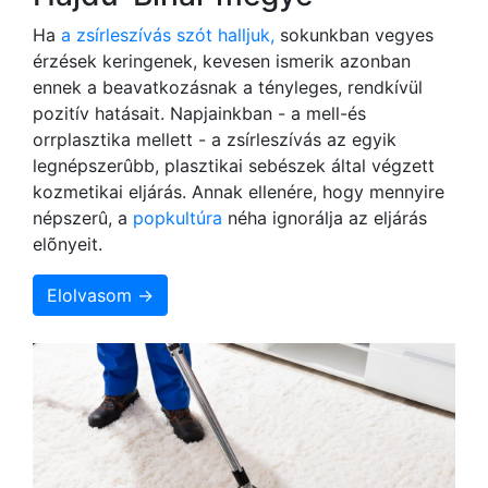
Ha
a zsírleszívás szót halljuk,
sokunkban vegyes
érzések keringenek, kevesen ismerik azonban
ennek a beavatkozásnak a tényleges, rendkívül
pozitív hatásait. Napjainkban - a mell-és
orrplasztika mellett - a zsírleszívás az egyik
legnépszerûbb, plasztikai sebészek által végzett
kozmetikai eljárás. Annak ellenére, hogy mennyire
népszerû, a
popkultúra
néha ignorálja az eljárás
elõnyeit.
Elolvasom →