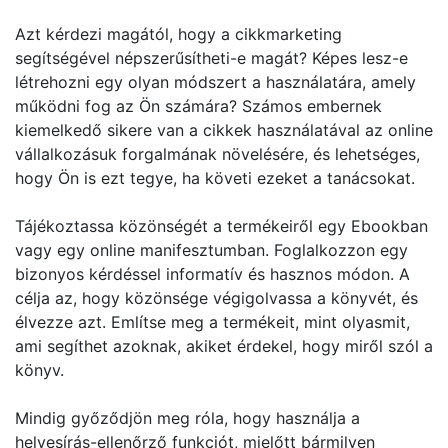
Azt kérdezi magától, hogy a cikkmarketing
segítségével népszerűsítheti-e magát? Képes lesz-e
létrehozni egy olyan módszert a használatára, amely
működni fog az Ön számára? Számos embernek
kiemelkedő sikere van a cikkek használatával az online
vállalkozásuk forgalmának növelésére, és lehetséges,
hogy Ön is ezt tegye, ha követi ezeket a tanácsokat.
Tájékoztassa közönségét a termékeiről egy Ebookban
vagy egy online manifesztumban. Foglalkozzon egy
bizonyos kérdéssel informatív és hasznos módon. A
célja az, hogy közönsége végigolvassa a könyvét, és
élvezze azt. Említse meg a termékeit, mint olyasmit,
ami segíthet azoknak, akiket érdekel, hogy miről szól a
könyv.
Mindig győződjön meg róla, hogy használja a
helyesírás-ellenőrző funkciót, mielőtt bármilyen