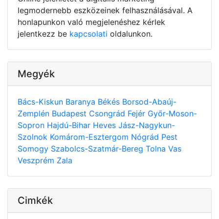
legmodernebb eszközeinek felhasználásával. A
honlapunkon való megjelenéshez kérlek
jelentkezz be
kapcsolati
oldalunkon.
Megyék
Bács-Kiskun
Baranya
Békés
Borsod-Abaúj-
Zemplén
Budapest
Csongrád
Fejér
Győr-Moson-
Sopron
Hajdú-Bihar
Heves
Jász-Nagykun-
Szolnok
Komárom-Esztergom
Nógrád
Pest
Somogy
Szabolcs-Szatmár-Bereg
Tolna
Vas
Veszprém
Zala
Cimkék