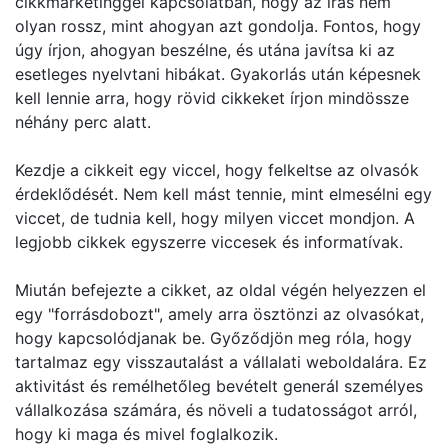
cikkmarketinggel kapcsolatban, hogy az írás nem
olyan rossz, mint ahogyan azt gondolja. Fontos, hogy
úgy írjon, ahogyan beszélne, és utána javítsa ki az
esetleges nyelvtani hibákat. Gyakorlás után képesnek
kell lennie arra, hogy rövid cikkeket írjon mindössze
néhány perc alatt.
Kezdje a cikkeit egy viccel, hogy felkeltse az olvasók
érdeklődését. Nem kell mást tennie, mint elmesélni egy
viccet, de tudnia kell, hogy milyen viccet mondjon. A
legjobb cikkek egyszerre viccesek és informatívak.
Miután befejezte a cikket, az oldal végén helyezzen el
egy "forrásdobozt", amely arra ösztönzi az olvasókat,
hogy kapcsolódjanak be. Győződjön meg róla, hogy
tartalmaz egy visszautalást a vállalati weboldalára. Ez
aktivitást és remélhetőleg bevételt generál személyes
vállalkozása számára, és növeli a tudatosságot arról,
hogy ki maga és mivel foglalkozik.