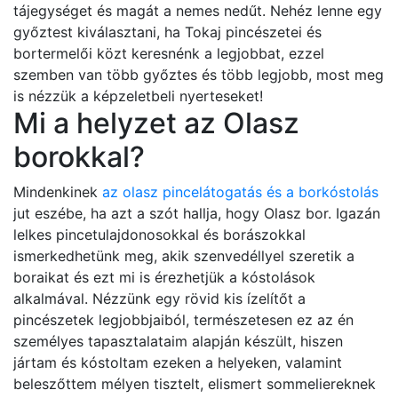
tájegységet és magát a nemes nedűt. Nehéz lenne egy
győztest kiválasztani, ha Tokaj pincészetei és
bortermelői közt keresnénk a legjobbat, ezzel
szemben van több győztes és több legjobb, most meg
is nézzük a képzeletbeli nyerteseket!
Mi a helyzet az Olasz
borokkal?
Mindenkinek
az olasz pincelátogatás és a borkóstolás
jut eszébe, ha azt a szót hallja, hogy Olasz bor. Igazán
lelkes pincetulajdonosokkal és borászokkal
ismerkedhetünk meg, akik szenvedéllyel szeretik a
boraikat és ezt mi is érezhetjük a kóstolások
alkalmával. Nézzünk egy rövid kis ízelítőt a
pincészetek legjobbjaiból, természetesen ez az én
személyes tapasztalataim alapján készült, hiszen
jártam és kóstoltam ezeken a helyeken, valamint
beleszőttem mélyen tisztelt, elismert sommeliereknek