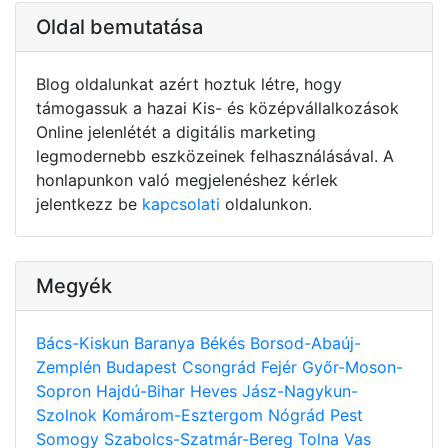
Oldal bemutatása
Blog oldalunkat azért hoztuk létre, hogy
támogassuk a hazai Kis- és középvállalkozások
Online jelenlétét a digitális marketing
legmodernebb eszközeinek felhasználásával. A
honlapunkon való megjelenéshez kérlek
jelentkezz be
kapcsolati
oldalunkon.
Megyék
Bács-Kiskun
Baranya
Békés
Borsod-Abaúj-
Zemplén
Budapest
Csongrád
Fejér
Győr-Moson-
Sopron
Hajdú-Bihar
Heves
Jász-Nagykun-
Szolnok
Komárom-Esztergom
Nógrád
Pest
Somogy
Szabolcs-Szatmár-Bereg
Tolna
Vas