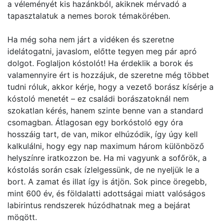
a véleményét kis hazánkból, akiknek mérvadó a
tapasztalatuk a nemes borok témakörében.
Ha még soha nem járt a vidéken és szeretne
idelátogatni, javaslom, előtte tegyen meg pár apró
dolgot. Foglaljon kóstolót! Ha érdeklik a borok és
valamennyire ért is hozzájuk, de szeretne még többet
tudni róluk, akkor kérje, hogy a vezető borász kísérje a
kóstoló menetét – ez családi borászatoknál nem
szokatlan kérés, hanem szinte benne van a standard
csomagban. Átlagosan egy borkóstoló egy óra
hosszáig tart, de van, mikor elhúzódik, így úgy kell
kalkulálni, hogy egy nap maximum három különböző
helyszínre iratkozzon be. Ha mi vagyunk a sofőrök, a
kóstolás során csak ízlelgessünk, de ne nyeljük le a
bort. A zamat és illat így is átjön. Sok pince öregebb,
mint 600 év, és földalatti adottságai miatt valóságos
labirintus rendszerek húzódhatnak meg a bejárat
mögött.