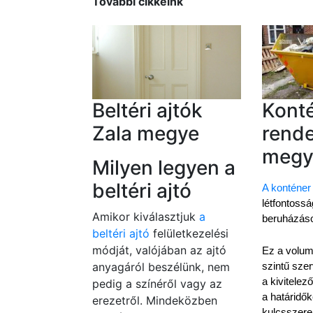
További cikkeink
Beltéri ajtók
Kont
Zala megye
rende
megy
Milyen legyen a
beltéri ajtó
A konténer
létfontosság
Amikor kiválasztjuk
a
beruházás
beltéri ajtó
felületkezelési
módját, valójában az ajtó
Ez a volu
anyagáról beszélünk, nem
szintű szer
a kivitelező
pedig a színéről vagy az
a határidők
erezetről. Mindeközben
kulcsszere