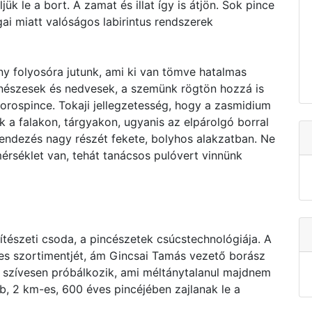
ük le a bort. A zamat és illat így is átjön. Sok pince
gai miatt valóságos labirintus rendszerek
y folyosóra jutunk, ami ki van tömve hatalmas
nészesek és nedvesek, a szemünk rögtön hozzá is
orospince. Tokaji jellegzetesség, hogy a zasmidium
k a falakon, tárgyakon, ugyanis az elpárolgó borral
erendezés nagy részét fekete, bolyhos alakzatban. Ne
érséklet van, tehát tanácsos pulóvert vinnünk
tészeti csoda, a pincészetek csúcstechnológiája. A
jes szortimentjét, ám Gincsai Tamás vezető borász
is szívesen próbálkozik, ami méltánytalanul majdnem
b, 2 km-es, 600 éves pincéjében zajlanak le a