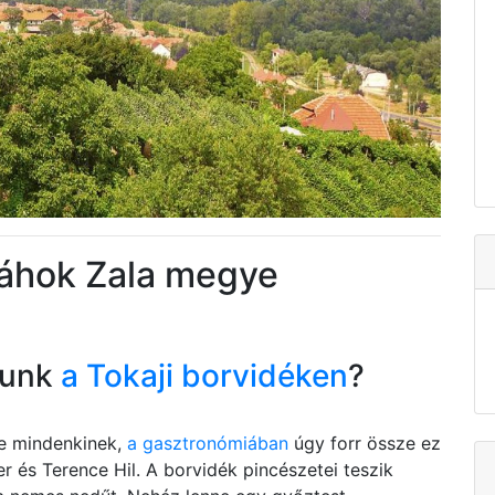
páhok Zala megye
tunk
a Tokaji borvidéken
?
be mindenkinek,
a gasztronómiában
úgy forr össze ez
r és Terence Hil. A borvidék pincészetei teszik