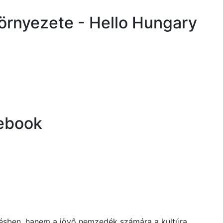
 környezete - Hello Hungary
cebook
tésben, hanem a jövő nemzedék számára a kultúra