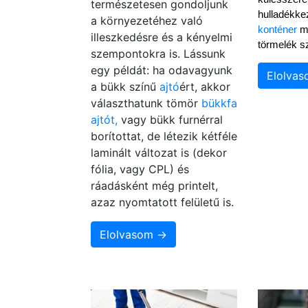
természetesen gondoljunk
hulladékke
a környezetéhez való
konténer
 m
illeszkedésre és a kényelmi
törmelék szá
szempontokra is. Lássunk
egy példát: ha odavagyunk
Elolva
a bükk színű
ajtó
ért, akkor
választhatunk tömör
bükkfa
ajtót,
vagy bükk furnérral
borítottat, de létezik kétféle
laminált változat is (dekor
fólia, vagy CPL) és
ráadásként még printelt,
azaz nyomtatott felületű is.
Elolvasom →