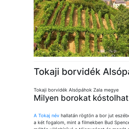
Tokaji borvidék Alsó
Tokaji borvidék Alsópáhok Zala megye
Milyen borokat kóstolha
A Tokaj név
hallatán rögtön a bor jut eszé
a két fogalom, mint a filmekben Bud Spence