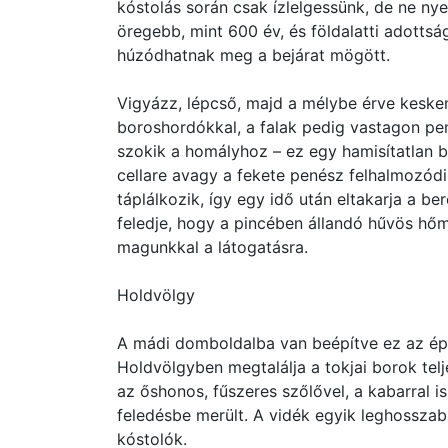
kóstolás során csak ízlelgessünk, de ne nyelj
öregebb, mint 600 év, és földalatti adottsá
húzódhatnak meg a bejárat mögött.
Vigyázz, lépcső, majd a mélybe érve kesken
boroshordókkal, a falak pedig vastagon pe
szokik a homályhoz – ez egy hamisítatlan b
cellare avagy a fekete penész felhalmozódi
táplálkozik, így egy idő után eltakarja a b
feledje, hogy a pincében állandó hűvös hőm
magunkkal a látogatásra.
Holdvölgy
A mádi domboldalba van beépítve ez az épí
Holdvölgyben megtalálja a tokjai borok tel
az őshonos, fűszeres szőlővel, a kabarral 
feledésbe merült. A vidék egyik leghosszab
kóstolók.