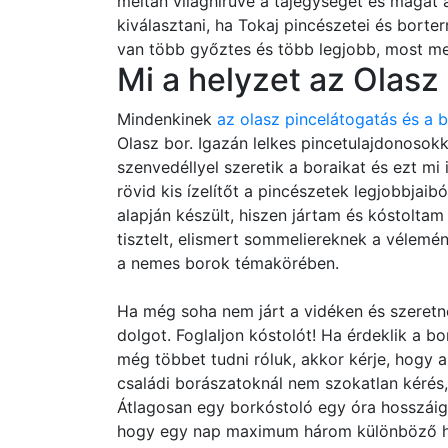
méltán világhírűvé a tájegységet és magát
kiválasztani, ha Tokaj pincészetei és bort
van több győztes és több legjobb, most meg
Mi a helyzet az Olasz
Mindenkinek
az olasz pincelátogatás és a 
Olasz bor. Igazán lelkes pincetulajdonosok
szenvedéllyel szeretik a boraikat és ezt mi
rövid kis ízelítőt a pincészetek legjobbjai
alapján készült, hiszen jártam és kóstolta
tisztelt, elismert sommeliereknek a vélemé
a nemes borok témakörében.
Ha még soha nem járt a vidéken és szeretne
dolgot. Foglaljon kóstolót! Ha érdeklik a b
még többet tudni róluk, akkor kérje, hogy a
családi borászatoknál nem szokatlan kérés
Átlagosan egy borkóstoló egy óra hosszáig ta
hogy egy nap maximum három különböző hel