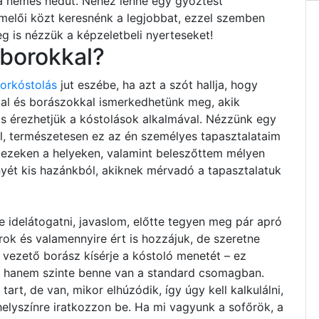
 a nemes nedűt. Nehéz lenne egy győztest
ermelői közt keresnénk a legjobbat, ezzel szemben
 is nézzük a képzeletbeli nyerteseket!
 borokkal?
borkóstolás
jut eszébe, ha azt a szót hallja, hogy
kal és borászokkal ismerkedhetünk meg, akik
 is érezhetjük a kóstolások alkalmával. Nézzünk egy
ból, természetesen ez az én személyes tapasztalataim
m ezeken a helyeken, valamint beleszőttem mélyen
nyét kis hazánkból, akiknek mérvadó a tapasztalatuk
 idelátogatni, javaslom, előtte tegyen meg pár apró
orok és valamennyire ért is hozzájuk, de szeretne
 vezető borász kísérje a kóstoló menetét – ez
, hanem szinte benne van a standard csomagban.
rt, de van, mikor elhúzódik, így úgy kell kalkulálni,
yszínre iratkozzon be. Ha mi vagyunk a sofőrök, a