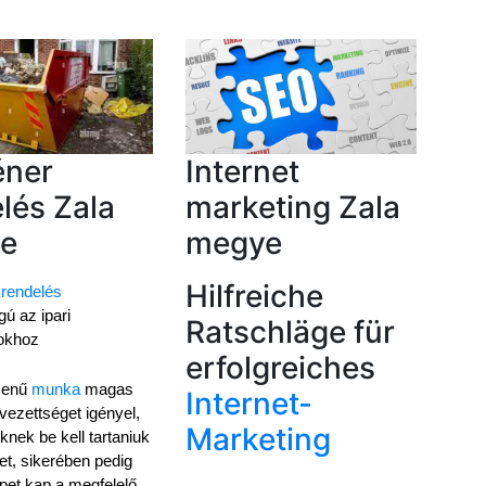
éner
Internet
lés Zala
marketing Zala
e
megye
Hilfreiche
 rendelés
ú az ipari 
Ratschläge für
okhoz
erfolgreiches
menű 
munka
 magas 
Internet-
vezettséget igényel, 
Marketing
knek be kell tartaniuk 
et, sikerében pedig 
pet kap a megfelelő 