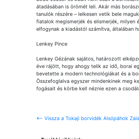
átadásában is örömét leli. Akár más borás
tanulók részére – lelkesen vetik bele maguk
fiatalok megismerjék és elismerjék, milyen 
elfogynak a kiadástól számítva, általában ha
Lenkey Pince
Lenkey Gézának sajátos, határozott elképze
éve rájött, hogy ahogy telik az idő, borai 
bevetette a modern technológiákat és a boro
Összefoglalva egyszer mindenkinek meg kell
fogásait és körbe kell néznie ezen a csodál
<-- Vissza a Tokaji borvidék Alsópáhok Zal