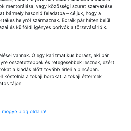
zok mentorálása, vagy közösségi szüret szervezése
at bármely hasonló feladatba – céljuk, hogy a
értékes helyről származnak. Boraik pár héten belül
zai és külföldi igényes borivók a törzsvásárlóik.
lései vannak. Ő egy karizmatikus borász, aki pár
egyre összetettebbek és rétegesebbek lesznek, ezért
kat a kiadás előtt tovább érleli a pincében.
 kóstolnia a tokaji borokat, a tokaji éttermek
atos tájon.
a megye blog oldalra!