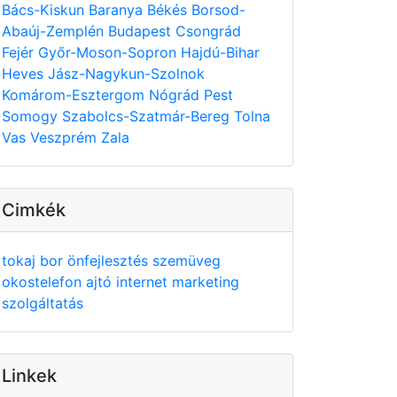
Bács-Kiskun
Baranya
Békés
Borsod-
Abaúj-Zemplén
Budapest
Csongrád
Fejér
Győr-Moson-Sopron
Hajdú-Bihar
Heves
Jász-Nagykun-Szolnok
Komárom-Esztergom
Nógrád
Pest
Somogy
Szabolcs-Szatmár-Bereg
Tolna
Vas
Veszprém
Zala
Cimkék
tokaj
bor
önfejlesztés
szemüveg
okostelefon
ajtó
internet
marketing
szolgáltatás
Linkek