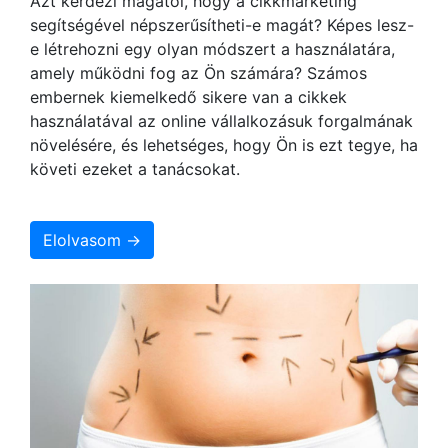
Azt kérdezi magától, hogy a cikkmarketing
segítségével népszerűsítheti-e magát? Képes lesz-
e létrehozni egy olyan módszert a használatára,
amely működni fog az Ön számára? Számos
embernek kiemelkedő sikere van a cikkek
használatával az online vállalkozásuk forgalmának
növelésére, és lehetséges, hogy Ön is ezt tegye, ha
követi ezeket a tanácsokat.
Elolvasom →