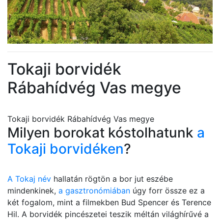
Tokaji borvidék
Rábahídvég Vas megye
Tokaji borvidék Rábahídvég Vas megye
Milyen borokat kóstolhatunk
a
Tokaji borvidéken
?
A Tokaj név
hallatán rögtön a bor jut eszébe
mindenkinek,
a gasztronómiában
úgy forr össze ez a
két fogalom, mint a filmekben Bud Spencer és Terence
Hil. A borvidék pincészetei teszik méltán világhírűvé a