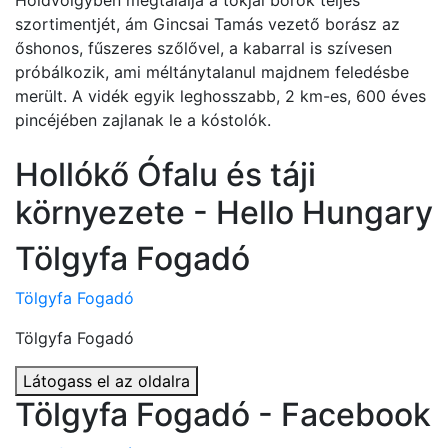
Holdvölgyben megtalálja a tokjai borok teljes
szortimentjét, ám Gincsai Tamás vezető borász az
őshonos, fűszeres szőlővel, a kabarral is szívesen
próbálkozik, ami méltánytalanul majdnem feledésbe
merült. A vidék egyik leghosszabb, 2 km-es, 600 éves
pincéjében zajlanak le a kóstolók.
Hollókő Ófalu és táji
környezete - Hello Hungary
Tölgyfa Fogadó
Tölgyfa Fogadó
Tölgyfa Fogadó
Látogass el az oldalra
Tölgyfa Fogadó - Facebook