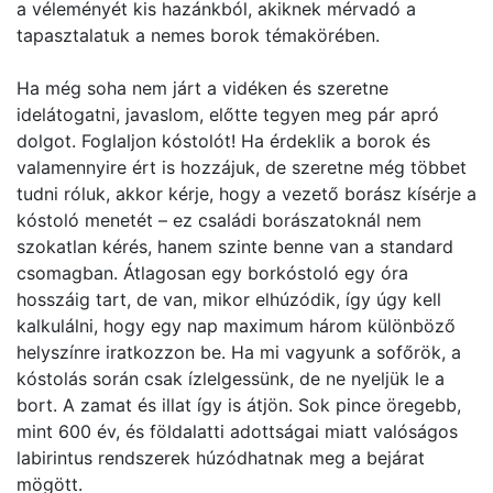
a véleményét kis hazánkból, akiknek mérvadó a
tapasztalatuk a nemes borok témakörében.
Ha még soha nem járt a vidéken és szeretne
idelátogatni, javaslom, előtte tegyen meg pár apró
dolgot. Foglaljon kóstolót! Ha érdeklik a borok és
valamennyire ért is hozzájuk, de szeretne még többet
tudni róluk, akkor kérje, hogy a vezető borász kísérje a
kóstoló menetét – ez családi borászatoknál nem
szokatlan kérés, hanem szinte benne van a standard
csomagban. Átlagosan egy borkóstoló egy óra
hosszáig tart, de van, mikor elhúzódik, így úgy kell
kalkulálni, hogy egy nap maximum három különböző
helyszínre iratkozzon be. Ha mi vagyunk a sofőrök, a
kóstolás során csak ízlelgessünk, de ne nyeljük le a
bort. A zamat és illat így is átjön. Sok pince öregebb,
mint 600 év, és földalatti adottságai miatt valóságos
labirintus rendszerek húzódhatnak meg a bejárat
mögött.