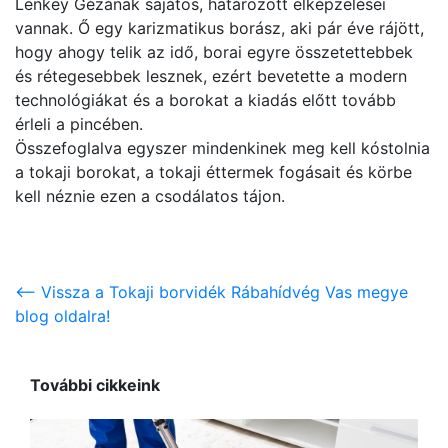
Lenkey Gézának sajátos, határozott elképzelései
vannak. Ő egy karizmatikus borász, aki pár éve rájött,
hogy ahogy telik az idő, borai egyre összetettebbek
és rétegesebbek lesznek, ezért bevetette a modern
technológiákat és a borokat a kiadás előtt tovább
érleli a pincében.
Összefoglalva egyszer mindenkinek meg kell kóstolnia
a tokaji borokat, a tokaji éttermek fogásait és körbe
kell néznie ezen a csodálatos tájon.
<-- Vissza a Tokaji borvidék Rábahídvég Vas megye
blog oldalra!
További cikkeink