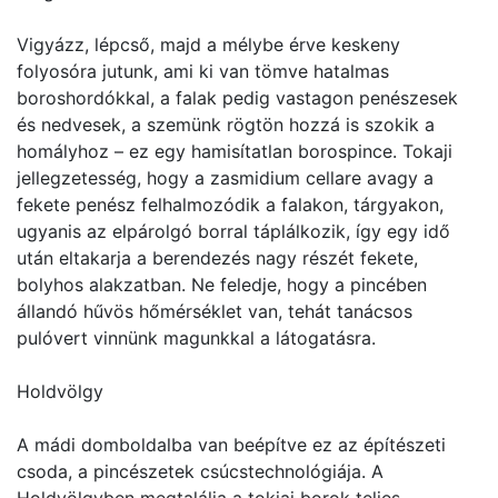
Vigyázz, lépcső, majd a mélybe érve keskeny
folyosóra jutunk, ami ki van tömve hatalmas
boroshordókkal, a falak pedig vastagon penészesek
és nedvesek, a szemünk rögtön hozzá is szokik a
homályhoz – ez egy hamisítatlan borospince. Tokaji
jellegzetesség, hogy a zasmidium cellare avagy a
fekete penész felhalmozódik a falakon, tárgyakon,
ugyanis az elpárolgó borral táplálkozik, így egy idő
után eltakarja a berendezés nagy részét fekete,
bolyhos alakzatban. Ne feledje, hogy a pincében
állandó hűvös hőmérséklet van, tehát tanácsos
pulóvert vinnünk magunkkal a látogatásra.
Holdvölgy
A mádi domboldalba van beépítve ez az építészeti
csoda, a pincészetek csúcstechnológiája. A