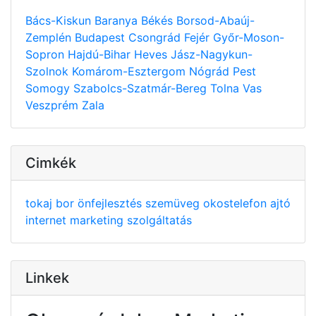
Bács-Kiskun
Baranya
Békés
Borsod-Abaúj-
Zemplén
Budapest
Csongrád
Fejér
Győr-Moson-
Sopron
Hajdú-Bihar
Heves
Jász-Nagykun-
Szolnok
Komárom-Esztergom
Nógrád
Pest
Somogy
Szabolcs-Szatmár-Bereg
Tolna
Vas
Veszprém
Zala
Cimkék
tokaj
bor
önfejlesztés
szemüveg
okostelefon
ajtó
internet
marketing
szolgáltatás
Linkek