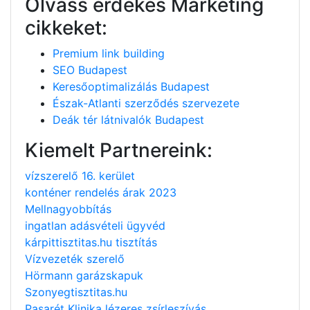
Olvass érdekes Marketing
cikkeket:
Premium link building
SEO Budapest
Keresőoptimalizálás Budapest
Észak-Atlanti szerződés szervezete
Deák tér látnivalók Budapest
Kiemelt Partnereink:
vízszerelő 16. kerület
konténer rendelés árak 2023
Mellnagyobbítás
ingatlan adásvételi ügyvéd
kárpittisztitas.hu tisztítás
Vízvezeték szerelő
Hörmann garázskapuk
Szonyegtisztitas.hu
Pasarét Klinika lézeres zsírleszívás