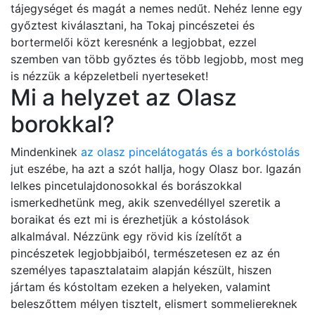
tájegységet és magát a nemes nedűt. Nehéz lenne egy
győztest kiválasztani, ha Tokaj pincészetei és
bortermelői közt keresnénk a legjobbat, ezzel
szemben van több győztes és több legjobb, most meg
is nézzük a képzeletbeli nyerteseket!
Mi a helyzet az Olasz
borokkal?
Mindenkinek
az olasz pincelátogatás és a borkóstolás
jut eszébe, ha azt a szót hallja, hogy Olasz bor. Igazán
lelkes pincetulajdonosokkal és borászokkal
ismerkedhetünk meg, akik szenvedéllyel szeretik a
boraikat és ezt mi is érezhetjük a kóstolások
alkalmával. Nézzünk egy rövid kis ízelítőt a
pincészetek legjobbjaiból, természetesen ez az én
személyes tapasztalataim alapján készült, hiszen
jártam és kóstoltam ezeken a helyeken, valamint
beleszőttem mélyen tisztelt, elismert sommeliereknek