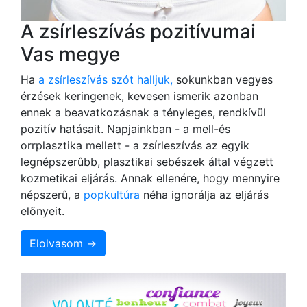
A zsírleszívás pozitívumai
Vas megye
Ha
a zsírleszívás szót halljuk,
sokunkban vegyes
érzések keringenek, kevesen ismerik azonban
ennek a beavatkozásnak a tényleges, rendkívül
pozitív hatásait. Napjainkban - a mell-és
orrplasztika mellett - a zsírleszívás az egyik
legnépszerûbb, plasztikai sebészek által végzett
kozmetikai eljárás. Annak ellenére, hogy mennyire
népszerû, a
popkultúra
néha ignorálja az eljárás
elõnyeit.
Elolvasom →