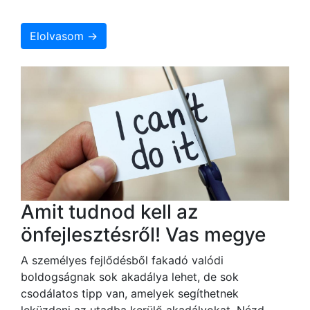
Elolvasom →
Amit tudnod kell az
önfejlesztésről! Vas megye
A személyes fejlődésből fakadó valódi
boldogságnak sok akadálya lehet, de sok
csodálatos tipp van, amelyek segíthetnek
leküzdeni az utadba kerülő akadályokat. Nézd