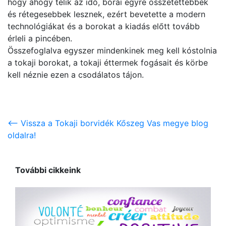
hogy ahogy telik az idő, borai egyre összetettebbek
és rétegesebbek lesznek, ezért bevetette a modern
technológiákat és a borokat a kiadás előtt tovább
érleli a pincében.
Összefoglalva egyszer mindenkinek meg kell kóstolnia
a tokaji borokat, a tokaji éttermek fogásait és körbe
kell néznie ezen a csodálatos tájon.
<-- Vissza a Tokaji borvidék Kőszeg Vas megye blog
oldalra!
További cikkeink