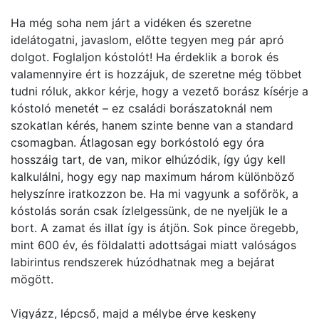
Ha még soha nem járt a vidéken és szeretne
idelátogatni, javaslom, előtte tegyen meg pár apró
dolgot. Foglaljon kóstolót! Ha érdeklik a borok és
valamennyire ért is hozzájuk, de szeretne még többet
tudni róluk, akkor kérje, hogy a vezető borász kísérje a
kóstoló menetét – ez családi borászatoknál nem
szokatlan kérés, hanem szinte benne van a standard
csomagban. Átlagosan egy borkóstoló egy óra
hosszáig tart, de van, mikor elhúzódik, így úgy kell
kalkulálni, hogy egy nap maximum három különböző
helyszínre iratkozzon be. Ha mi vagyunk a sofőrök, a
kóstolás során csak ízlelgessünk, de ne nyeljük le a
bort. A zamat és illat így is átjön. Sok pince öregebb,
mint 600 év, és földalatti adottságai miatt valóságos
labirintus rendszerek húzódhatnak meg a bejárat
mögött.
Vigyázz, lépcső, majd a mélybe érve keskeny