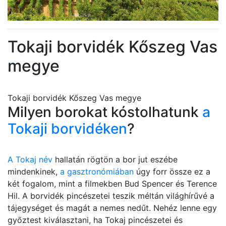
Tokaji borvidék Kőszeg Vas
megye
Tokaji borvidék Kőszeg Vas megye
Milyen borokat kóstolhatunk
a
Tokaji borvidéken
?
A Tokaj név
hallatán rögtön a bor jut eszébe
mindenkinek,
a gasztronómiában
úgy forr össze ez a
két fogalom, mint a filmekben Bud Spencer és Terence
Hil. A borvidék pincészetei teszik méltán világhírűvé a
tájegységet és magát a nemes nedűt. Nehéz lenne egy
győztest kiválasztani, ha Tokaj pincészetei és