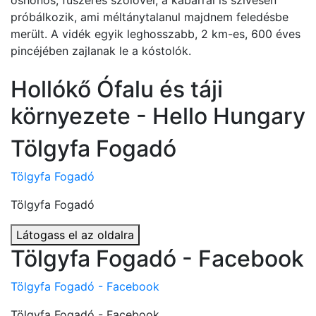
őshonos, fűszeres szőlővel, a kabarral is szívesen
próbálkozik, ami méltánytalanul majdnem feledésbe
merült. A vidék egyik leghosszabb, 2 km-es, 600 éves
pincéjében zajlanak le a kóstolók.
Hollókő Ófalu és táji
környezete - Hello Hungary
Tölgyfa Fogadó
Tölgyfa Fogadó
Tölgyfa Fogadó
Látogass el az oldalra
Tölgyfa Fogadó - Facebook
Tölgyfa Fogadó - Facebook
Tölgyfa Fogadó - Facebook