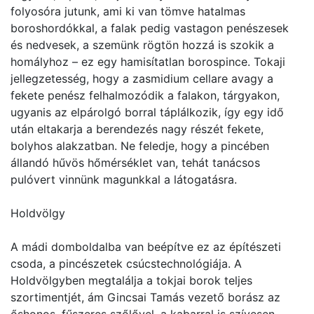
folyosóra jutunk, ami ki van tömve hatalmas
boroshordókkal, a falak pedig vastagon penészesek
és nedvesek, a szemünk rögtön hozzá is szokik a
homályhoz – ez egy hamisítatlan borospince. Tokaji
jellegzetesség, hogy a zasmidium cellare avagy a
fekete penész felhalmozódik a falakon, tárgyakon,
ugyanis az elpárolgó borral táplálkozik, így egy idő
után eltakarja a berendezés nagy részét fekete,
bolyhos alakzatban. Ne feledje, hogy a pincében
állandó hűvös hőmérséklet van, tehát tanácsos
pulóvert vinnünk magunkkal a látogatásra.
Holdvölgy
A mádi domboldalba van beépítve ez az építészeti
csoda, a pincészetek csúcstechnológiája. A
Holdvölgyben megtalálja a tokjai borok teljes
szortimentjét, ám Gincsai Tamás vezető borász az