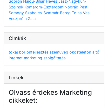
Sopron
Hajdú-Bihar
Heves
Jász-Nagykun-
Szolnok
Komárom-Esztergom
Nógrád
Pest
Somogy
Szabolcs-Szatmár-Bereg
Tolna
Vas
Veszprém
Zala
Cimkék
tokaj
bor
önfejlesztés
szemüveg
okostelefon
ajtó
internet
marketing
szolgáltatás
Linkek
Olvass érdekes Marketing
cikkeket: