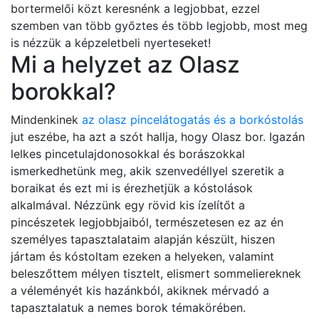
bortermelői közt keresnénk a legjobbat, ezzel
szemben van több győztes és több legjobb, most meg
is nézzük a képzeletbeli nyerteseket!
Mi a helyzet az Olasz
borokkal?
Mindenkinek
az olasz pincelátogatás és a borkóstolás
jut eszébe, ha azt a szót hallja, hogy Olasz bor. Igazán
lelkes pincetulajdonosokkal és borászokkal
ismerkedhetünk meg, akik szenvedéllyel szeretik a
boraikat és ezt mi is érezhetjük a kóstolások
alkalmával. Nézzünk egy rövid kis ízelítőt a
pincészetek legjobbjaiból, természetesen ez az én
személyes tapasztalataim alapján készült, hiszen
jártam és kóstoltam ezeken a helyeken, valamint
beleszőttem mélyen tisztelt, elismert sommeliereknek
a véleményét kis hazánkból, akiknek mérvadó a
tapasztalatuk a nemes borok témakörében.