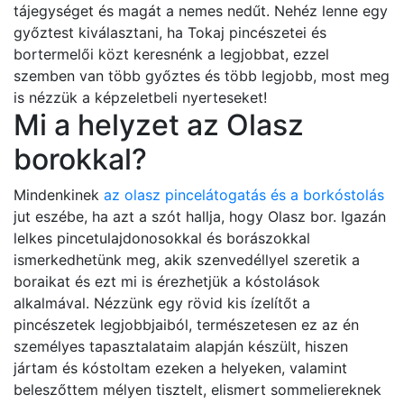
tájegységet és magát a nemes nedűt. Nehéz lenne egy
győztest kiválasztani, ha Tokaj pincészetei és
bortermelői közt keresnénk a legjobbat, ezzel
szemben van több győztes és több legjobb, most meg
is nézzük a képzeletbeli nyerteseket!
Mi a helyzet az Olasz
borokkal?
Mindenkinek
az olasz pincelátogatás és a borkóstolás
jut eszébe, ha azt a szót hallja, hogy Olasz bor. Igazán
lelkes pincetulajdonosokkal és borászokkal
ismerkedhetünk meg, akik szenvedéllyel szeretik a
boraikat és ezt mi is érezhetjük a kóstolások
alkalmával. Nézzünk egy rövid kis ízelítőt a
pincészetek legjobbjaiból, természetesen ez az én
személyes tapasztalataim alapján készült, hiszen
jártam és kóstoltam ezeken a helyeken, valamint
beleszőttem mélyen tisztelt, elismert sommeliereknek