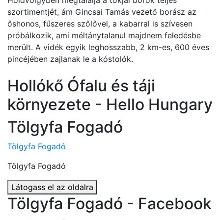
Holdvölgyben megtalálja a tokjai borok teljes
szortimentjét, ám Gincsai Tamás vezető borász az
őshonos, fűszeres szőlővel, a kabarral is szívesen
próbálkozik, ami méltánytalanul majdnem feledésbe
merült. A vidék egyik leghosszabb, 2 km-es, 600 éves
pincéjében zajlanak le a kóstolók.
Hollókő Ófalu és táji
környezete - Hello Hungary
Tölgyfa Fogadó
Tölgyfa Fogadó
Tölgyfa Fogadó
Látogass el az oldalra
Tölgyfa Fogadó - Facebook