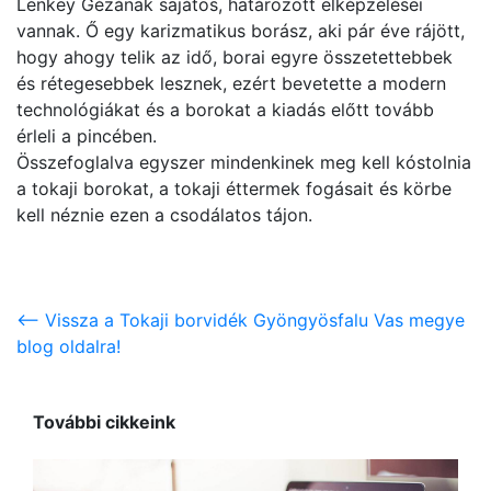
Lenkey Gézának sajátos, határozott elképzelései
vannak. Ő egy karizmatikus borász, aki pár éve rájött,
hogy ahogy telik az idő, borai egyre összetettebbek
és rétegesebbek lesznek, ezért bevetette a modern
technológiákat és a borokat a kiadás előtt tovább
érleli a pincében.
Összefoglalva egyszer mindenkinek meg kell kóstolnia
a tokaji borokat, a tokaji éttermek fogásait és körbe
kell néznie ezen a csodálatos tájon.
<-- Vissza a Tokaji borvidék Gyöngyösfalu Vas megye
blog oldalra!
További cikkeink