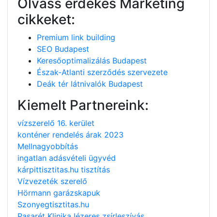
Olvass érdekes Marketing
cikkeket:
Premium link building
SEO Budapest
Keresőoptimalizálás Budapest
Észak-Atlanti szerződés szervezete
Deák tér látnivalók Budapest
Kiemelt Partnereink:
vízszerelő 16. kerület
konténer rendelés árak 2023
Mellnagyobbítás
ingatlan adásvételi ügyvéd
kárpittisztitas.hu tisztítás
Vízvezeték szerelő
Hörmann garázskapuk
Szonyegtisztitas.hu
Pasarét Klinika lézeres zsírleszívás