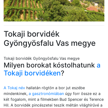
Tokaji borvidék
Gyöngyösfalu Vas megye
Tokaji borvidék Gyöngyösfalu Vas megye
Milyen borokat kóstolhatunk
a
Tokaji borvidéken
?
A Tokaj név
hallatán rögtön a bor jut eszébe
mindenkinek,
a gasztronómiában
úgy forr össze ez a
két fogalom, mint a filmekben Bud Spencer és Terence
Hil. A borvidék pincészetei teszik méltán világhírűvé a