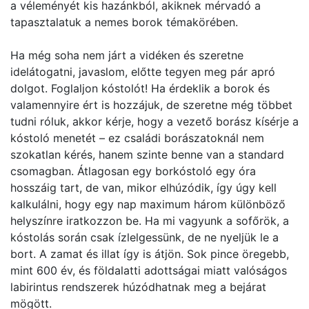
a véleményét kis hazánkból, akiknek mérvadó a
tapasztalatuk a nemes borok témakörében.
Ha még soha nem járt a vidéken és szeretne
idelátogatni, javaslom, előtte tegyen meg pár apró
dolgot. Foglaljon kóstolót! Ha érdeklik a borok és
valamennyire ért is hozzájuk, de szeretne még többet
tudni róluk, akkor kérje, hogy a vezető borász kísérje a
kóstoló menetét – ez családi borászatoknál nem
szokatlan kérés, hanem szinte benne van a standard
csomagban. Átlagosan egy borkóstoló egy óra
hosszáig tart, de van, mikor elhúzódik, így úgy kell
kalkulálni, hogy egy nap maximum három különböző
helyszínre iratkozzon be. Ha mi vagyunk a sofőrök, a
kóstolás során csak ízlelgessünk, de ne nyeljük le a
bort. A zamat és illat így is átjön. Sok pince öregebb,
mint 600 év, és földalatti adottságai miatt valóságos
labirintus rendszerek húzódhatnak meg a bejárat
mögött.