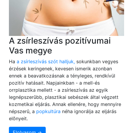
A zsírleszívás pozitívumai
Vas megye
Ha
a zsírleszívás szót halljuk,
sokunkban vegyes
érzések keringenek, kevesen ismerik azonban
ennek a beavatkozásnak a tényleges, rendkívül
pozitív hatásait. Napjainkban - a mell-és
orrplasztika mellett - a zsírleszívás az egyik
legnépszerûbb, plasztikai sebészek által végzett
kozmetikai eljárás. Annak ellenére, hogy mennyire
népszerû, a
popkultúra
néha ignorálja az eljárás
elõnyeit.
Elolvasom →