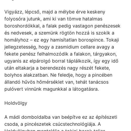
Vigyázz, lépcső, majd a mélybe érve keskeny
folyosóra jutunk, ami ki van tömve hatalmas
boroshordókkal, a falak pedig vastagon penészesek
és nedvesek, a szemünk rögtön hozzá is szokik a
homályhoz – ez egy hamisítatlan borospince. Tokaji
jellegzetesség, hogy a zasmidium cellare avagy a
fekete penész felhalmozódik a falakon, tárgyakon,
ugyanis az elpárolgó borral táplálkozik, így egy idő
után eltakarja a berendezés nagy részét fekete,
bolyhos alakzatban. Ne feledje, hogy a pincében
állandó hűvös hőmérséklet van, tehát tanácsos
pulóvert vinnünk magunkkal a látogatásra.
Holdvölgy
A mádi domboldalba van beépítve ez az építészeti
csoda, a pincészetek csúcstechnológiája. A