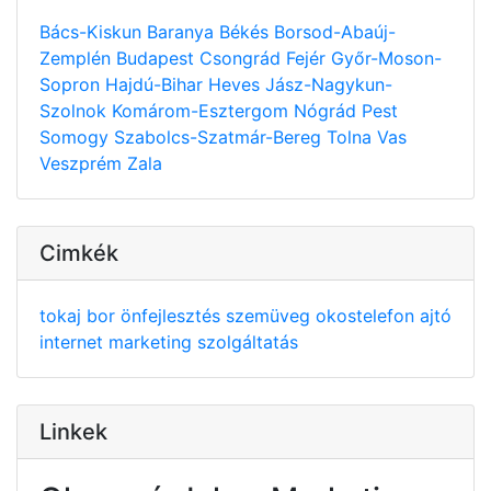
Bács-Kiskun
Baranya
Békés
Borsod-Abaúj-
Zemplén
Budapest
Csongrád
Fejér
Győr-Moson-
Sopron
Hajdú-Bihar
Heves
Jász-Nagykun-
Szolnok
Komárom-Esztergom
Nógrád
Pest
Somogy
Szabolcs-Szatmár-Bereg
Tolna
Vas
Veszprém
Zala
Cimkék
tokaj
bor
önfejlesztés
szemüveg
okostelefon
ajtó
internet
marketing
szolgáltatás
Linkek