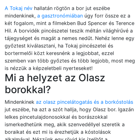
A Tokaj név
hallatán rögtön a bor jut eszébe
mindenkinek,
a gasztronómiában
úgy forr össze ez a
két fogalom, mint a filmekben Bud Spencer és Terence
Hil. A borvidék pincészetei teszik méltán világhírűvé a
tájegységet és magát a nemes nedűt. Nehéz lenne egy
győztest kiválasztani, ha Tokaj pincészetei és
bortermelői közt keresnénk a legjobbat, ezzel
szemben van több győztes és több legjobb, most meg
is nézzük a képzeletbeli nyerteseket!
Mi a helyzet az Olasz
borokkal?
Mindenkinek
az olasz pincelátogatás és a borkóstolás
jut eszébe, ha azt a szót hallja, hogy Olasz bor. Igazán
lelkes pincetulajdonosokkal és borászokkal
ismerkedhetünk meg, akik szenvedéllyel szeretik a
boraikat és ezt mi is érezhetjük a kóstolások
alkalmával. Nézzünk egy rövid kis ízelítőt a