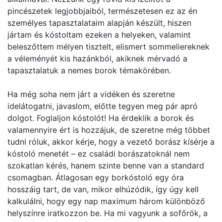
pincészetek legjobbjaiból, természetesen ez az én
személyes tapasztalataim alapján készült, hiszen
jártam és kóstoltam ezeken a helyeken, valamint
beleszőttem mélyen tisztelt, elismert sommeliereknek
a véleményét kis hazánkból, akiknek mérvadó a
tapasztalatuk a nemes borok témakörében.
Ha még soha nem járt a vidéken és szeretne
idelátogatni, javaslom, előtte tegyen meg pár apró
dolgot. Foglaljon kóstolót! Ha érdeklik a borok és
valamennyire ért is hozzájuk, de szeretne még többet
tudni róluk, akkor kérje, hogy a vezető borász kísérje a
kóstoló menetét – ez családi borászatoknál nem
szokatlan kérés, hanem szinte benne van a standard
csomagban. Átlagosan egy borkóstoló egy óra
hosszáig tart, de van, mikor elhúzódik, így úgy kell
kalkulálni, hogy egy nap maximum három különböző
helyszínre iratkozzon be. Ha mi vagyunk a sofőrök, a