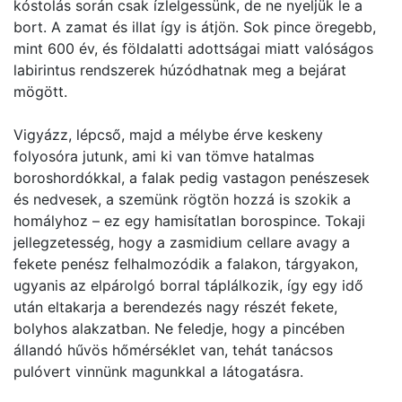
kóstolás során csak ízlelgessünk, de ne nyeljük le a
bort. A zamat és illat így is átjön. Sok pince öregebb,
mint 600 év, és földalatti adottságai miatt valóságos
labirintus rendszerek húzódhatnak meg a bejárat
mögött.
Vigyázz, lépcső, majd a mélybe érve keskeny
folyosóra jutunk, ami ki van tömve hatalmas
boroshordókkal, a falak pedig vastagon penészesek
és nedvesek, a szemünk rögtön hozzá is szokik a
homályhoz – ez egy hamisítatlan borospince. Tokaji
jellegzetesség, hogy a zasmidium cellare avagy a
fekete penész felhalmozódik a falakon, tárgyakon,
ugyanis az elpárolgó borral táplálkozik, így egy idő
után eltakarja a berendezés nagy részét fekete,
bolyhos alakzatban. Ne feledje, hogy a pincében
állandó hűvös hőmérséklet van, tehát tanácsos
pulóvert vinnünk magunkkal a látogatásra.