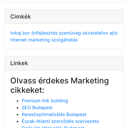
Cimkék
tokaj
bor
önfejlesztés
szemüveg
okostelefon
ajtó
internet
marketing
szolgáltatás
Linkek
Olvass érdekes Marketing
cikkeket:
Premium link building
SEO Budapest
Keresőoptimalizálás Budapest
Észak-Atlanti szerződés szervezete
Deák tér látnivalók Budapest