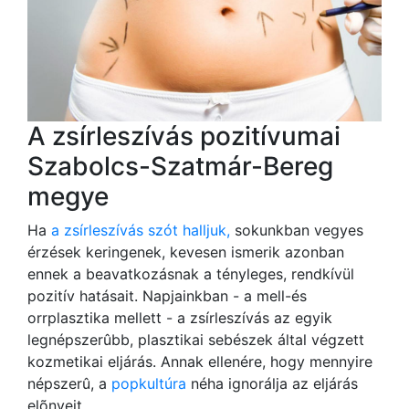
A zsírleszívás pozitívumai
Szabolcs-Szatmár-Bereg
megye
Ha
a zsírleszívás szót halljuk,
sokunkban vegyes
érzések keringenek, kevesen ismerik azonban
ennek a beavatkozásnak a tényleges, rendkívül
pozitív hatásait. Napjainkban - a mell-és
orrplasztika mellett - a zsírleszívás az egyik
legnépszerûbb, plasztikai sebészek által végzett
kozmetikai eljárás. Annak ellenére, hogy mennyire
népszerû, a
popkultúra
néha ignorálja az eljárás
elõnyeit.