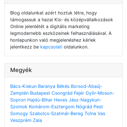
Blog oldalunkat azért hoztuk létre, hogy
támogassuk a hazai Kis- és középvállalkozások
Online jelenlétét a digitális marketing
legmodernebb eszközeinek felhasználásával. A
honlapunkon való megjelenéshez kérlek
jelentkezz be
kapcsolati
oldalunkon.
Megyék
Bács-Kiskun
Baranya
Békés
Borsod-Abaúj-
Zemplén
Budapest
Csongrád
Fejér
Győr-Moson-
Sopron
Hajdú-Bihar
Heves
Jász-Nagykun-
Szolnok
Komárom-Esztergom
Nógrád
Pest
Somogy
Szabolcs-Szatmár-Bereg
Tolna
Vas
Veszprém
Zala