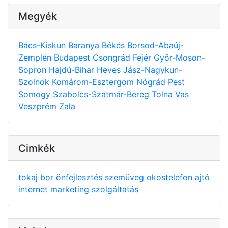
Megyék
Bács-Kiskun
Baranya
Békés
Borsod-Abaúj-
Zemplén
Budapest
Csongrád
Fejér
Győr-Moson-
Sopron
Hajdú-Bihar
Heves
Jász-Nagykun-
Szolnok
Komárom-Esztergom
Nógrád
Pest
Somogy
Szabolcs-Szatmár-Bereg
Tolna
Vas
Veszprém
Zala
Cimkék
tokaj
bor
önfejlesztés
szemüveg
okostelefon
ajtó
internet
marketing
szolgáltatás