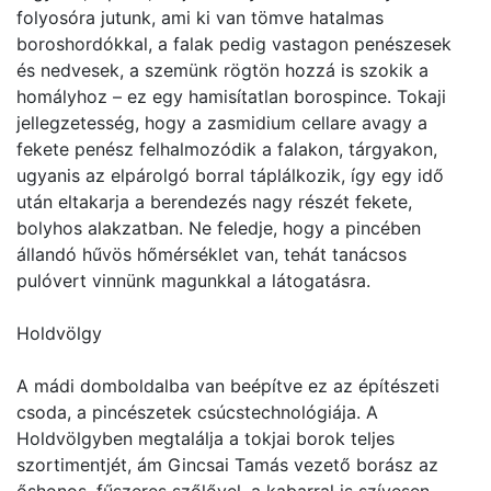
folyosóra jutunk, ami ki van tömve hatalmas
boroshordókkal, a falak pedig vastagon penészesek
és nedvesek, a szemünk rögtön hozzá is szokik a
homályhoz – ez egy hamisítatlan borospince. Tokaji
jellegzetesség, hogy a zasmidium cellare avagy a
fekete penész felhalmozódik a falakon, tárgyakon,
ugyanis az elpárolgó borral táplálkozik, így egy idő
után eltakarja a berendezés nagy részét fekete,
bolyhos alakzatban. Ne feledje, hogy a pincében
állandó hűvös hőmérséklet van, tehát tanácsos
pulóvert vinnünk magunkkal a látogatásra.
Holdvölgy
A mádi domboldalba van beépítve ez az építészeti
csoda, a pincészetek csúcstechnológiája. A
Holdvölgyben megtalálja a tokjai borok teljes
szortimentjét, ám Gincsai Tamás vezető borász az