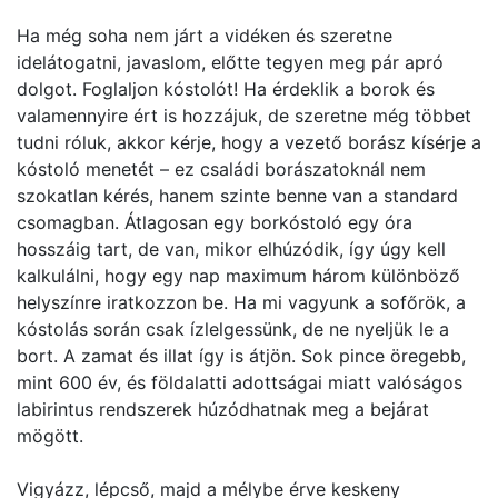
Ha még soha nem járt a vidéken és szeretne
idelátogatni, javaslom, előtte tegyen meg pár apró
dolgot. Foglaljon kóstolót! Ha érdeklik a borok és
valamennyire ért is hozzájuk, de szeretne még többet
tudni róluk, akkor kérje, hogy a vezető borász kísérje a
kóstoló menetét – ez családi borászatoknál nem
szokatlan kérés, hanem szinte benne van a standard
csomagban. Átlagosan egy borkóstoló egy óra
hosszáig tart, de van, mikor elhúzódik, így úgy kell
kalkulálni, hogy egy nap maximum három különböző
helyszínre iratkozzon be. Ha mi vagyunk a sofőrök, a
kóstolás során csak ízlelgessünk, de ne nyeljük le a
bort. A zamat és illat így is átjön. Sok pince öregebb,
mint 600 év, és földalatti adottságai miatt valóságos
labirintus rendszerek húzódhatnak meg a bejárat
mögött.
Vigyázz, lépcső, majd a mélybe érve keskeny