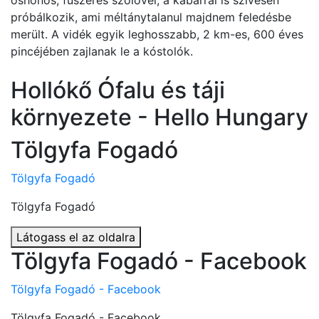
őshonos, fűszeres szőlővel, a kabarral is szívesen
próbálkozik, ami méltánytalanul majdnem feledésbe
merült. A vidék egyik leghosszabb, 2 km-es, 600 éves
pincéjében zajlanak le a kóstolók.
Hollókő Ófalu és táji
környezete - Hello Hungary
Tölgyfa Fogadó
Tölgyfa Fogadó
Tölgyfa Fogadó
Látogass el az oldalra
Tölgyfa Fogadó - Facebook
Tölgyfa Fogadó - Facebook
Tölgyfa Fogadó - Facebook