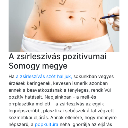
A zsírleszívás pozitívumai
Somogy megye
Ha
a zsírleszívás szót halljuk,
sokunkban vegyes
érzések keringenek, kevesen ismerik azonban
ennek a beavatkozásnak a tényleges, rendkívül
pozitív hatásait. Napjainkban - a mell-és
orrplasztika mellett - a zsírleszívás az egyik
legnépszerûbb, plasztikai sebészek által végzett
kozmetikai eljárás. Annak ellenére, hogy mennyire
népszerû, a
popkultúra
néha ignorálja az eljárás