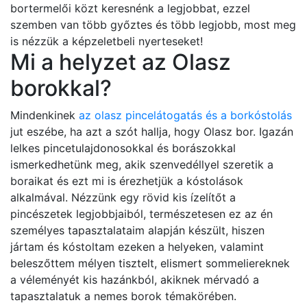
bortermelői közt keresnénk a legjobbat, ezzel
szemben van több győztes és több legjobb, most meg
is nézzük a képzeletbeli nyerteseket!
Mi a helyzet az Olasz
borokkal?
Mindenkinek
az olasz pincelátogatás és a borkóstolás
jut eszébe, ha azt a szót hallja, hogy Olasz bor. Igazán
lelkes pincetulajdonosokkal és borászokkal
ismerkedhetünk meg, akik szenvedéllyel szeretik a
boraikat és ezt mi is érezhetjük a kóstolások
alkalmával. Nézzünk egy rövid kis ízelítőt a
pincészetek legjobbjaiból, természetesen ez az én
személyes tapasztalataim alapján készült, hiszen
jártam és kóstoltam ezeken a helyeken, valamint
beleszőttem mélyen tisztelt, elismert sommeliereknek
a véleményét kis hazánkból, akiknek mérvadó a
tapasztalatuk a nemes borok témakörében.