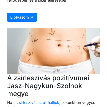
fejlődésben és a siker elérésében.
Elolvasom →
A zsírleszívás pozitívumai
Jász-Nagykun-Szolnok
megye
Ha
a zsírleszívás szót halljuk,
sokunkban vegyes