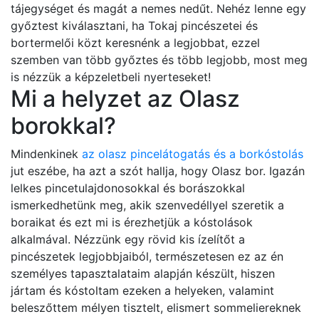
tájegységet és magát a nemes nedűt. Nehéz lenne egy
győztest kiválasztani, ha Tokaj pincészetei és
bortermelői közt keresnénk a legjobbat, ezzel
szemben van több győztes és több legjobb, most meg
is nézzük a képzeletbeli nyerteseket!
Mi a helyzet az Olasz
borokkal?
Mindenkinek
az olasz pincelátogatás és a borkóstolás
jut eszébe, ha azt a szót hallja, hogy Olasz bor. Igazán
lelkes pincetulajdonosokkal és borászokkal
ismerkedhetünk meg, akik szenvedéllyel szeretik a
boraikat és ezt mi is érezhetjük a kóstolások
alkalmával. Nézzünk egy rövid kis ízelítőt a
pincészetek legjobbjaiból, természetesen ez az én
személyes tapasztalataim alapján készült, hiszen
jártam és kóstoltam ezeken a helyeken, valamint
beleszőttem mélyen tisztelt, elismert sommeliereknek