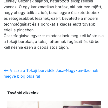
Lenkey Gézának sajátos, határozott elképzelései
vannak. Ő egy karizmatikus borász, aki pár éve rájött,
hogy ahogy telik az idő, borai egyre összetettebbek
és rétegesebbek lesznek, ezért bevetette a modern
technológiákat és a borokat a kiadás előtt tovább
érleli a pincében.
Összefoglalva egyszer mindenkinek meg kell kóstolnia
a tokaji borokat, a tokaji éttermek fogásait és körbe
kell néznie ezen a csodálatos tájon.
<-- Vissza a Tokaji borvidék Jász-Nagykun-Szolnok
megye blog oldalra!
További cikkeink