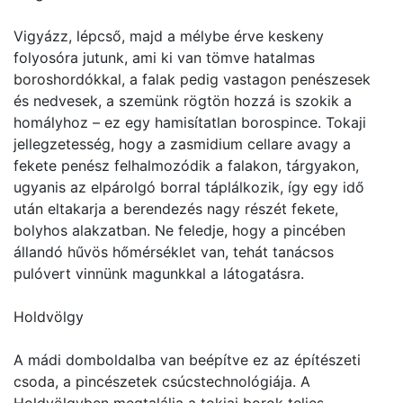
Vigyázz, lépcső, majd a mélybe érve keskeny
folyosóra jutunk, ami ki van tömve hatalmas
boroshordókkal, a falak pedig vastagon penészesek
és nedvesek, a szemünk rögtön hozzá is szokik a
homályhoz – ez egy hamisítatlan borospince. Tokaji
jellegzetesség, hogy a zasmidium cellare avagy a
fekete penész felhalmozódik a falakon, tárgyakon,
ugyanis az elpárolgó borral táplálkozik, így egy idő
után eltakarja a berendezés nagy részét fekete,
bolyhos alakzatban. Ne feledje, hogy a pincében
állandó hűvös hőmérséklet van, tehát tanácsos
pulóvert vinnünk magunkkal a látogatásra.
Holdvölgy
A mádi domboldalba van beépítve ez az építészeti
csoda, a pincészetek csúcstechnológiája. A