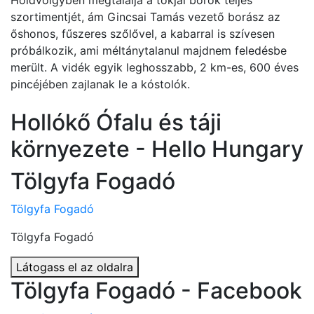
Holdvölgyben megtalálja a tokjai borok teljes
szortimentjét, ám Gincsai Tamás vezető borász az
őshonos, fűszeres szőlővel, a kabarral is szívesen
próbálkozik, ami méltánytalanul majdnem feledésbe
merült. A vidék egyik leghosszabb, 2 km-es, 600 éves
pincéjében zajlanak le a kóstolók.
Hollókő Ófalu és táji
környezete - Hello Hungary
Tölgyfa Fogadó
Tölgyfa Fogadó
Tölgyfa Fogadó
Látogass el az oldalra
Tölgyfa Fogadó - Facebook