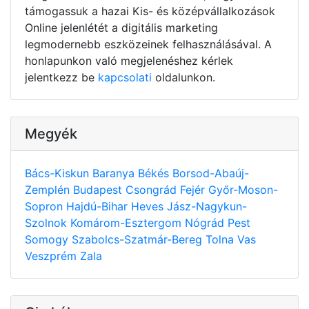
támogassuk a hazai Kis- és középvállalkozások
Online jelenlétét a digitális marketing
legmodernebb eszközeinek felhasználásával. A
honlapunkon való megjelenéshez kérlek
jelentkezz be
kapcsolati
oldalunkon.
Megyék
Bács-Kiskun
Baranya
Békés
Borsod-Abaúj-
Zemplén
Budapest
Csongrád
Fejér
Győr-Moson-
Sopron
Hajdú-Bihar
Heves
Jász-Nagykun-
Szolnok
Komárom-Esztergom
Nógrád
Pest
Somogy
Szabolcs-Szatmár-Bereg
Tolna
Vas
Veszprém
Zala