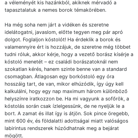
a véleményét kis hazánkból, akiknek mérvadó a
tapasztalatuk a nemes borok témakörében.
Ha még soha nem járt a vidéken és szeretne
idelátogatni, javaslom, előtte tegyen meg pár apró
dolgot. Foglaljon kóstolót! Ha érdeklik a borok és
valamennyire ért is hozzájuk, de szeretne még többet
tudni róluk, akkor kérje, hogy a vezető borász kísérje a
kóstoló menetét – ez családi borászatoknál nem
szokatlan kérés, hanem szinte benne van a standard
csomagban. Átlagosan egy borkóstoló egy óra
hosszáig tart, de van, mikor elhúzódik, így úgy kell
kalkulálni, hogy egy nap maximum három különböző
helyszínre iratkozzon be. Ha mi vagyunk a sofőrök, a
kóstolás során csak ízlelgessünk, de ne nyeljük le a
bort. A zamat és illat így is átjön. Sok pince öregebb,
mint 600 év, és földalatti adottságai miatt valóságos
labirintus rendszerek húzódhatnak meg a bejárat
mögött.