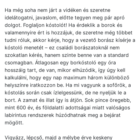
Ha még soha nem járt a vidéken és szeretne
idelátogatni, javaslom, előtte tegyen meg pár apró
dolgot. Foglaljon kóstolót! Ha érdeklik a borok és
valamennyire ért is hozzájuk, de szeretne még többet
tudni róluk, akkor kérje, hogy a vezető borász kísérje a
kóstoló menetét – ez családi borászatoknál nem
szokatlan kérés, hanem szinte benne van a standard
csomagban. Átlagosan egy borkóstoló egy óra
hosszáig tart, de van, mikor elhúzódik, így úgy kell
kalkulálni, hogy egy nap maximum három különböző
helyszínre iratkozzon be. Ha mi vagyunk a sofőrök, a
kóstolás során csak ízlelgessünk, de ne nyeljük le a
bort. A zamat és illat így is átjön. Sok pince öregebb,
mint 600 év, és földalatti adottságai miatt valóságos
labirintus rendszerek húzódhatnak meg a bejárat
mögött.
Vigyázz, lépcső, majd a mélybe érve keskeny