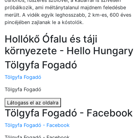
őshonos, fűszeres szőlővel, a kabarral is szívesen
próbálkozik, ami méltánytalanul majdnem feledésbe
merült. A vidék egyik leghosszabb, 2 km-es, 600 éves
pincéjében zajlanak le a kóstolók.
Hollókő Ófalu és táji
környezete - Hello Hungary
Tölgyfa Fogadó
Tölgyfa Fogadó
Tölgyfa Fogadó
Látogass el az oldalra
Tölgyfa Fogadó - Facebook
Tölgyfa Fogadó - Facebook
Tölgyfa Fogadó - Facebook