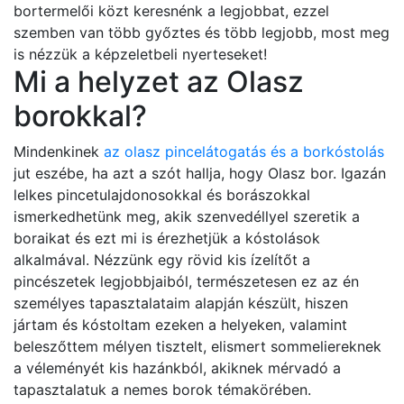
bortermelői közt keresnénk a legjobbat, ezzel
szemben van több győztes és több legjobb, most meg
is nézzük a képzeletbeli nyerteseket!
Mi a helyzet az Olasz
borokkal?
Mindenkinek
az olasz pincelátogatás és a borkóstolás
jut eszébe, ha azt a szót hallja, hogy Olasz bor. Igazán
lelkes pincetulajdonosokkal és borászokkal
ismerkedhetünk meg, akik szenvedéllyel szeretik a
boraikat és ezt mi is érezhetjük a kóstolások
alkalmával. Nézzünk egy rövid kis ízelítőt a
pincészetek legjobbjaiból, természetesen ez az én
személyes tapasztalataim alapján készült, hiszen
jártam és kóstoltam ezeken a helyeken, valamint
beleszőttem mélyen tisztelt, elismert sommeliereknek
a véleményét kis hazánkból, akiknek mérvadó a
tapasztalatuk a nemes borok témakörében.