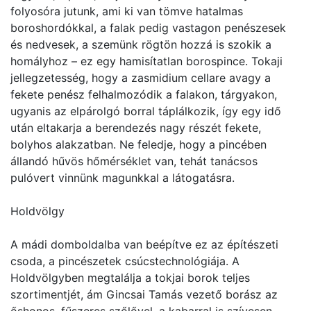
folyosóra jutunk, ami ki van tömve hatalmas
boroshordókkal, a falak pedig vastagon penészesek
és nedvesek, a szemünk rögtön hozzá is szokik a
homályhoz – ez egy hamisítatlan borospince. Tokaji
jellegzetesség, hogy a zasmidium cellare avagy a
fekete penész felhalmozódik a falakon, tárgyakon,
ugyanis az elpárolgó borral táplálkozik, így egy idő
után eltakarja a berendezés nagy részét fekete,
bolyhos alakzatban. Ne feledje, hogy a pincében
állandó hűvös hőmérséklet van, tehát tanácsos
pulóvert vinnünk magunkkal a látogatásra.
Holdvölgy
A mádi domboldalba van beépítve ez az építészeti
csoda, a pincészetek csúcstechnológiája. A
Holdvölgyben megtalálja a tokjai borok teljes
szortimentjét, ám Gincsai Tamás vezető borász az