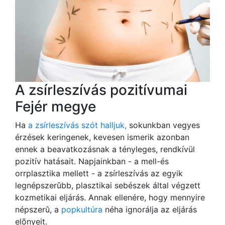
A zsírleszívás pozitívumai
Fejér megye
Ha
a zsírleszívás szót halljuk,
sokunkban vegyes
érzések keringenek, kevesen ismerik azonban
ennek a beavatkozásnak a tényleges, rendkívül
pozitív hatásait. Napjainkban - a mell-és
orrplasztika mellett - a zsírleszívás az egyik
legnépszerûbb, plasztikai sebészek által végzett
kozmetikai eljárás. Annak ellenére, hogy mennyire
népszerû, a
popkultúra
néha ignorálja az eljárás
elõnyeit.