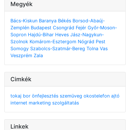
Megyék
Bács-Kiskun
Baranya
Békés
Borsod-Abaúj-
Zemplén
Budapest
Csongrád
Fejér
Győr-Moson-
Sopron
Hajdú-Bihar
Heves
Jász-Nagykun-
Szolnok
Komárom-Esztergom
Nógrád
Pest
Somogy
Szabolcs-Szatmár-Bereg
Tolna
Vas
Veszprém
Zala
Cimkék
tokaj
bor
önfejlesztés
szemüveg
okostelefon
ajtó
internet
marketing
szolgáltatás
Linkek