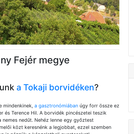
ény Fejér megye
tunk
a Tokaji borvidéken
?
be mindenkinek,
a gasztronómiában
úgy forr össze ez
r és Terence Hil. A borvidék pincészetei teszik
 a nemes nedűt. Nehéz lenne egy győztest
ermelői közt keresnénk a legjobbat, ezzel szemben