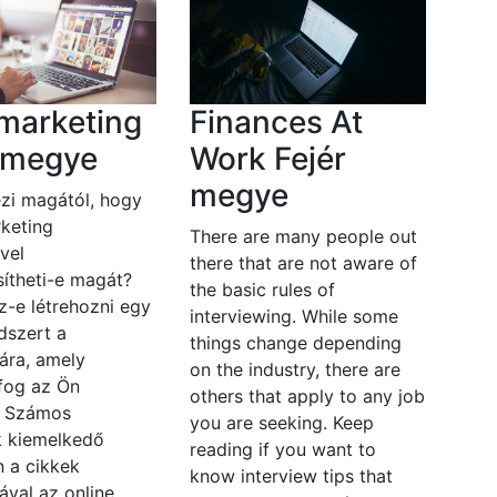
marketing
Finances At
r megye
Work Fejér
megye
zi magától, hogy
keting
There are many people out
vel
there that are not aware of
ítheti-e magát?
the basic rules of
z-e létrehozni egy
interviewing. While some
dszert a
things change depending
ára, amely
on the industry, there are
fog az Ön
others that apply to any job
? Számos
you are seeking. Keep
 kiemelkedő
reading if you want to
n a cikkek
know interview tips that
ával az online