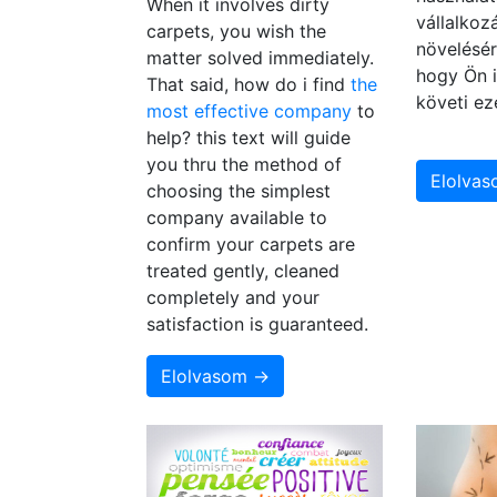
When it involves dirty
vállalko
carpets, you wish the
növelésér
matter solved immediately.
hogy Ön i
That said, how do i find
the
követi ez
most effective company
to
help? this text will guide
you thru the method of
Elolva
choosing the simplest
company available to
confirm your carpets are
treated gently, cleaned
completely and your
satisfaction is guaranteed.
Elolvasom →