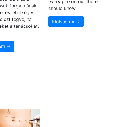
every person out there
zásuk forgalmának
should know.
e, és lehetséges,
s ezt tegye, ha
Elolvasom →
eket a tanácsokat.
som →