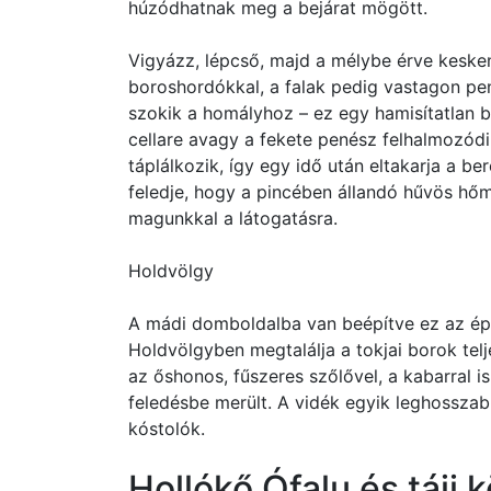
húzódhatnak meg a bejárat mögött.
Vigyázz, lépcső, majd a mélybe érve kesken
boroshordókkal, a falak pedig vastagon pe
szokik a homályhoz – ez egy hamisítatlan b
cellare avagy a fekete penész felhalmozódi
táplálkozik, így egy idő után eltakarja a b
feledje, hogy a pincében állandó hűvös hőm
magunkkal a látogatásra.
Holdvölgy
A mádi domboldalba van beépítve ez az épí
Holdvölgyben megtalálja a tokjai borok tel
az őshonos, fűszeres szőlővel, a kabarral 
feledésbe merült. A vidék egyik leghosszab
kóstolók.
Hollókő Ófalu és táji