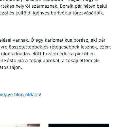
értékes helyről származnak. Boraik pár héten belül
zai és külföldi igényes borivók a törzsvásárlóik.
lései vannak. Ő egy karizmatikus borász, aki pár
egyre összetettebbek és rétegesebbek lesznek, ezért
kat a kiadás előtt tovább érleli a pincében.
 kóstolnia a tokaji borokat, a tokaji éttermek
atos tájon.
megye blog oldalra!