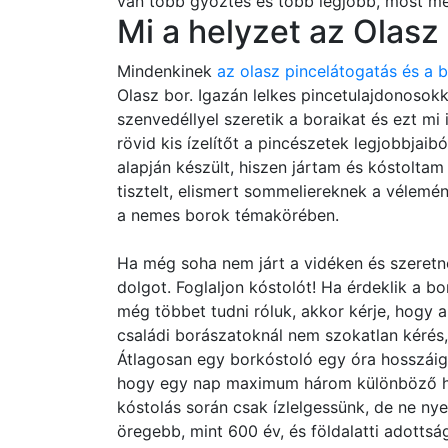
van több győztes és több legjobb, most meg
Mi a helyzet az Olasz
Mindenkinek
az olasz pincelátogatás és a 
Olasz bor. Igazán lelkes pincetulajdonosok
szenvedéllyel szeretik a boraikat és ezt mi
rövid kis ízelítőt a pincészetek legjobbjai
alapján készült, hiszen jártam és kóstolta
tisztelt, elismert sommeliereknek a vélemé
a nemes borok témakörében.
Ha még soha nem járt a vidéken és szeretne
dolgot. Foglaljon kóstolót! Ha érdeklik a b
még többet tudni róluk, akkor kérje, hogy a
családi borászatoknál nem szokatlan kérés
Átlagosan egy borkóstoló egy óra hosszáig ta
hogy egy nap maximum három különböző hel
kóstolás során csak ízlelgessünk, de ne nyelj
öregebb, mint 600 év, és földalatti adottsá