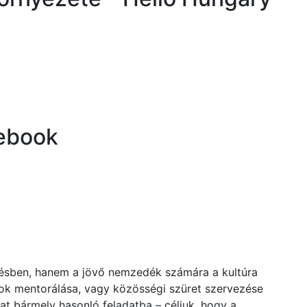
cebook
tésben, hanem a jövő nemzedék számára a kultúra
zok mentorálása, vagy közösségi szüret szervezése
at bármely hasonló feladatba – céljuk, hogy a