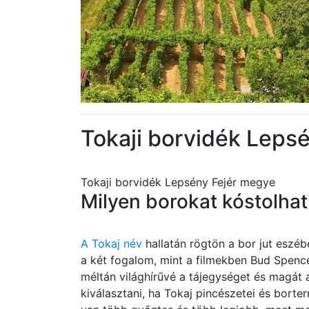
Tokaji borvidék Leps
Tokaji borvidék Lepsény Fejér megye
Milyen borokat kóstolha
A Tokaj név
hallatán rögtön a bor jut eszé
a két fogalom, mint a filmekben Bud Spence
méltán világhírűvé a tájegységet és magát
kiválasztani, ha Tokaj pincészetei és bort