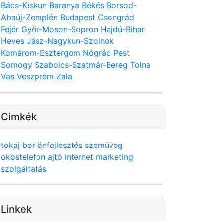
Bács-Kiskun
Baranya
Békés
Borsod-
Abaúj-Zemplén
Budapest
Csongrád
Fejér
Győr-Moson-Sopron
Hajdú-Bihar
Heves
Jász-Nagykun-Szolnok
Komárom-Esztergom
Nógrád
Pest
Somogy
Szabolcs-Szatmár-Bereg
Tolna
Vas
Veszprém
Zala
Cimkék
tokaj
bor
önfejlesztés
szemüveg
okostelefon
ajtó
internet
marketing
szolgáltatás
Linkek