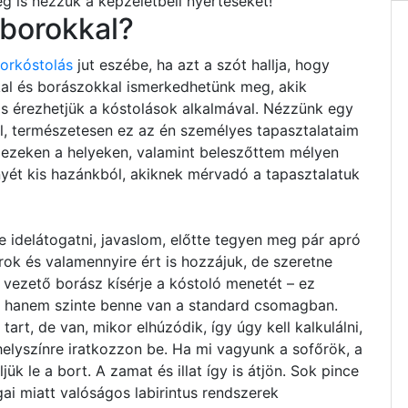
 is nézzük a képzeletbeli nyerteseket!
 borokkal?
borkóstolás
jut eszébe, ha azt a szót hallja, hogy
kal és borászokkal ismerkedhetünk meg, akik
 is érezhetjük a kóstolások alkalmával. Nézzünk egy
ból, természetesen ez az én személyes tapasztalataim
m ezeken a helyeken, valamint beleszőttem mélyen
nyét kis hazánkból, akiknek mérvadó a tapasztalatuk
 idelátogatni, javaslom, előtte tegyen meg pár apró
orok és valamennyire ért is hozzájuk, de szeretne
 vezető borász kísérje a kóstoló menetét – ez
, hanem szinte benne van a standard csomagban.
rt, de van, mikor elhúzódik, így úgy kell kalkulálni,
yszínre iratkozzon be. Ha mi vagyunk a sofőrök, a
ük le a bort. A zamat és illat így is átjön. Sok pince
gai miatt valóságos labirintus rendszerek