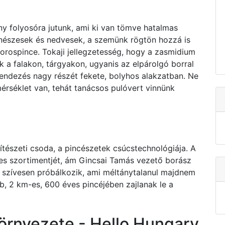
y folyosóra jutunk, ami ki van tömve hatalmas
nészesek és nedvesek, a szemünk rögtön hozzá is
orospince. Tokaji jellegzetesség, hogy a zasmidium
k a falakon, tárgyakon, ugyanis az elpárolgó borral
erendezés nagy részét fekete, bolyhos alakzatban. Ne
érséklet van, tehát tanácsos pulóvert vinnünk
tészeti csoda, a pincészetek csúcstechnológiája. A
jes szortimentjét, ám Gincsai Tamás vezető borász
is szívesen próbálkozik, ami méltánytalanul majdnem
b, 2 km-es, 600 éves pincéjében zajlanak le a
 környezete - Hello Hungary