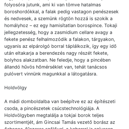
folyosóra jutunk, ami ki van tömve hatalmas
boroshordókkal, a falak pedig vastagon penészesek
és nedvesek, a szemünk rögtön hozzá is szokik a
homályhoz – ez egy hamisítatlan borospince. Tokaji
jellegzetesség, hogy a zasmidium cellare avagy a
fekete penész felhalmozódik a falakon, tárgyakon,
ugyanis az elpárolgó borral táplálkozik, így egy idő
után eltakarja a berendezés nagy részét fekete,
bolyhos alakzatban. Ne feledje, hogy a pincében
állandó hűvös hőmérséklet van, tehát tanácsos
pulóvert vinnünk magunkkal a látogatásra.
Holdvölgy
A mádi domboldalba van beépítve ez az építészeti
csoda, a pincészetek csúcstechnológiája. A
Holdvölgyben megtalálja a tokjai borok teljes
szortimentjét, ám Gincsai Tamás vezető borász az