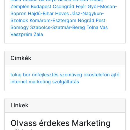
Zemplén
Budapest
Csongrád
Fejér
Győr-Moson-
Sopron
Hajdú-Bihar
Heves
Jász-Nagykun-
Szolnok
Komárom-Esztergom
Nógrád
Pest
Somogy
Szabolcs-Szatmár-Bereg
Tolna
Vas
Veszprém
Zala
Cimkék
tokaj
bor
önfejlesztés
szemüveg
okostelefon
ajtó
internet
marketing
szolgáltatás
Linkek
Olvass érdekes Marketing