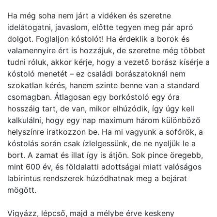
Ha még soha nem járt a vidéken és szeretne
idelátogatni, javaslom, előtte tegyen meg pár apró
dolgot. Foglaljon kóstolót! Ha érdeklik a borok és
valamennyire ért is hozzájuk, de szeretne még többet
tudni róluk, akkor kérje, hogy a vezető borász kísérje a
kóstoló menetét – ez családi borászatoknál nem
szokatlan kérés, hanem szinte benne van a standard
csomagban. Átlagosan egy borkóstoló egy óra
hosszáig tart, de van, mikor elhúzódik, így úgy kell
kalkulálni, hogy egy nap maximum három különböző
helyszínre iratkozzon be. Ha mi vagyunk a sofőrök, a
kóstolás során csak ízlelgessünk, de ne nyeljük le a
bort. A zamat és illat így is átjön. Sok pince öregebb,
mint 600 év, és földalatti adottságai miatt valóságos
labirintus rendszerek húzódhatnak meg a bejárat
mögött.
Vigyázz, lépcső, majd a mélybe érve keskeny