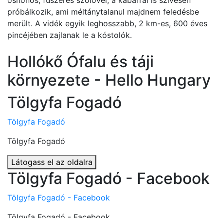
őshonos, fűszeres szőlővel, a kabarral is szívesen
próbálkozik, ami méltánytalanul majdnem feledésbe
merült. A vidék egyik leghosszabb, 2 km-es, 600 éves
pincéjében zajlanak le a kóstolók.
Hollókő Ófalu és táji
környezete - Hello Hungary
Tölgyfa Fogadó
Tölgyfa Fogadó
Tölgyfa Fogadó
Látogass el az oldalra
Tölgyfa Fogadó - Facebook
Tölgyfa Fogadó - Facebook
Tölgyfa Fogadó - Facebook