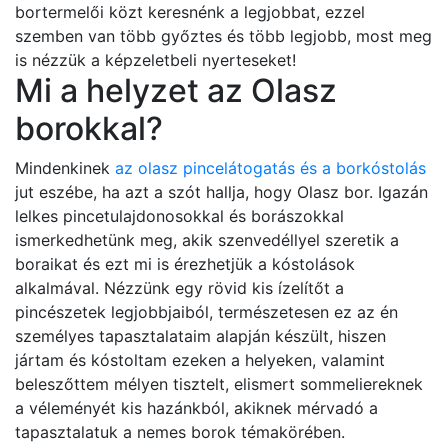
bortermelői közt keresnénk a legjobbat, ezzel
szemben van több győztes és több legjobb, most meg
is nézzük a képzeletbeli nyerteseket!
Mi a helyzet az Olasz
borokkal?
Mindenkinek
az olasz pincelátogatás és a borkóstolás
jut eszébe, ha azt a szót hallja, hogy Olasz bor. Igazán
lelkes pincetulajdonosokkal és borászokkal
ismerkedhetünk meg, akik szenvedéllyel szeretik a
boraikat és ezt mi is érezhetjük a kóstolások
alkalmával. Nézzünk egy rövid kis ízelítőt a
pincészetek legjobbjaiból, természetesen ez az én
személyes tapasztalataim alapján készült, hiszen
jártam és kóstoltam ezeken a helyeken, valamint
beleszőttem mélyen tisztelt, elismert sommeliereknek
a véleményét kis hazánkból, akiknek mérvadó a
tapasztalatuk a nemes borok témakörében.