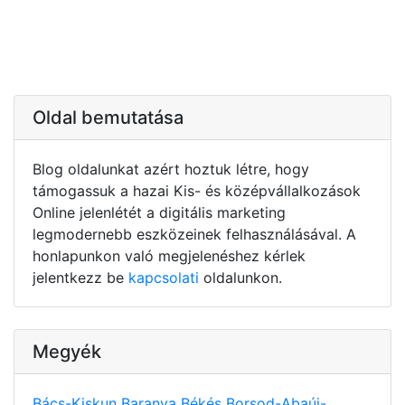
Oldal bemutatása
Blog oldalunkat azért hoztuk létre, hogy
támogassuk a hazai Kis- és középvállalkozások
Online jelenlétét a digitális marketing
legmodernebb eszközeinek felhasználásával. A
honlapunkon való megjelenéshez kérlek
jelentkezz be
kapcsolati
oldalunkon.
Megyék
Bács-Kiskun
Baranya
Békés
Borsod-Abaúj-