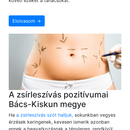
követi ezeket a tanácsokat.
Elolvasom →
A zsírleszívás pozitívumai
Bács-Kiskun megye
Ha
a zsírleszívás szót halljuk,
sokunkban vegyes
érzések keringenek, kevesen ismerik azonban
ennek a beavatkozásnak a tényleges, rendkívül