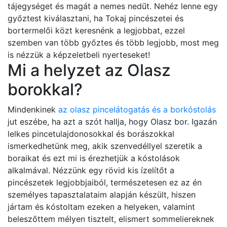
tájegységet és magát a nemes nedűt. Nehéz lenne egy
győztest kiválasztani, ha Tokaj pincészetei és
bortermelői közt keresnénk a legjobbat, ezzel
szemben van több győztes és több legjobb, most meg
is nézzük a képzeletbeli nyerteseket!
Mi a helyzet az Olasz
borokkal?
Mindenkinek
az olasz pincelátogatás és a borkóstolás
jut eszébe, ha azt a szót hallja, hogy Olasz bor. Igazán
lelkes pincetulajdonosokkal és borászokkal
ismerkedhetünk meg, akik szenvedéllyel szeretik a
boraikat és ezt mi is érezhetjük a kóstolások
alkalmával. Nézzünk egy rövid kis ízelítőt a
pincészetek legjobbjaiból, természetesen ez az én
személyes tapasztalataim alapján készült, hiszen
jártam és kóstoltam ezeken a helyeken, valamint
beleszőttem mélyen tisztelt, elismert sommeliereknek