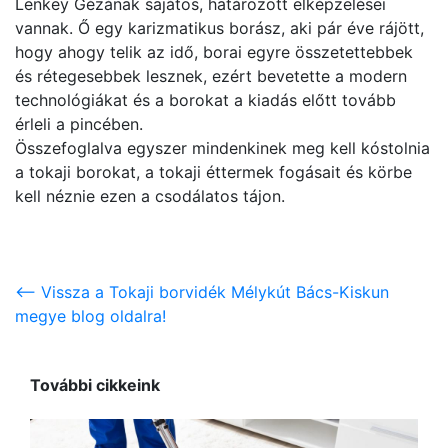
Lenkey Gézának sajátos, határozott elképzelései
vannak. Ő egy karizmatikus borász, aki pár éve rájött,
hogy ahogy telik az idő, borai egyre összetettebbek
és rétegesebbek lesznek, ezért bevetette a modern
technológiákat és a borokat a kiadás előtt tovább
érleli a pincében.
Összefoglalva egyszer mindenkinek meg kell kóstolnia
a tokaji borokat, a tokaji éttermek fogásait és körbe
kell néznie ezen a csodálatos tájon.
<-- Vissza a Tokaji borvidék Mélykút Bács-Kiskun
megye blog oldalra!
További cikkeink