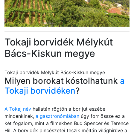
Tokaji borvidék Mélykút
Bács-Kiskun megye
Tokaji borvidék Mélykút Bács-Kiskun megye
Milyen borokat kóstolhatunk
a
Tokaji borvidéken
?
A Tokaj név
hallatán rögtön a bor jut eszébe
mindenkinek,
a gasztronómiában
úgy forr össze ez a
két fogalom, mint a filmekben Bud Spencer és Terence
Hil. A borvidék pincészetei teszik méltán világhírűvé a