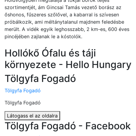
Holdvölgyben megtalálja a tokjai borok teljes
szortimentjét, ám Gincsai Tamás vezető borász az
őshonos, fűszeres szőlővel, a kabarral is szívesen
próbálkozik, ami méltánytalanul majdnem feledésbe
merült. A vidék egyik leghosszabb, 2 km-es, 600 éves
pincéjében zajlanak le a kóstolók.
Hollókő Ófalu és táji
környezete - Hello Hungary
Tölgyfa Fogadó
Tölgyfa Fogadó
Tölgyfa Fogadó
Látogass el az oldalra
Tölgyfa Fogadó - Facebook