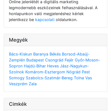
Online jelenlétét a digitális marketing
legmodernebb eszközeinek felhasználásával. A
honlapunkon való megjelenéshez kérlek
jelentkezz be
kapcsolati
oldalunkon.
Megyék
Bács-Kiskun
Baranya
Békés
Borsod-Abaúj-
Zemplén
Budapest
Csongrád
Fejér
Győr-Moson-
Sopron
Hajdú-Bihar
Heves
Jász-Nagykun-
Szolnok
Komárom-Esztergom
Nógrád
Pest
Somogy
Szabolcs-Szatmár-Bereg
Tolna
Vas
Veszprém
Zala
Cimkék