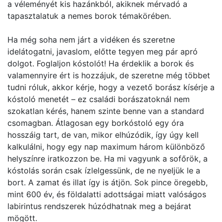
a véleményét kis hazánkból, akiknek mérvadó a
tapasztalatuk a nemes borok témakörében.
Ha még soha nem járt a vidéken és szeretne
idelátogatni, javaslom, előtte tegyen meg pár apró
dolgot. Foglaljon kóstolót! Ha érdeklik a borok és
valamennyire ért is hozzájuk, de szeretne még többet
tudni róluk, akkor kérje, hogy a vezető borász kísérje a
kóstoló menetét – ez családi borászatoknál nem
szokatlan kérés, hanem szinte benne van a standard
csomagban. Átlagosan egy borkóstoló egy óra
hosszáig tart, de van, mikor elhúzódik, így úgy kell
kalkulálni, hogy egy nap maximum három különböző
helyszínre iratkozzon be. Ha mi vagyunk a sofőrök, a
kóstolás során csak ízlelgessünk, de ne nyeljük le a
bort. A zamat és illat így is átjön. Sok pince öregebb,
mint 600 év, és földalatti adottságai miatt valóságos
labirintus rendszerek húzódhatnak meg a bejárat
mögött.