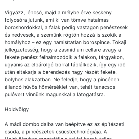
Vigyázz, lépcső, majd a mélybe érve keskeny
folyosóra jutunk, ami ki van tömve hatalmas
boroshordókkal, a falak pedig vastagon penészesek
és nedvesek, a szemünk rögtön hozzá is szokik a
homályhoz – ez egy hamisítatlan borospince. Tokaji
jellegzetesség, hogy a zasmidium cellare avagy a
fekete penész felhalmozódik a falakon, tárgyakon,
ugyanis az elpárolgó borral táplálkozik, így egy idő
után eltakarja a berendezés nagy részét fekete,
bolyhos alakzatban. Ne feledje, hogy a pincében
állandó hűvös hőmérséklet van, tehát tanácsos
pulóvert vinnünk magunkkal a látogatásra.
Holdvölgy
A mádi domboldalba van beépítve ez az építészeti
csoda, a pincészetek csúcstechnológiája. A