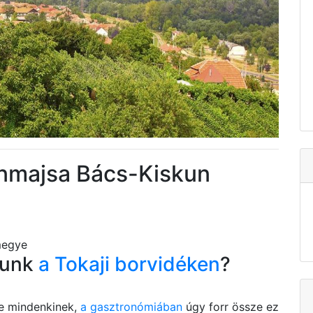
unmajsa Bács-Kiskun
megye
tunk
a Tokaji borvidéken
?
be mindenkinek,
a gasztronómiában
úgy forr össze ez