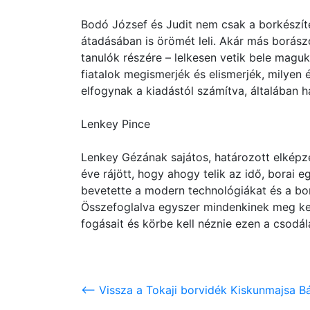
Bodó József és Judit nem csak a borkészí
átadásában is örömét leli. Akár más borás
tanulók részére – lelkesen vetik bele maguk
fiatalok megismerjék és elismerjék, milyen 
elfogynak a kiadástól számítva, általában ha
Lenkey Pince
Lenkey Gézának sajátos, határozott elképze
éve rájött, hogy ahogy telik az idő, borai 
bevetette a modern technológiákat és a boro
Összefoglalva egyszer mindenkinek meg kell
fogásait és körbe kell néznie ezen a csodál
<-- Vissza a Tokaji borvidék Kiskunmajsa B