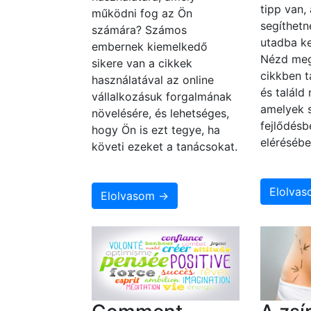
tipp van,
működni fog az Ön
segíthetn
számára? Számos
utadba ke
embernek kiemelkedő
Nézd meg
sikere van a cikkek
cikkben t
használatával az online
és találd
vállalkozásuk forgalmának
amelyek 
növelésére, és lehetséges,
fejlődésb
hogy Ön is ezt tegye, ha
elérésébe
követi ezeket a tanácsokat.
Elolva
Elolvasom →