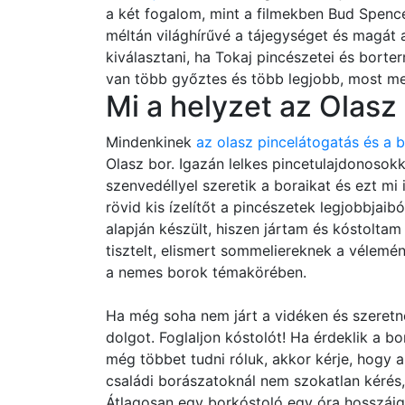
a két fogalom, mint a filmekben Bud Spence
méltán világhírűvé a tájegységet és magát
kiválasztani, ha Tokaj pincészetei és bort
van több győztes és több legjobb, most meg
Mi a helyzet az Olasz
Mindenkinek
az olasz pincelátogatás és a 
Olasz bor. Igazán lelkes pincetulajdonosok
szenvedéllyel szeretik a boraikat és ezt mi
rövid kis ízelítőt a pincészetek legjobbjai
alapján készült, hiszen jártam és kóstolta
tisztelt, elismert sommeliereknek a vélemé
a nemes borok témakörében.
Ha még soha nem járt a vidéken és szeretne
dolgot. Foglaljon kóstolót! Ha érdeklik a b
még többet tudni róluk, akkor kérje, hogy a
családi borászatoknál nem szokatlan kérés
Átlagosan egy borkóstoló egy óra hosszáig ta