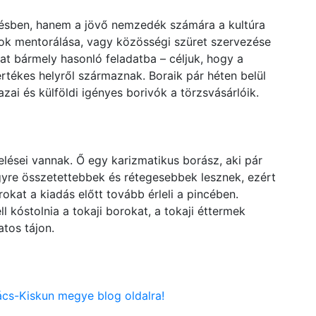
tésben, hanem a jövő nemzedék számára a kultúra
zok mentorálása, vagy közösségi szüret szervezése
at bármely hasonló feladatba – céljuk, hogy a
értékes helyről származnak. Boraik pár héten belül
zai és külföldi igényes borivók a törzsvásárlóik.
lései vannak. Ő egy karizmatikus borász, aki pár
egyre összetettebbek és rétegesebbek lesznek, ezért
kat a kiadás előtt tovább érleli a pincében.
 kóstolnia a tokaji borokat, a tokaji éttermek
atos tájon.
ács-Kiskun megye blog oldalra!