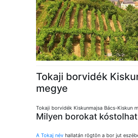
Tokaji borvidék Kisk
megye
Tokaji borvidék Kiskunmajsa Bács-Kiskun 
Milyen borokat kóstolha
A Tokaj név
hallatán rögtön a bor jut eszé