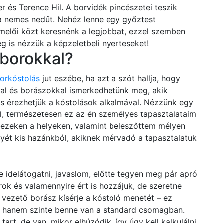
r és Terence Hil. A borvidék pincészetei teszik
 a nemes nedűt. Nehéz lenne egy győztest
ermelői közt keresnénk a legjobbat, ezzel szemben
 is nézzük a képzeletbeli nyerteseket!
 borokkal?
borkóstolás
jut eszébe, ha azt a szót hallja, hogy
kal és borászokkal ismerkedhetünk meg, akik
 is érezhetjük a kóstolások alkalmával. Nézzünk egy
ból, természetesen ez az én személyes tapasztalataim
m ezeken a helyeken, valamint beleszőttem mélyen
nyét kis hazánkból, akiknek mérvadó a tapasztalatuk
 idelátogatni, javaslom, előtte tegyen meg pár apró
orok és valamennyire ért is hozzájuk, de szeretne
 vezető borász kísérje a kóstoló menetét – ez
, hanem szinte benne van a standard csomagban.
rt, de van, mikor elhúzódik, így úgy kell kalkulálni,