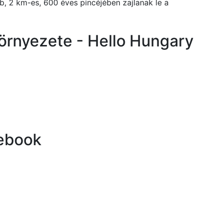
b, 2 km-es, 600 éves pincéjében zajlanak le a
 környezete - Hello Hungary
cebook