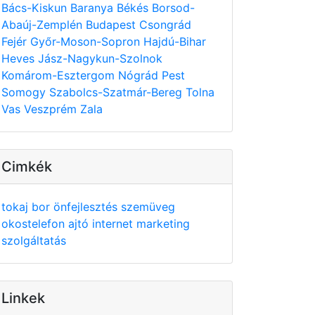
Bács-Kiskun
Baranya
Békés
Borsod-
Abaúj-Zemplén
Budapest
Csongrád
Fejér
Győr-Moson-Sopron
Hajdú-Bihar
Heves
Jász-Nagykun-Szolnok
Komárom-Esztergom
Nógrád
Pest
Somogy
Szabolcs-Szatmár-Bereg
Tolna
Vas
Veszprém
Zala
Cimkék
tokaj
bor
önfejlesztés
szemüveg
okostelefon
ajtó
internet
marketing
szolgáltatás
Linkek