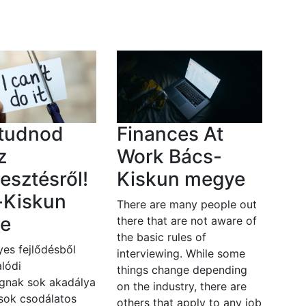
 tudnod
Finances At
z
Work Bács-
lesztésről!
Kiskun megye
-Kiskun
There are many people out
e
there that are not aware of
the basic rules of
es fejlődésből
interviewing. While some
lódi
things change depending
gnak sok akadálya
on the industry, there are
 sok csodálatos
others that apply to any job