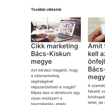
További cikkeink
Cikk marketing
Amit
Bács-Kiskun
kell a
megye
önfej
Bács
Azt kérdezi magától, hogy
megy
a cikkmarketing
segítségével
A személy
népszerűsítheti-e magát?
fakadó va
Képes lesz-e létrehozni egy
boldogsá
olyan módszert a
lehet, de
használatára, amely