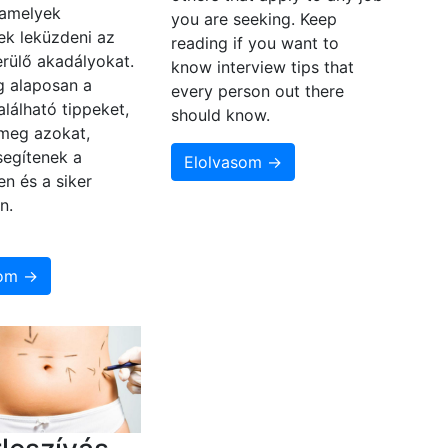
 amelyek
you are seeking. Keep
ek leküzdeni az
reading if you want to
rülő akadályokat.
know interview tips that
 alaposan a
every person out there
alálható tippeket,
should know.
 meg azokat,
segítenek a
Elolvasom →
en és a siker
n.
som →