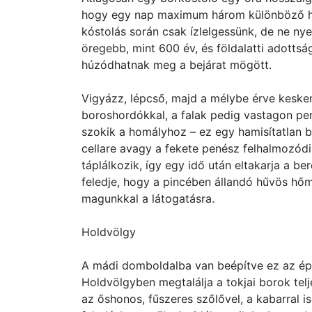
hogy egy nap maximum három különböző hel
kóstolás során csak ízlelgessünk, de ne nyelj
öregebb, mint 600 év, és földalatti adottsá
húzódhatnak meg a bejárat mögött.
Vigyázz, lépcső, majd a mélybe érve kesken
boroshordókkal, a falak pedig vastagon pe
szokik a homályhoz – ez egy hamisítatlan b
cellare avagy a fekete penész felhalmozódi
táplálkozik, így egy idő után eltakarja a b
feledje, hogy a pincében állandó hűvös hőm
magunkkal a látogatásra.
Holdvölgy
A mádi domboldalba van beépítve ez az épí
Holdvölgyben megtalálja a tokjai borok tel
az őshonos, fűszeres szőlővel, a kabarral 