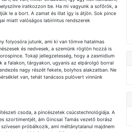
yszínre iratkozzon be. Ha mi vagyunk a sofőrök, a
ük le a bort. A zamat és illat így is átjön. Sok pince
gai miatt valóságos labirintus rendszerek
y folyosóra jutunk, ami ki van tömve hatalmas
nészesek és nedvesek, a szemünk rögtön hozzá is
orospince. Tokaji jellegzetesség, hogy a zasmidium
k a falakon, tárgyakon, ugyanis az elpárolgó borral
erendezés nagy részét fekete, bolyhos alakzatban. Ne
érséklet van, tehát tanácsos pulóvert vinnünk
tészeti csoda, a pincészetek csúcstechnológiája. A
jes szortimentjét, ám Gincsai Tamás vezető borász
is szívesen próbálkozik, ami méltánytalanul majdnem