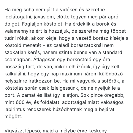
Ha még soha nem járt a vidéken és szeretne
idelátogatni, javaslom, előtte tegyen meg pár apró
dolgot. Foglaljon kóstolót! Ha érdeklik a borok és
valamennyire ért is hozzájuk, de szeretne még többet
tudni róluk, akkor kérje, hogy a vezető borász kísérje a
kóstoló menetét – ez családi borászatoknál nem
szokatlan kérés, hanem szinte benne van a standard
csomagban. Átlagosan egy borkóstoló egy óra
hosszáig tart, de van, mikor elhúzódik, így úgy kell
kalkulálni, hogy egy nap maximum három különböző
helyszínre iratkozzon be. Ha mi vagyunk a sofőrök, a
kóstolás során csak ízlelgessünk, de ne nyeljük le a
bort. A zamat és illat így is átjön. Sok pince öregebb,
mint 600 év, és földalatti adottságai miatt valóságos
labirintus rendszerek húzódhatnak meg a bejárat
mögött.
Vigyázz, lépcső, majd a mélybe érve keskeny