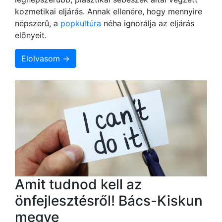
kozmetikai eljárás. Annak ellenére, hogy mennyire
népszerû, a
popkultúra
néha ignorálja az eljárás
elõnyeit.
Elolvasom →
Amit tudnod kell az
önfejlesztésről! Bács-Kiskun
megye