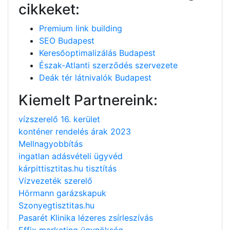
cikkeket:
Premium link building
SEO Budapest
Keresőoptimalizálás Budapest
Észak-Atlanti szerződés szervezete
Deák tér látnivalók Budapest
Kiemelt Partnereink:
vízszerelő 16. kerület
konténer rendelés árak 2023
Mellnagyobbítás
ingatlan adásvételi ügyvéd
kárpittisztitas.hu tisztítás
Vízvezeték szerelő
Hörmann garázskapuk
Szonyegtisztitas.hu
Pasarét Klinika lézeres zsírleszívás
Effix marketing ügynökség