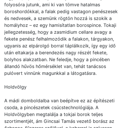
folyosóra jutunk, ami ki van tömve hatalmas
boroshordókkal, a falak pedig vastagon penészesek
és nedvesek, a szemünk rögtön hozzá is szokik a
homályhoz – ez egy hamisítatlan borospince. Tokaji
jellegzetesség, hogy a zasmidium cellare avagy a
fekete penész felhalmozódik a falakon, tárgyakon,
ugyanis az elpárolgó borral táplálkozik, így egy idő
után eltakarja a berendezés nagy részét fekete,
bolyhos alakzatban. Ne feledje, hogy a pincében
állandó hűvös hőmérséklet van, tehát tanácsos
pulóvert vinnünk magunkkal a látogatásra.
Holdvölgy
A mádi domboldalba van beépítve ez az építészeti
csoda, a pincészetek csúcstechnológiája. A
Holdvölgyben megtalálja a tokjai borok teljes
szortimentjét, ám Gincsai Tamás vezető borász az