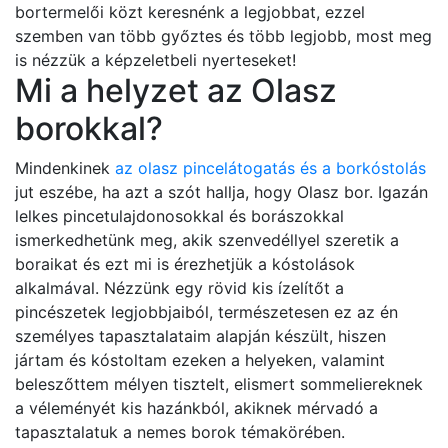
bortermelői közt keresnénk a legjobbat, ezzel
szemben van több győztes és több legjobb, most meg
is nézzük a képzeletbeli nyerteseket!
Mi a helyzet az Olasz
borokkal?
Mindenkinek
az olasz pincelátogatás és a borkóstolás
jut eszébe, ha azt a szót hallja, hogy Olasz bor. Igazán
lelkes pincetulajdonosokkal és borászokkal
ismerkedhetünk meg, akik szenvedéllyel szeretik a
boraikat és ezt mi is érezhetjük a kóstolások
alkalmával. Nézzünk egy rövid kis ízelítőt a
pincészetek legjobbjaiból, természetesen ez az én
személyes tapasztalataim alapján készült, hiszen
jártam és kóstoltam ezeken a helyeken, valamint
beleszőttem mélyen tisztelt, elismert sommeliereknek
a véleményét kis hazánkból, akiknek mérvadó a
tapasztalatuk a nemes borok témakörében.