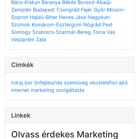
Bács-Kiskun
Baranya
Békés
Borsod-Abaúj-
Zemplén
Budapest
Csongrád
Fejér
Győr-Moson-
Sopron
Hajdú-Bihar
Heves
Jász-Nagykun-
Szolnok
Komárom-Esztergom
Nógrád
Pest
Somogy
Szabolcs-Szatmár-Bereg
Tolna
Vas
Veszprém
Zala
Cimkék
tokaj
bor
önfejlesztés
szemüveg
okostelefon
ajtó
internet
marketing
szolgáltatás
Linkek
Olvass érdekes Marketing