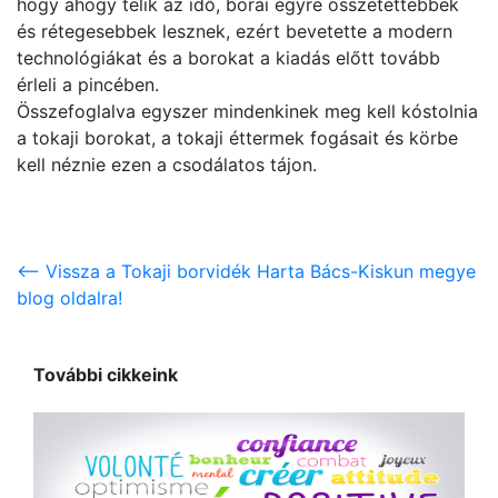
hogy ahogy telik az idő, borai egyre összetettebbek
és rétegesebbek lesznek, ezért bevetette a modern
technológiákat és a borokat a kiadás előtt tovább
érleli a pincében.
Összefoglalva egyszer mindenkinek meg kell kóstolnia
a tokaji borokat, a tokaji éttermek fogásait és körbe
kell néznie ezen a csodálatos tájon.
<-- Vissza a Tokaji borvidék Harta Bács-Kiskun megye
blog oldalra!
További cikkeink