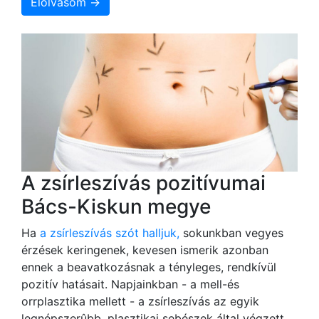
Elolvasom →
A zsírleszívás pozitívumai
Bács-Kiskun megye
Ha
a zsírleszívás szót halljuk,
sokunkban vegyes
érzések keringenek, kevesen ismerik azonban
ennek a beavatkozásnak a tényleges, rendkívül
pozitív hatásait. Napjainkban - a mell-és
orrplasztika mellett - a zsírleszívás az egyik
legnépszerûbb, plasztikai sebészek által végzett