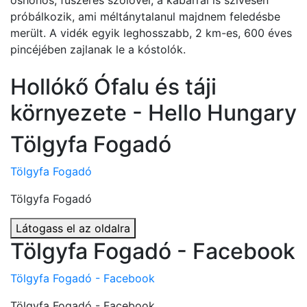
őshonos, fűszeres szőlővel, a kabarral is szívesen
próbálkozik, ami méltánytalanul majdnem feledésbe
merült. A vidék egyik leghosszabb, 2 km-es, 600 éves
pincéjében zajlanak le a kóstolók.
Hollókő Ófalu és táji
környezete - Hello Hungary
Tölgyfa Fogadó
Tölgyfa Fogadó
Tölgyfa Fogadó
Látogass el az oldalra
Tölgyfa Fogadó - Facebook
Tölgyfa Fogadó - Facebook
Tölgyfa Fogadó - Facebook