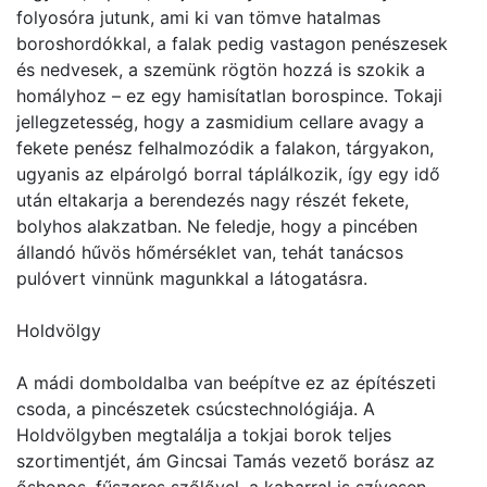
folyosóra jutunk, ami ki van tömve hatalmas
boroshordókkal, a falak pedig vastagon penészesek
és nedvesek, a szemünk rögtön hozzá is szokik a
homályhoz – ez egy hamisítatlan borospince. Tokaji
jellegzetesség, hogy a zasmidium cellare avagy a
fekete penész felhalmozódik a falakon, tárgyakon,
ugyanis az elpárolgó borral táplálkozik, így egy idő
után eltakarja a berendezés nagy részét fekete,
bolyhos alakzatban. Ne feledje, hogy a pincében
állandó hűvös hőmérséklet van, tehát tanácsos
pulóvert vinnünk magunkkal a látogatásra.
Holdvölgy
A mádi domboldalba van beépítve ez az építészeti
csoda, a pincészetek csúcstechnológiája. A
Holdvölgyben megtalálja a tokjai borok teljes
szortimentjét, ám Gincsai Tamás vezető borász az