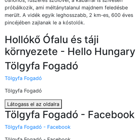
őshonos, fűszeres szőlővel, a kabarral is szívesen
próbálkozik, ami méltánytalanul majdnem feledésbe
merült. A vidék egyik leghosszabb, 2 km-es, 600 éves
pincéjében zajlanak le a kóstolók.
Hollókő Ófalu és táji
környezete - Hello Hungary
Tölgyfa Fogadó
Tölgyfa Fogadó
Tölgyfa Fogadó
Látogass el az oldalra
Tölgyfa Fogadó - Facebook
Tölgyfa Fogadó - Facebook
Tölgyfa Fogadó - Facebook