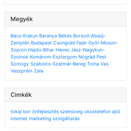
Megyék
Bács-Kiskun
Baranya
Békés
Borsod-Abaúj-
Zemplén
Budapest
Csongrád
Fejér
Győr-Moson-
Sopron
Hajdú-Bihar
Heves
Jász-Nagykun-
Szolnok
Komárom-Esztergom
Nógrád
Pest
Somogy
Szabolcs-Szatmár-Bereg
Tolna
Vas
Veszprém
Zala
Cimkék
tokaj
bor
önfejlesztés
szemüveg
okostelefon
ajtó
internet
marketing
szolgáltatás