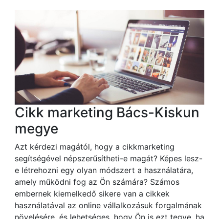
Cikk marketing Bács-Kiskun
megye
Azt kérdezi magától, hogy a cikkmarketing
segítségével népszerűsítheti-e magát? Képes lesz-
e létrehozni egy olyan módszert a használatára,
amely működni fog az Ön számára? Számos
embernek kiemelkedő sikere van a cikkek
használatával az online vállalkozásuk forgalmának
növelésére, és lehetséges, hogy Ön is ezt tegye, ha