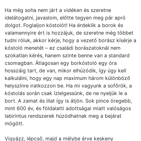
Ha még soha nem járt a vidéken és szeretne
idelátogatni, javaslom, előtte tegyen meg pár apró
dolgot. Foglaljon kóstolót! Ha érdeklik a borok és
valamennyire ért is hozzájuk, de szeretne még többet
tudni róluk, akkor kérje, hogy a vezető borász kísérje a
kóstoló menetét – ez családi borászatoknál nem
szokatlan kérés, hanem szinte benne van a standard
csomagban. Átlagosan egy borkóstoló egy óra
hosszáig tart, de van, mikor elhúzódik, így úgy kell
kalkulálni, hogy egy nap maximum három különböző
helyszínre iratkozzon be. Ha mi vagyunk a sofőrök, a
kóstolás során csak ízlelgessünk, de ne nyeljük le a
bort. A zamat és illat így is átjön. Sok pince öregebb,
mint 600 év, és földalatti adottságai miatt valóságos
labirintus rendszerek húzódhatnak meg a bejárat
mögött.
Vigyázz, lépcső, majd a mélybe érve keskeny