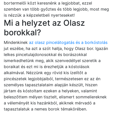
bortermelői közt keresnénk a legjobbat, ezzel
szemben van több győztes és több legjobb, most meg
is nézzük a képzeletbeli nyerteseket!
Mi a helyzet az Olasz
borokkal?
Mindenkinek
az olasz pincelátogatás és a borkóstolás
jut eszébe, ha azt a szót hallja, hogy Olasz bor. Igazán
lelkes pincetulajdonosokkal és borászokkal
ismerkedhetünk meg, akik szenvedéllyel szeretik a
boraikat és ezt mi is érezhetjük a kóstolások
alkalmával. Nézzünk egy rövid kis ízelítőt a
pincészetek legjobbjaiból, természetesen ez az én
személyes tapasztalataim alapján készült, hiszen
jártam és kóstoltam ezeken a helyeken, valamint
beleszőttem mélyen tisztelt, elismert sommeliereknek
a véleményét kis hazánkból, akiknek mérvadó a
tapasztalatuk a nemes borok témakörében.