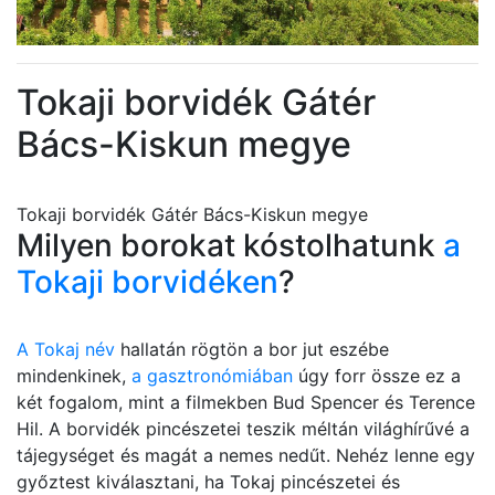
Tokaji borvidék Gátér
Bács-Kiskun megye
Tokaji borvidék Gátér Bács-Kiskun megye
Milyen borokat kóstolhatunk
a
Tokaji borvidéken
?
A Tokaj név
hallatán rögtön a bor jut eszébe
mindenkinek,
a gasztronómiában
úgy forr össze ez a
két fogalom, mint a filmekben Bud Spencer és Terence
Hil. A borvidék pincészetei teszik méltán világhírűvé a
tájegységet és magát a nemes nedűt. Nehéz lenne egy
győztest kiválasztani, ha Tokaj pincészetei és