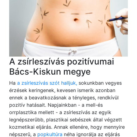
A zsírleszívás pozitívumai
Bács-Kiskun megye
Ha
a zsírleszívás szót halljuk,
sokunkban vegyes
érzések keringenek, kevesen ismerik azonban
ennek a beavatkozásnak a tényleges, rendkívül
pozitív hatásait. Napjainkban - a mell-és
orrplasztika mellett - a zsírleszívás az egyik
legnépszerûbb, plasztikai sebészek által végzett
kozmetikai eljárás. Annak ellenére, hogy mennyire
népszerû, a
popkultúra
néha ignorálja az eljárás