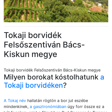
Tokaji borvidék
Felsőszentiván Bács-
Kiskun megye
Tokaji borvidék Felsőszentiván Bács-Kiskun megye
Milyen borokat kóstolhatunk
a
Tokaji borvidéken
?
A Tokaj név
hallatán rögtön a bor jut eszébe
mindenkinek,
a gasztronómiában
úgy forr össze ez a