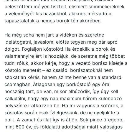
beleszőttem mélyen tisztelt, elismert sommeliereknek
a véleményét kis hazánkból, akiknek mérvadó a
tapasztalatuk a nemes borok témakörében.
Ha még soha nem járt a vidéken és szeretne
idelátogatni, javaslom, előtte tegyen meg pár apró
dolgot. Foglaljon kóstolót! Ha érdeklik a borok és
valamennyire ért is hozzájuk, de szeretne még többet
tudni róluk, akkor kérje, hogy a vezető borász kísérje a
kóstoló menetét – ez családi borászatoknál nem
szokatlan kérés, hanem szinte benne van a standard
csomagban. Átlagosan egy borkóstoló egy óra
hosszáig tart, de van, mikor elhúzódik, így úgy kell
kalkulálni, hogy egy nap maximum három különböző
helyszínre iratkozzon be. Ha mi vagyunk a sofőrök, a
kóstolás során csak ízlelgessünk, de ne nyeljük le a
bort. A zamat és illat így is átjön. Sok pince öregebb,
mint 600 év, és földalatti adottságai miatt valóságos