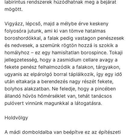
labirintus rendszerek húzódhatnak meg a bejárat
mögött.
Vigyázz, lépcső, majd a mélybe érve keskeny
folyosóra jutunk, ami ki van tömve hatalmas
boroshordókkal, a falak pedig vastagon penészesek
és nedvesek, a szemünk rögtön hozzá is szokik a
homályhoz – ez egy hamisítatlan borospince. Tokaji
jellegzetesség, hogy a zasmidium cellare avagy a
fekete penész felhalmozódik a falakon, tárgyakon,
ugyanis az elpárolgó borral táplálkozik, így egy idő
után eltakarja a berendezés nagy részét fekete,
bolyhos alakzatban. Ne feledje, hogy a pincében
állandó hűvös hőmérséklet van, tehát tanácsos
pulóvert vinnünk magunkkal a látogatásra.
Holdvölgy
A mádi domboldalba van beépítve ez az építészeti