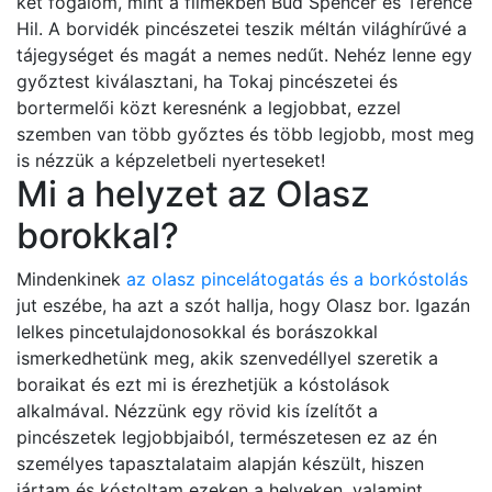
két fogalom, mint a filmekben Bud Spencer és Terence
Hil. A borvidék pincészetei teszik méltán világhírűvé a
tájegységet és magát a nemes nedűt. Nehéz lenne egy
győztest kiválasztani, ha Tokaj pincészetei és
bortermelői közt keresnénk a legjobbat, ezzel
szemben van több győztes és több legjobb, most meg
is nézzük a képzeletbeli nyerteseket!
Mi a helyzet az Olasz
borokkal?
Mindenkinek
az olasz pincelátogatás és a borkóstolás
jut eszébe, ha azt a szót hallja, hogy Olasz bor. Igazán
lelkes pincetulajdonosokkal és borászokkal
ismerkedhetünk meg, akik szenvedéllyel szeretik a
boraikat és ezt mi is érezhetjük a kóstolások
alkalmával. Nézzünk egy rövid kis ízelítőt a
pincészetek legjobbjaiból, természetesen ez az én
személyes tapasztalataim alapján készült, hiszen
jártam és kóstoltam ezeken a helyeken, valamint