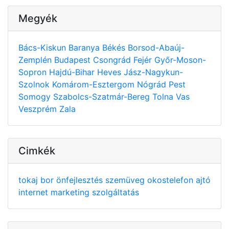
Megyék
Bács-Kiskun
Baranya
Békés
Borsod-Abaúj-
Zemplén
Budapest
Csongrád
Fejér
Győr-Moson-
Sopron
Hajdú-Bihar
Heves
Jász-Nagykun-
Szolnok
Komárom-Esztergom
Nógrád
Pest
Somogy
Szabolcs-Szatmár-Bereg
Tolna
Vas
Veszprém
Zala
Cimkék
tokaj
bor
önfejlesztés
szemüveg
okostelefon
ajtó
internet
marketing
szolgáltatás