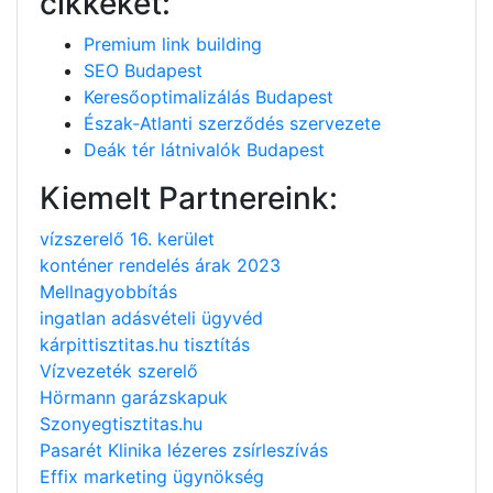
cikkeket:
Premium link building
SEO Budapest
Keresőoptimalizálás Budapest
Észak-Atlanti szerződés szervezete
Deák tér látnivalók Budapest
Kiemelt Partnereink:
vízszerelő 16. kerület
konténer rendelés árak 2023
Mellnagyobbítás
ingatlan adásvételi ügyvéd
kárpittisztitas.hu tisztítás
Vízvezeték szerelő
Hörmann garázskapuk
Szonyegtisztitas.hu
Pasarét Klinika lézeres zsírleszívás
Effix marketing ügynökség