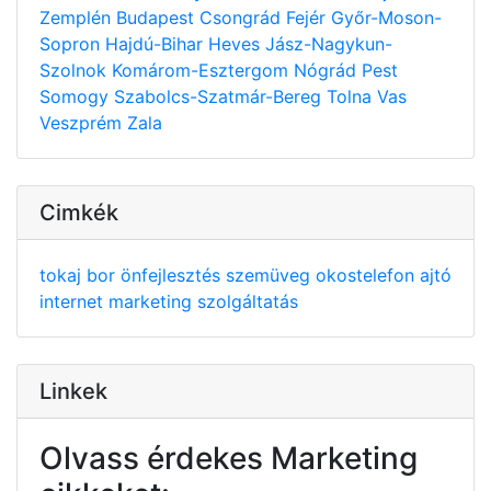
Zemplén
Budapest
Csongrád
Fejér
Győr-Moson-
Sopron
Hajdú-Bihar
Heves
Jász-Nagykun-
Szolnok
Komárom-Esztergom
Nógrád
Pest
Somogy
Szabolcs-Szatmár-Bereg
Tolna
Vas
Veszprém
Zala
Cimkék
tokaj
bor
önfejlesztés
szemüveg
okostelefon
ajtó
internet
marketing
szolgáltatás
Linkek
Olvass érdekes Marketing