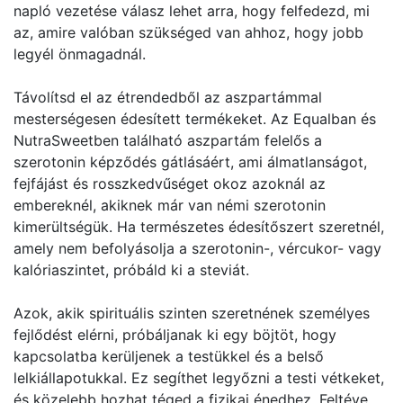
napló vezetése válasz lehet arra, hogy felfedezd, mi
az, amire valóban szükséged van ahhoz, hogy jobb
legyél önmagadnál.
Távolítsd el az étrendedből az aszpartámmal
mesterségesen édesített termékeket. Az Equalban és
NutraSweetben található aszpartám felelős a
szerotonin képződés gátlásáért, ami álmatlanságot,
fejfájást és rosszkedvűséget okoz azoknál az
embereknél, akiknek már van némi szerotonin
kimerültségük. Ha természetes édesítőszert szeretnél,
amely nem befolyásolja a szerotonin-, vércukor- vagy
kalóriaszintet, próbáld ki a steviát.
Azok, akik spirituális szinten szeretnének személyes
fejlődést elérni, próbáljanak ki egy böjtöt, hogy
kapcsolatba kerüljenek a testükkel és a belső
lelkiállapotukkal. Ez segíthet legyőzni a testi vétkeket,
és közelebb hozhat téged a fizikai énedhez. Feltéve,