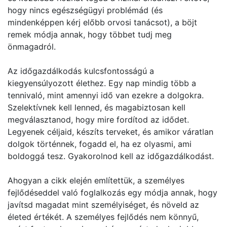
hogy nincs egészségügyi problémád (és
mindenképpen kérj előbb orvosi tanácsot), a böjt
remek módja annak, hogy többet tudj meg
önmagadról.
Az időgazdálkodás kulcsfontosságú a
kiegyensúlyozott élethez. Egy nap mindig több a
tennivaló, mint amennyi idő van ezekre a dolgokra.
Szelektívnek kell lenned, és magabiztosan kell
megválasztanod, hogy mire fordítod az idődet.
Legyenek céljaid, készíts terveket, és amikor váratlan
dolgok történnek, fogadd el, ha ez olyasmi, ami
boldoggá tesz. Gyakorolnod kell az időgazdálkodást.
Ahogyan a cikk elején említettük, a személyes
fejlődéseddel való foglalkozás egy módja annak, hogy
javítsd magadat mint személyiséget, és növeld az
életed értékét. A személyes fejlődés nem könnyű,