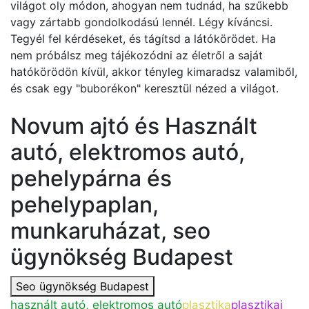
világot oly módon, ahogyan nem tudnád, ha szűkebb
vagy zártabb gondolkodású lennél. Légy kíváncsi.
Tegyél fel kérdéseket, és tágítsd a látókörödet. Ha
nem próbálsz meg tájékozódni az életről a saját
hatókörödön kívül, akkor tényleg kimaradsz valamiből,
és csak egy "buborékon" keresztül nézed a világot.
Novum ajtó és Használt
autó, elektromos autó,
pehelypárna és
pehelypaplan,
munkaruházat, seo
ügynökség Budapest
Seo ügynökség Budapest
használt autó, elektromos autó
plasztika
plasztikai