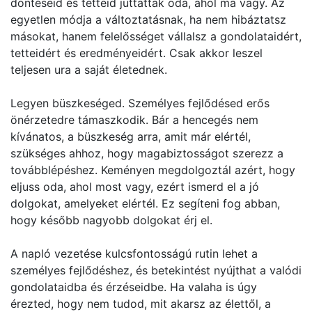
döntéseid és tetteid juttattak oda, ahol ma vagy. Az
egyetlen módja a változtatásnak, ha nem hibáztatsz
másokat, hanem felelősséget vállalsz a gondolataidért,
tetteidért és eredményeidért. Csak akkor leszel
teljesen ura a saját életednek.
Legyen büszkeséged. Személyes fejlődésed erős
önérzetedre támaszkodik. Bár a hencegés nem
kívánatos, a büszkeség arra, amit már elértél,
szükséges ahhoz, hogy magabiztosságot szerezz a
továbblépéshez. Keményen megdolgoztál azért, hogy
eljuss oda, ahol most vagy, ezért ismerd el a jó
dolgokat, amelyeket elértél. Ez segíteni fog abban,
hogy később nagyobb dolgokat érj el.
A napló vezetése kulcsfontosságú rutin lehet a
személyes fejlődéshez, és betekintést nyújthat a valódi
gondolataidba és érzéseidbe. Ha valaha is úgy
érezted, hogy nem tudod, mit akarsz az élettől, a