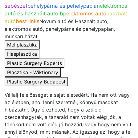
sebészet
pehelypárna és pehelypaplan
elektromos
autó és használt autó bp
elektromos autó
használt
autó
best links
Novum ajtó és Használt autó,
elektromos autó, pehelypárna és pehelypaplan,
munkaruházat
Mellplasztika
Hasplasztika
Plastic Surgery Experts
Plasztika - Wiktionary
Plastic Surgery Budapest
Vállalj felelősséget a saját életedért. Ha nem ott vagy
az életben, ahol lenni szeretnél, könnyű másokat
hibáztatni. Úgy érezheted, hogy a szüleid
cserbenhagytak, a tanáraid nem voltak elég jók, a
főnököd nem volt elég jó hozzád, vagy hogy nem volt
annyi előnyöd, mint másnak. Az igazság az, hogy a te