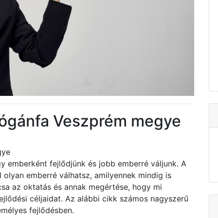
Gógánfa Veszprém megye
gye
y emberként fejlődjünk és jobb emberré váljunk. A
l olyan emberré válhatsz, amilyennek mindig is
csa az oktatás és annak megértése, hogy mi
jlődési céljaidat. Az alábbi cikk számos nagyszerű
emélyes fejlődésben.