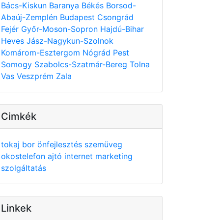
Bács-Kiskun
Baranya
Békés
Borsod-
Abaúj-Zemplén
Budapest
Csongrád
Fejér
Győr-Moson-Sopron
Hajdú-Bihar
Heves
Jász-Nagykun-Szolnok
Komárom-Esztergom
Nógrád
Pest
Somogy
Szabolcs-Szatmár-Bereg
Tolna
Vas
Veszprém
Zala
Cimkék
tokaj
bor
önfejlesztés
szemüveg
okostelefon
ajtó
internet
marketing
szolgáltatás
Linkek