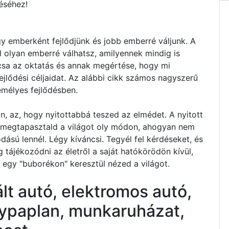
éséhez!
y emberként fejlődjünk és jobb emberré váljunk. A
l olyan emberré válhatsz, amilyennek mindig is
csa az oktatás és annak megértése, hogy mi
jlődési céljaidat. Az alábbi cikk számos nagyszerű
emélyes fejlődésben.
, az, hogy nyitottabbá teszed az elmédet. A nyitott
n megtapasztald a világot oly módon, ahogyan nem
sú lennél. Légy kíváncsi. Tegyél fel kérdéseket, és
 tájékozódni az életről a saját hatókörödön kívül,
 egy "buborékon" keresztül nézed a világot.
t autó, elektromos autó,
ypaplan, munkaruházat,