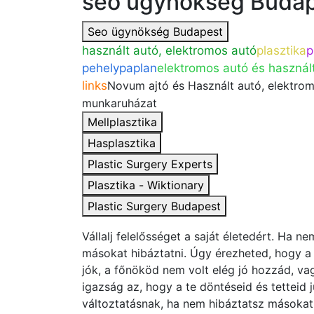
seo ügynökség Buda
Seo ügynökség Budapest
használt autó, elektromos autó
plasztika
p
pehelypaplan
elektromos autó és használ
links
Novum ajtó és Használt autó, elektrom
munkaruházat
Mellplasztika
Hasplasztika
Plastic Surgery Experts
Plasztika - Wiktionary
Plastic Surgery Budapest
Vállalj felelősséget a saját életedért. Ha n
másokat hibáztatni. Úgy érezheted, hogy a 
jók, a főnököd nem volt elég jó hozzád, v
igazság az, hogy a te döntéseid és tetteid 
változtatásnak, ha nem hibáztatsz másokat,