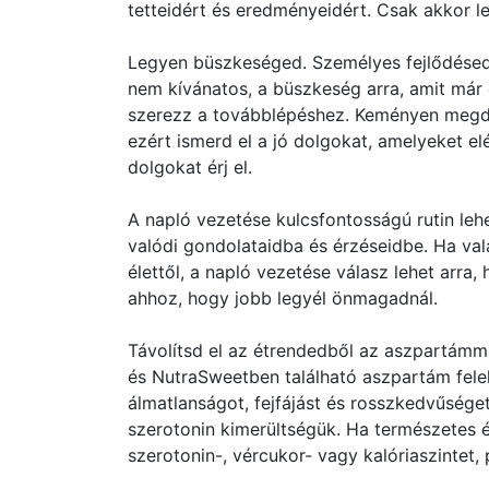
tetteidért és eredményeidért. Csak akkor les
Legyen büszkeséged. Személyes fejlődésed
nem kívánatos, a büszkeség arra, amit már
szerezz a továbblépéshez. Keményen megdol
ezért ismerd el a jó dolgokat, amelyeket e
dolgokat érj el.
A napló vezetése kulcsfontosságú rutin lehe
valódi gondolataidba és érzéseidbe. Ha val
élettől, a napló vezetése válasz lehet arra
ahhoz, hogy jobb legyél önmagadnál.
Távolítsd el az étrendedből az aszpartámm
és NutraSweetben található aszpartám fele
álmatlanságot, fejfájást és rosszkedvűség
szerotonin kimerültségük. Ha természetes é
szerotonin-, vércukor- vagy kalóriaszintet, p