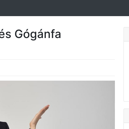
dés Gógánfa
e