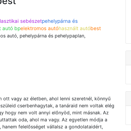
pest
lasztikai sebészet
pehelypárna és
t autó bp
elektromos autó
használt autó
best
os autó, pehelypárna és pehelypaplan,
em ott vagy az életben, ahol lenni szeretnél, könnyű
szüleid cserbenhagytak, a tanáraid nem voltak elég
agy hogy nem volt annyi előnyöd, mint másnak. Az
juttattak oda, ahol ma vagy. Az egyetlen módja a
 hanem felelősséget vállalsz a gondolataidért,