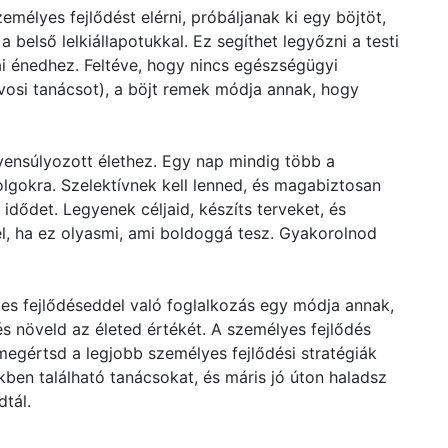
zemélyes fejlődést elérni, próbáljanak ki egy böjtöt,
 belső lelkiállapotukkal. Ez segíthet legyőzni a testi
ai énedhez. Feltéve, hogy nincs egészségügyi
osi tanácsot), a böjt remek módja annak, hogy
ensúlyozott élethez. Egy nap mindig több a
olgokra. Szelektívnek kell lenned, és magabiztosan
idődet. Legyenek céljaid, készíts terveket, és
l, ha ez olyasmi, ami boldoggá tesz. Gyakorolnod
yes fejlődéseddel való foglalkozás egy módja annak,
s növeld az életed értékét. A személyes fejlődés
egértsd a legjobb személyes fejlődési stratégiák
kben található tanácsokat, és máris jó úton haladsz
dtál.