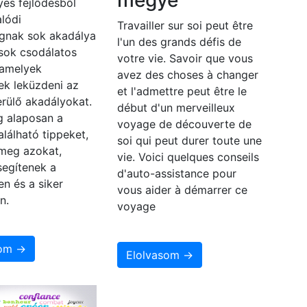
megye
es fejlődésből
lódi
Travailler sur soi peut être
gnak sok akadálya
l'un des grands défis de
 sok csodálatos
votre vie. Savoir que vous
 amelyek
avez des choses à changer
ek leküzdeni az
et l'admettre peut être le
rülő akadályokat.
début d'un merveilleux
 alaposan a
voyage de découverte de
alálható tippeket,
soi qui peut durer toute une
 meg azokat,
vie. Voici quelques conseils
segítenek a
d'auto-assistance pour
en és a siker
vous aider à démarrer ce
n.
voyage
som →
Elolvasom →