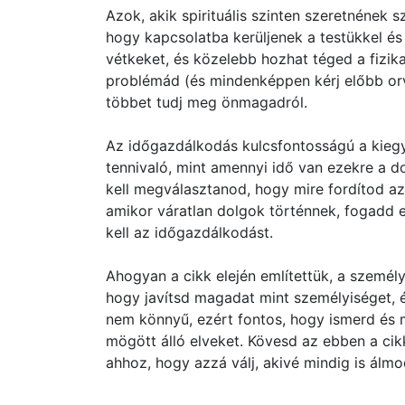
Azok, akik spirituális szinten szeretnének s
hogy kapcsolatba kerüljenek a testükkel és a
vétkeket, és közelebb hozhat téged a fizik
problémád (és mindenképpen kérj előbb orv
többet tudj meg önmagadról.
Az időgazdálkodás kulcsfontosságú a kiegy
tennivaló, mint amennyi idő van ezekre a d
kell megválasztanod, hogy mire fordítod az 
amikor váratlan dolgok történnek, fogadd e
kell az időgazdálkodást.
Ahogyan a cikk elején említettük, a személ
hogy javítsd magadat mint személyiséget, é
nem könnyű, ezért fontos, hogy ismerd és m
mögött álló elveket. Kövesd az ebben a cik
ahhoz, hogy azzá válj, akivé mindig is álmo