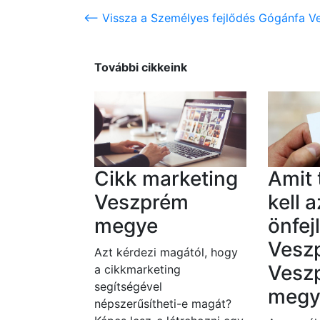
<-- Vissza a Személyes fejlődés Gógánfa V
További cikkeink
Cikk marketing
Amit
Veszprém
kell a
megye
önfej
Vesz
Azt kérdezi magától, hogy
Vesz
a cikkmarketing
segítségével
megy
népszerűsítheti-e magát?