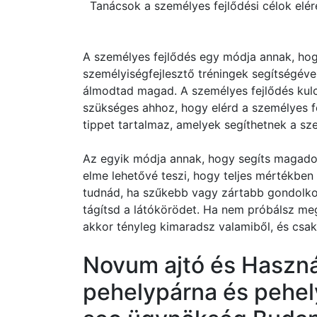
Tanácsok a személyes fejlődési célok elér
A személyes fejlődés egy módja annak, hog
személyiségfejlesztő tréningek segítségéve
álmodtad magad. A személyes fejlődés kul
szükséges ahhoz, hogy elérd a személyes fe
tippet tartalmaz, amelyek segíthetnek a sz
Az egyik módja annak, hogy segíts magadon
elme lehetővé teszi, hogy teljes mértékbe
tudnád, ha szűkebb vagy zártabb gondolkodá
tágítsd a látókörödet. Ha nem próbálsz meg
akkor tényleg kimaradsz valamiből, és csak
Novum ajtó és Használ
pehelypárna és pehel