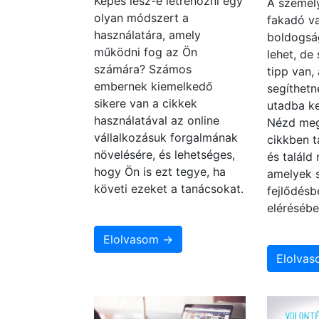
Képes lesz-e létrehozni egy
A személy
olyan módszert a
fakadó va
használatára, amely
boldogsá
működni fog az Ön
lehet, de
számára? Számos
tipp van,
embernek kiemelkedő
segíthetn
sikere van a cikkek
utadba ke
használatával az online
Nézd meg
vállalkozásuk forgalmának
cikkben t
növelésére, és lehetséges,
és találd
hogy Ön is ezt tegye, ha
amelyek 
követi ezeket a tanácsokat.
fejlődésb
elérésébe
Elolvasom →
Elolva