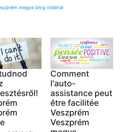
eszprém megye blog oldalra!
 tudnod
Comment
z
l'auto-
lesztésről!
assistance peut
prém
être facilitée
prém
Veszprém
e
Veszprém