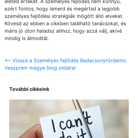
életed értékét. A személyes fejlődés nem könnyű,
ezért fontos, hogy ismerd és megértsd a legjobb
személyes fejlődési stratégiák mögött álló elveket.
Kövesd az ebben a cikkben található tanácsokat, és
máris jó úton haladsz ahhoz, hogy azzá válj, akivé
mindig is álmodtál.
<-- Vissza a Személyes fejlődés Badacsonytördemic
Veszprém megye blog oldalra!
További cikkeink