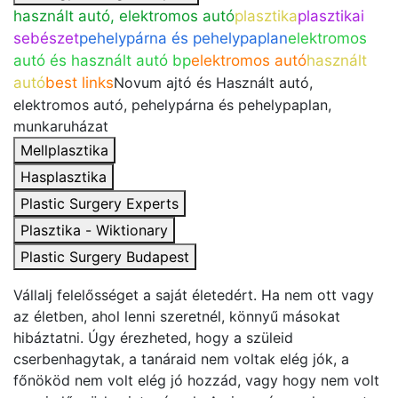
használt autó, elektromos autó
plasztika
plasztikai
sebészet
pehelypárna és pehelypaplan
elektromos
autó és használt autó bp
elektromos autó
használt
autó
best links
Novum ajtó és Használt autó,
elektromos autó, pehelypárna és pehelypaplan,
munkaruházat
Mellplasztika
Hasplasztika
Plastic Surgery Experts
Plasztika - Wiktionary
Plastic Surgery Budapest
Vállalj felelősséget a saját életedért. Ha nem ott vagy
az életben, ahol lenni szeretnél, könnyű másokat
hibáztatni. Úgy érezheted, hogy a szüleid
cserbenhagytak, a tanáraid nem voltak elég jók, a
főnököd nem volt elég jó hozzád, vagy hogy nem volt