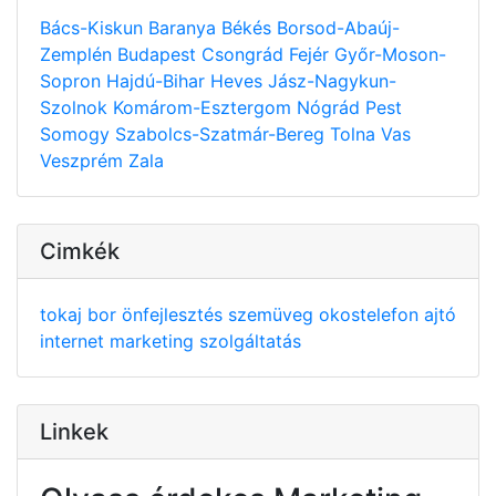
Bács-Kiskun
Baranya
Békés
Borsod-Abaúj-
Zemplén
Budapest
Csongrád
Fejér
Győr-Moson-
Sopron
Hajdú-Bihar
Heves
Jász-Nagykun-
Szolnok
Komárom-Esztergom
Nógrád
Pest
Somogy
Szabolcs-Szatmár-Bereg
Tolna
Vas
Veszprém
Zala
Cimkék
tokaj
bor
önfejlesztés
szemüveg
okostelefon
ajtó
internet
marketing
szolgáltatás
Linkek