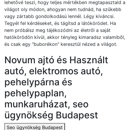
lehetővé teszi, hogy teljes mértékben megtapasztald a
világot oly módon, ahogyan nem tudnád, ha szűkebb
vagy zártabb gondolkodású lennél. Légy kíváncsi.
Tegyél fel kérdéseket, és tágítsd a látókörödet. Ha
nem próbálsz meg tájékozódni az életről a saját
hatókörödön kívül, akkor tényleg kimaradsz valamiből,
és csak egy "buborékon" keresztül nézed a világot.
Novum ajtó és Használt
autó, elektromos autó,
pehelypárna és
pehelypaplan,
munkaruházat, seo
ügynökség Budapest
Seo ügynökség Budapest