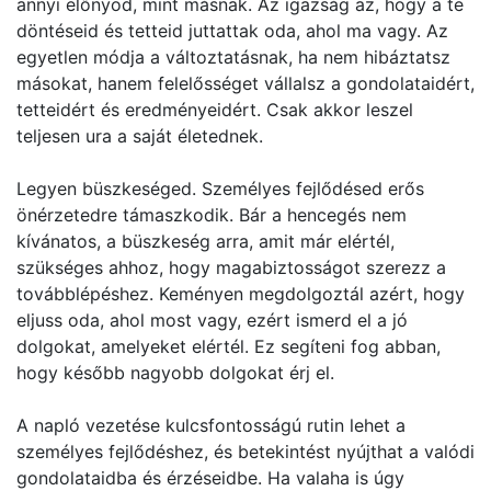
annyi előnyöd, mint másnak. Az igazság az, hogy a te
döntéseid és tetteid juttattak oda, ahol ma vagy. Az
egyetlen módja a változtatásnak, ha nem hibáztatsz
másokat, hanem felelősséget vállalsz a gondolataidért,
tetteidért és eredményeidért. Csak akkor leszel
teljesen ura a saját életednek.
Legyen büszkeséged. Személyes fejlődésed erős
önérzetedre támaszkodik. Bár a hencegés nem
kívánatos, a büszkeség arra, amit már elértél,
szükséges ahhoz, hogy magabiztosságot szerezz a
továbblépéshez. Keményen megdolgoztál azért, hogy
eljuss oda, ahol most vagy, ezért ismerd el a jó
dolgokat, amelyeket elértél. Ez segíteni fog abban,
hogy később nagyobb dolgokat érj el.
A napló vezetése kulcsfontosságú rutin lehet a
személyes fejlődéshez, és betekintést nyújthat a valódi
gondolataidba és érzéseidbe. Ha valaha is úgy