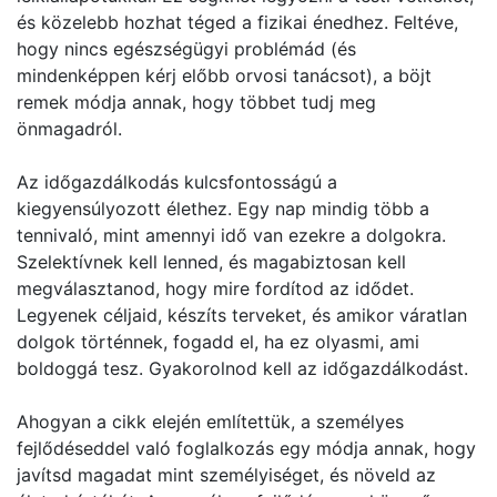
és közelebb hozhat téged a fizikai énedhez. Feltéve,
hogy nincs egészségügyi problémád (és
mindenképpen kérj előbb orvosi tanácsot), a böjt
remek módja annak, hogy többet tudj meg
önmagadról.
Az időgazdálkodás kulcsfontosságú a
kiegyensúlyozott élethez. Egy nap mindig több a
tennivaló, mint amennyi idő van ezekre a dolgokra.
Szelektívnek kell lenned, és magabiztosan kell
megválasztanod, hogy mire fordítod az idődet.
Legyenek céljaid, készíts terveket, és amikor váratlan
dolgok történnek, fogadd el, ha ez olyasmi, ami
boldoggá tesz. Gyakorolnod kell az időgazdálkodást.
Ahogyan a cikk elején említettük, a személyes
fejlődéseddel való foglalkozás egy módja annak, hogy
javítsd magadat mint személyiséget, és növeld az