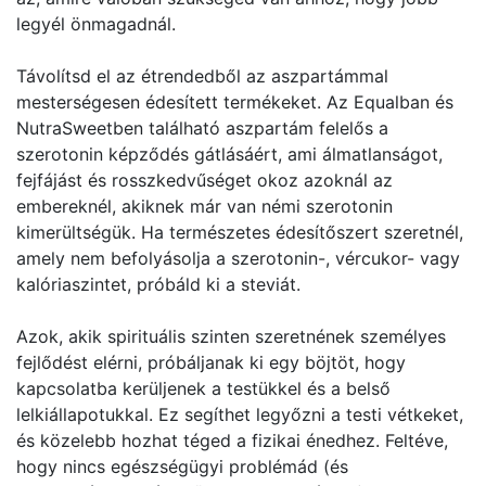
legyél önmagadnál.
Távolítsd el az étrendedből az aszpartámmal
mesterségesen édesített termékeket. Az Equalban és
NutraSweetben található aszpartám felelős a
szerotonin képződés gátlásáért, ami álmatlanságot,
fejfájást és rosszkedvűséget okoz azoknál az
embereknél, akiknek már van némi szerotonin
kimerültségük. Ha természetes édesítőszert szeretnél,
amely nem befolyásolja a szerotonin-, vércukor- vagy
kalóriaszintet, próbáld ki a steviát.
Azok, akik spirituális szinten szeretnének személyes
fejlődést elérni, próbáljanak ki egy böjtöt, hogy
kapcsolatba kerüljenek a testükkel és a belső
lelkiállapotukkal. Ez segíthet legyőzni a testi vétkeket,
és közelebb hozhat téged a fizikai énedhez. Feltéve,
hogy nincs egészségügyi problémád (és