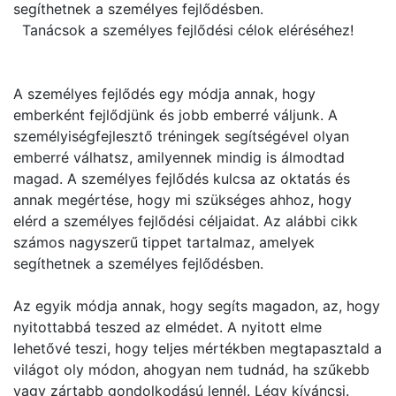
segíthetnek a személyes fejlődésben.
Tanácsok a személyes fejlődési célok eléréséhez!
A személyes fejlődés egy módja annak, hogy
emberként fejlődjünk és jobb emberré váljunk. A
személyiségfejlesztő tréningek segítségével olyan
emberré válhatsz, amilyennek mindig is álmodtad
magad. A személyes fejlődés kulcsa az oktatás és
annak megértése, hogy mi szükséges ahhoz, hogy
elérd a személyes fejlődési céljaidat. Az alábbi cikk
számos nagyszerű tippet tartalmaz, amelyek
segíthetnek a személyes fejlődésben.
Az egyik módja annak, hogy segíts magadon, az, hogy
nyitottabbá teszed az elmédet. A nyitott elme
lehetővé teszi, hogy teljes mértékben megtapasztald a
világot oly módon, ahogyan nem tudnád, ha szűkebb
vagy zártabb gondolkodású lennél. Légy kíváncsi.