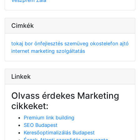
Cimkék
tokaj
bor
önfejlesztés
szemüveg
okostelefon
ajtó
internet
marketing
szolgáltatás
Linkek
Olvass érdekes Marketing
cikkeket:
Premium link building
SEO Budapest
Keresőoptimalizálás Budapest
Észak-Atlanti szerződés szervezete