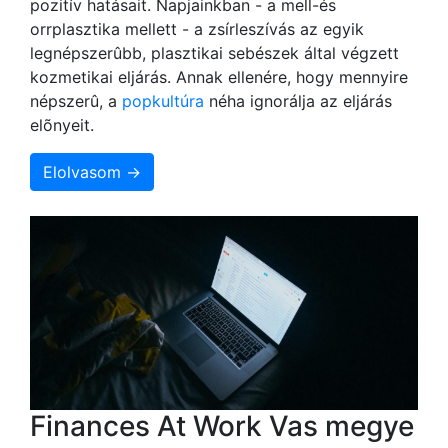
pozitív hatásait. Napjainkban - a mell-és
orrplasztika mellett - a zsírleszívás az egyik
legnépszerûbb, plasztikai sebészek által végzett
kozmetikai eljárás. Annak ellenére, hogy mennyire
népszerû, a
popkultúra
néha ignorálja az eljárás
elõnyeit.
Elolvasom →
Finances At Work Vas megye