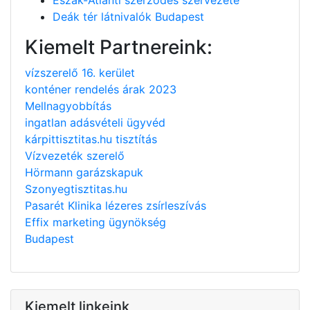
Deák tér látnivalók Budapest
Kiemelt Partnereink:
vízszerelő 16. kerület
konténer rendelés árak 2023
Mellnagyobbítás
ingatlan adásvételi ügyvéd
kárpittisztitas.hu tisztítás
Vízvezeték szerelő
Hörmann garázskapuk
Szonyegtisztitas.hu
Pasarét Klinika lézeres zsírleszívás
Effix marketing ügynökség
Budapest
Kiemelt linkeink