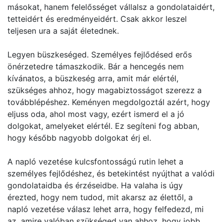
másokat, hanem felelősséget vállalsz a gondolataidért,
tetteidért és eredményeidért. Csak akkor leszel
teljesen ura a saját életednek.
Legyen büszkeséged. Személyes fejlődésed erős
önérzetedre támaszkodik. Bár a hencegés nem
kívánatos, a büszkeség arra, amit már elértél,
szükséges ahhoz, hogy magabiztosságot szerezz a
továbblépéshez. Keményen megdolgoztál azért, hogy
eljuss oda, ahol most vagy, ezért ismerd el a jó
dolgokat, amelyeket elértél. Ez segíteni fog abban,
hogy később nagyobb dolgokat érj el.
A napló vezetése kulcsfontosságú rutin lehet a
személyes fejlődéshez, és betekintést nyújthat a valódi
gondolataidba és érzéseidbe. Ha valaha is úgy
érezted, hogy nem tudod, mit akarsz az élettől, a
napló vezetése válasz lehet arra, hogy felfedezd, mi
az, amire valóban szükséged van ahhoz, hogy jobb