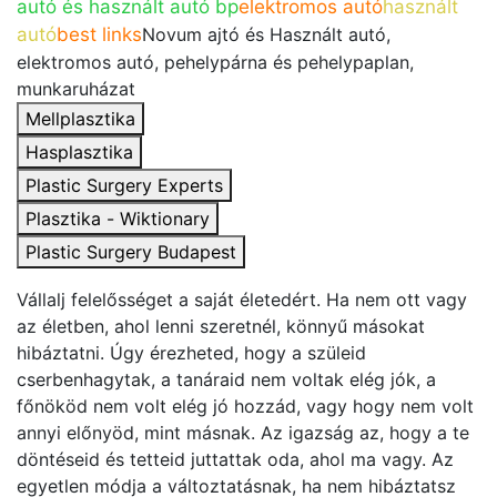
autó és használt autó bp
elektromos autó
használt
autó
best links
Novum ajtó és Használt autó,
elektromos autó, pehelypárna és pehelypaplan,
munkaruházat
Mellplasztika
Hasplasztika
Plastic Surgery Experts
Plasztika - Wiktionary
Plastic Surgery Budapest
Vállalj felelősséget a saját életedért. Ha nem ott vagy
az életben, ahol lenni szeretnél, könnyű másokat
hibáztatni. Úgy érezheted, hogy a szüleid
cserbenhagytak, a tanáraid nem voltak elég jók, a
főnököd nem volt elég jó hozzád, vagy hogy nem volt
annyi előnyöd, mint másnak. Az igazság az, hogy a te
döntéseid és tetteid juttattak oda, ahol ma vagy. Az
egyetlen módja a változtatásnak, ha nem hibáztatsz