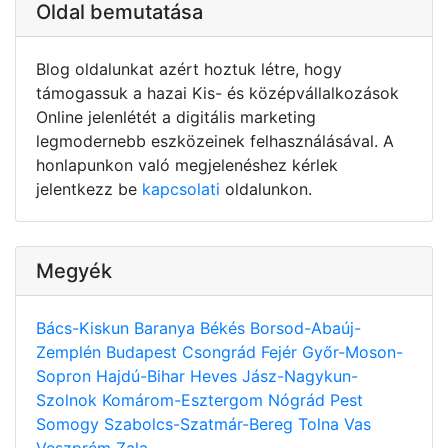
Oldal bemutatása
Blog oldalunkat azért hoztuk létre, hogy
támogassuk a hazai Kis- és középvállalkozások
Online jelenlétét a digitális marketing
legmodernebb eszközeinek felhasználásával. A
honlapunkon való megjelenéshez kérlek
jelentkezz be
kapcsolati
oldalunkon.
Megyék
Bács-Kiskun
Baranya
Békés
Borsod-Abaúj-
Zemplén
Budapest
Csongrád
Fejér
Győr-Moson-
Sopron
Hajdú-Bihar
Heves
Jász-Nagykun-
Szolnok
Komárom-Esztergom
Nógrád
Pest
Somogy
Szabolcs-Szatmár-Bereg
Tolna
Vas
Veszprém
Zala