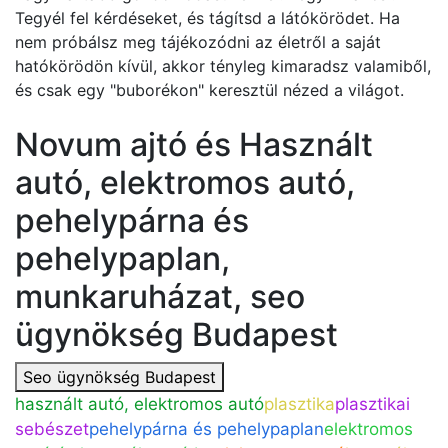
Tegyél fel kérdéseket, és tágítsd a látókörödet. Ha
nem próbálsz meg tájékozódni az életről a saját
hatókörödön kívül, akkor tényleg kimaradsz valamiből,
és csak egy "buborékon" keresztül nézed a világot.
Novum ajtó és Használt
autó, elektromos autó,
pehelypárna és
pehelypaplan,
munkaruházat, seo
ügynökség Budapest
Seo ügynökség Budapest
használt autó, elektromos autó
plasztika
plasztikai
sebészet
pehelypárna és pehelypaplan
elektromos