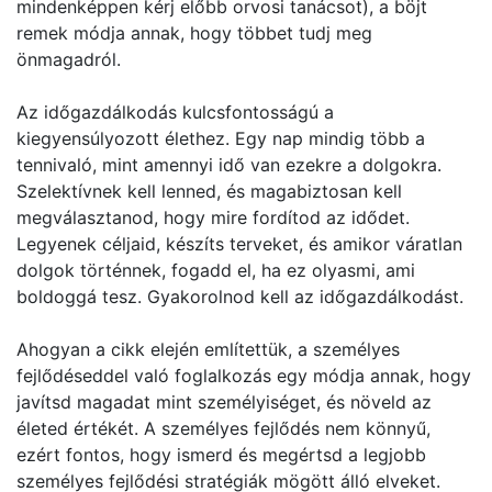
mindenképpen kérj előbb orvosi tanácsot), a böjt
remek módja annak, hogy többet tudj meg
önmagadról.
Az időgazdálkodás kulcsfontosságú a
kiegyensúlyozott élethez. Egy nap mindig több a
tennivaló, mint amennyi idő van ezekre a dolgokra.
Szelektívnek kell lenned, és magabiztosan kell
megválasztanod, hogy mire fordítod az idődet.
Legyenek céljaid, készíts terveket, és amikor váratlan
dolgok történnek, fogadd el, ha ez olyasmi, ami
boldoggá tesz. Gyakorolnod kell az időgazdálkodást.
Ahogyan a cikk elején említettük, a személyes
fejlődéseddel való foglalkozás egy módja annak, hogy
javítsd magadat mint személyiséget, és növeld az
életed értékét. A személyes fejlődés nem könnyű,
ezért fontos, hogy ismerd és megértsd a legjobb
személyes fejlődési stratégiák mögött álló elveket.