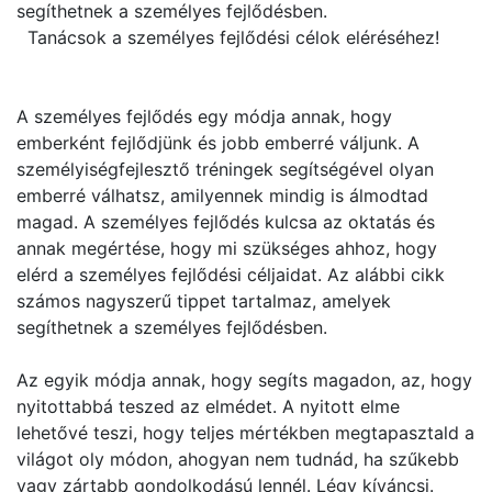
segíthetnek a személyes fejlődésben.
Tanácsok a személyes fejlődési célok eléréséhez!
A személyes fejlődés egy módja annak, hogy
emberként fejlődjünk és jobb emberré váljunk. A
személyiségfejlesztő tréningek segítségével olyan
emberré válhatsz, amilyennek mindig is álmodtad
magad. A személyes fejlődés kulcsa az oktatás és
annak megértése, hogy mi szükséges ahhoz, hogy
elérd a személyes fejlődési céljaidat. Az alábbi cikk
számos nagyszerű tippet tartalmaz, amelyek
segíthetnek a személyes fejlődésben.
Az egyik módja annak, hogy segíts magadon, az, hogy
nyitottabbá teszed az elmédet. A nyitott elme
lehetővé teszi, hogy teljes mértékben megtapasztald a
világot oly módon, ahogyan nem tudnád, ha szűkebb
vagy zártabb gondolkodású lennél. Légy kíváncsi.