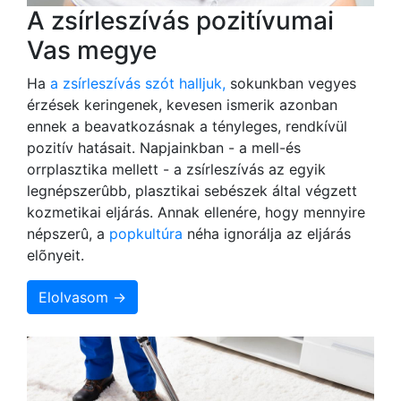
A zsírleszívás pozitívumai
Vas megye
Ha
a zsírleszívás szót halljuk,
sokunkban vegyes
érzések keringenek, kevesen ismerik azonban
ennek a beavatkozásnak a tényleges, rendkívül
pozitív hatásait. Napjainkban - a mell-és
orrplasztika mellett - a zsírleszívás az egyik
legnépszerûbb, plasztikai sebészek által végzett
kozmetikai eljárás. Annak ellenére, hogy mennyire
népszerû, a
popkultúra
néha ignorálja az eljárás
elõnyeit.
Elolvasom →