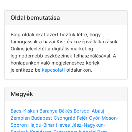
Oldal bemutatása
Blog oldalunkat azért hoztuk létre, hogy
támogassuk a hazai Kis- és középvállalkozások
Online jelenlétét a digitális marketing
legmodernebb eszközeinek felhasználásával. A
honlapunkon való megjelenéshez kérlek
jelentkezz be
kapcsolati
oldalunkon.
Megyék
Bács-Kiskun
Baranya
Békés
Borsod-Abaúj-
Zemplén
Budapest
Csongrád
Fejér
Győr-Moson-
Sopron
Hajdú-Bihar
Heves
Jász-Nagykun-
Szolnok
Komárom-Esztergom
Nógrád
Pest