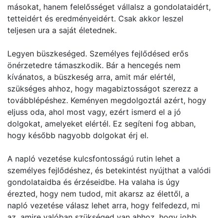
másokat, hanem felelősséget vállalsz a gondolataidért,
tetteidért és eredményeidért. Csak akkor leszel
teljesen ura a saját életednek.
Legyen büszkeséged. Személyes fejlődésed erős
önérzetedre támaszkodik. Bár a hencegés nem
kívánatos, a büszkeség arra, amit már elértél,
szükséges ahhoz, hogy magabiztosságot szerezz a
továbblépéshez. Keményen megdolgoztál azért, hogy
eljuss oda, ahol most vagy, ezért ismerd el a jó
dolgokat, amelyeket elértél. Ez segíteni fog abban,
hogy később nagyobb dolgokat érj el.
A napló vezetése kulcsfontosságú rutin lehet a
személyes fejlődéshez, és betekintést nyújthat a valódi
gondolataidba és érzéseidbe. Ha valaha is úgy
érezted, hogy nem tudod, mit akarsz az élettől, a
napló vezetése válasz lehet arra, hogy felfedezd, mi
az, amire valóban szükséged van ahhoz, hogy jobb