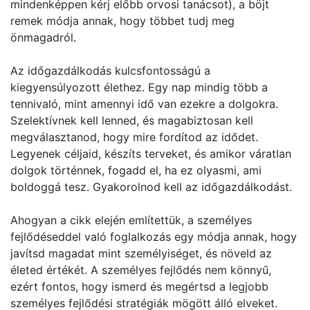
mindenképpen kérj előbb orvosi tanácsot), a böjt
remek módja annak, hogy többet tudj meg
önmagadról.
Az időgazdálkodás kulcsfontosságú a
kiegyensúlyozott élethez. Egy nap mindig több a
tennivaló, mint amennyi idő van ezekre a dolgokra.
Szelektívnek kell lenned, és magabiztosan kell
megválasztanod, hogy mire fordítod az idődet.
Legyenek céljaid, készíts terveket, és amikor váratlan
dolgok történnek, fogadd el, ha ez olyasmi, ami
boldoggá tesz. Gyakorolnod kell az időgazdálkodást.
Ahogyan a cikk elején említettük, a személyes
fejlődéseddel való foglalkozás egy módja annak, hogy
javítsd magadat mint személyiséget, és növeld az
életed értékét. A személyes fejlődés nem könnyű,
ezért fontos, hogy ismerd és megértsd a legjobb
személyes fejlődési stratégiák mögött álló elveket.