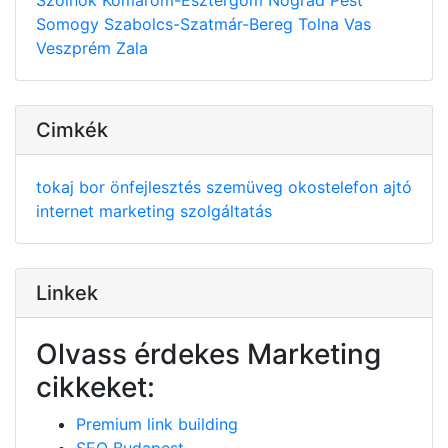
Somogy
Szabolcs-Szatmár-Bereg
Tolna
Vas
Veszprém
Zala
Cimkék
tokaj
bor
önfejlesztés
szemüveg
okostelefon
ajtó
internet
marketing
szolgáltatás
Linkek
Olvass érdekes Marketing
cikkeket:
Premium link building
SEO Budapest