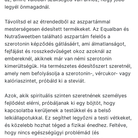
legyél önmagadnál.
Távolítsd el az étrendedből az aszpartámmal
mesterségesen édesített termékeket. Az Equalban és
NutraSweetben található aszpartám felelős a
szerotonin képződés gátlásáért, ami álmatlanságot,
fejfájást és rosszkedvűséget okoz azoknál az
embereknél, akiknek már van némi szerotonin
kimerültségük. Ha természetes édesítőszert szeretnél,
amely nem befolyásolja a szerotonin-, vércukor- vagy
kalóriaszintet, próbáld ki a steviát.
Azok, akik spirituális szinten szeretnének személyes
fejlődést elérni, próbáljanak ki egy böjtöt, hogy
kapcsolatba kerüljenek a testükkel és a belső
lelkiállapotukkal. Ez segíthet legyőzni a testi vétkeket,
és közelebb hozhat téged a fizikai énedhez. Feltéve,
hogy nincs egészségügyi problémád (és