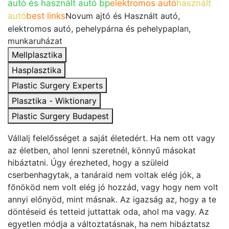
autó és használt autó bp
elektromos autó
használt
autó
best links
Novum ajtó és Használt autó,
elektromos autó, pehelypárna és pehelypaplan,
munkaruházat
Mellplasztika
Hasplasztika
Plastic Surgery Experts
Plasztika - Wiktionary
Plastic Surgery Budapest
Vállalj felelősséget a saját életedért. Ha nem ott vagy
az életben, ahol lenni szeretnél, könnyű másokat
hibáztatni. Úgy érezheted, hogy a szüleid
cserbenhagytak, a tanáraid nem voltak elég jók, a
főnököd nem volt elég jó hozzád, vagy hogy nem volt
annyi előnyöd, mint másnak. Az igazság az, hogy a te
döntéseid és tetteid juttattak oda, ahol ma vagy. Az
egyetlen módja a változtatásnak, ha nem hibáztatsz