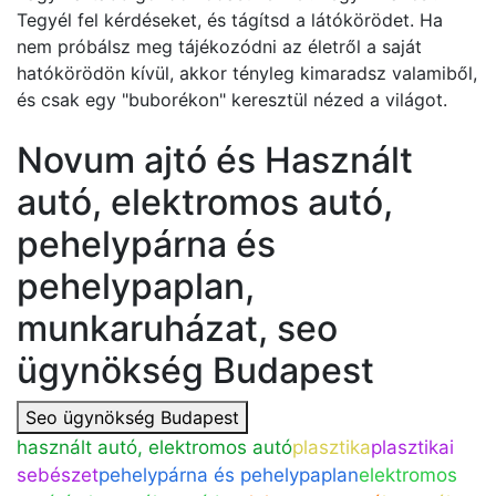
Tegyél fel kérdéseket, és tágítsd a látókörödet. Ha
nem próbálsz meg tájékozódni az életről a saját
hatókörödön kívül, akkor tényleg kimaradsz valamiből,
és csak egy "buborékon" keresztül nézed a világot.
Novum ajtó és Használt
autó, elektromos autó,
pehelypárna és
pehelypaplan,
munkaruházat, seo
ügynökség Budapest
Seo ügynökség Budapest
használt autó, elektromos autó
plasztika
plasztikai
sebészet
pehelypárna és pehelypaplan
elektromos