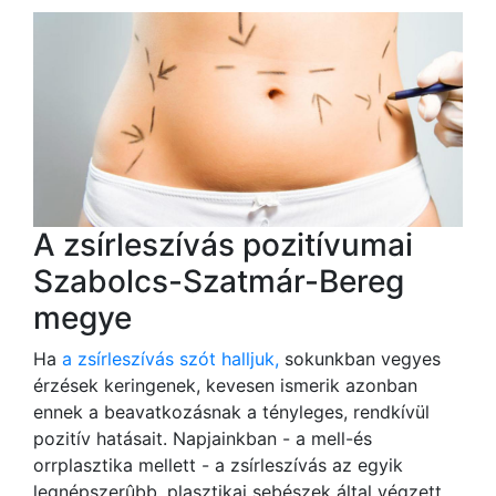
A zsírleszívás pozitívumai
Szabolcs-Szatmár-Bereg
megye
Ha
a zsírleszívás szót halljuk,
sokunkban vegyes
érzések keringenek, kevesen ismerik azonban
ennek a beavatkozásnak a tényleges, rendkívül
pozitív hatásait. Napjainkban - a mell-és
orrplasztika mellett - a zsírleszívás az egyik
legnépszerûbb, plasztikai sebészek által végzett