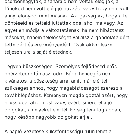
cserbenhagytak, a tanáraid nem voltak elég jók, a
főnököd nem volt elég jó hozzád, vagy hogy nem volt
annyi előnyöd, mint másnak. Az igazság az, hogy a te
döntéseid és tetteid juttattak oda, ahol ma vagy. Az
egyetlen módja a változtatásnak, ha nem hibáztatsz
másokat, hanem felelősséget vállalsz a gondolataidért,
tetteidért és eredményeidért. Csak akkor leszel
teljesen ura a saját életednek.
Legyen büszkeséged. Személyes fejlődésed erős
önérzetedre támaszkodik. Bár a hencegés nem
kívánatos, a büszkeség arra, amit már elértél,
szükséges ahhoz, hogy magabiztosságot szerezz a
továbblépéshez. Keményen megdolgoztál azért, hogy
eljuss oda, ahol most vagy, ezért ismerd el a jó
dolgokat, amelyeket elértél. Ez segíteni fog abban,
hogy később nagyobb dolgokat érj el.
A napló vezetése kulcsfontosságú rutin lehet a