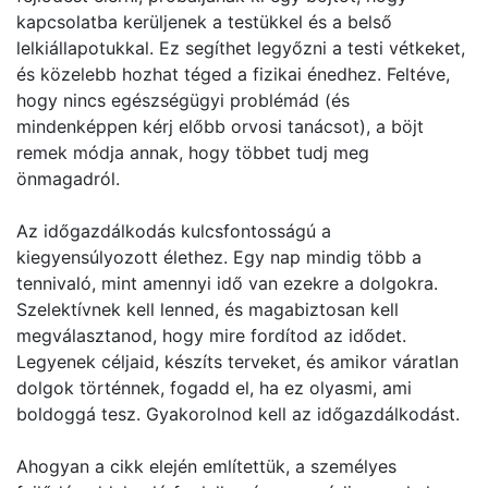
kapcsolatba kerüljenek a testükkel és a belső
lelkiállapotukkal. Ez segíthet legyőzni a testi vétkeket,
és közelebb hozhat téged a fizikai énedhez. Feltéve,
hogy nincs egészségügyi problémád (és
mindenképpen kérj előbb orvosi tanácsot), a böjt
remek módja annak, hogy többet tudj meg
önmagadról.
Az időgazdálkodás kulcsfontosságú a
kiegyensúlyozott élethez. Egy nap mindig több a
tennivaló, mint amennyi idő van ezekre a dolgokra.
Szelektívnek kell lenned, és magabiztosan kell
megválasztanod, hogy mire fordítod az idődet.
Legyenek céljaid, készíts terveket, és amikor váratlan
dolgok történnek, fogadd el, ha ez olyasmi, ami
boldoggá tesz. Gyakorolnod kell az időgazdálkodást.
Ahogyan a cikk elején említettük, a személyes