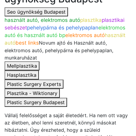
Seo ügynökség Budapest
használt autó, elektromos autó
plasztika
plasztikai
sebészet
pehelypárna és pehelypaplan
elektromos
autó és használt autó bp
elektromos autó
használt
autó
best links
Novum ajtó és Használt autó,
elektromos autó, pehelypárna és pehelypaplan,
munkaruházat
Mellplasztika
Hasplasztika
Plastic Surgery Experts
Plasztika - Wiktionary
Plastic Surgery Budapest
Vállalj felelősséget a saját életedért. Ha nem ott vagy
az életben, ahol lenni szeretnél, könnyű másokat
hibáztatni. Úgy érezheted, hogy a szüleid