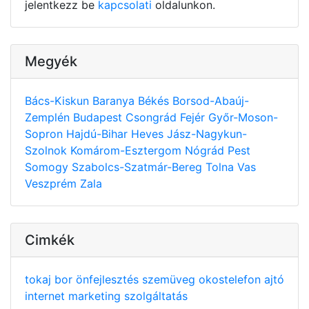
jelentkezz be
kapcsolati
oldalunkon.
Megyék
Bács-Kiskun
Baranya
Békés
Borsod-Abaúj-
Zemplén
Budapest
Csongrád
Fejér
Győr-Moson-
Sopron
Hajdú-Bihar
Heves
Jász-Nagykun-
Szolnok
Komárom-Esztergom
Nógrád
Pest
Somogy
Szabolcs-Szatmár-Bereg
Tolna
Vas
Veszprém
Zala
Cimkék
tokaj
bor
önfejlesztés
szemüveg
okostelefon
ajtó
internet
marketing
szolgáltatás