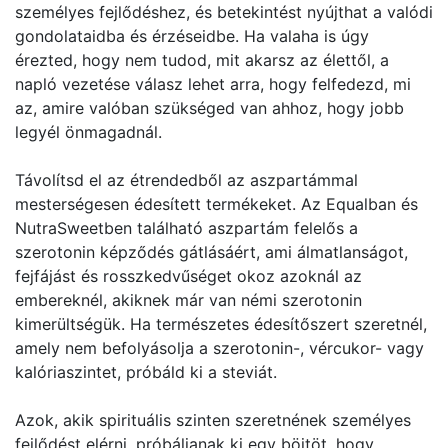
személyes fejlődéshez, és betekintést nyújthat a valódi
gondolataidba és érzéseidbe. Ha valaha is úgy
érezted, hogy nem tudod, mit akarsz az élettől, a
napló vezetése válasz lehet arra, hogy felfedezd, mi
az, amire valóban szükséged van ahhoz, hogy jobb
legyél önmagadnál.
Távolítsd el az étrendedből az aszpartámmal
mesterségesen édesített termékeket. Az Equalban és
NutraSweetben található aszpartám felelős a
szerotonin képződés gátlásáért, ami álmatlanságot,
fejfájást és rosszkedvűséget okoz azoknál az
embereknél, akiknek már van némi szerotonin
kimerültségük. Ha természetes édesítőszert szeretnél,
amely nem befolyásolja a szerotonin-, vércukor- vagy
kalóriaszintet, próbáld ki a steviát.
Azok, akik spirituális szinten szeretnének személyes
fejlődést elérni, próbáljanak ki egy böjtöt, hogy