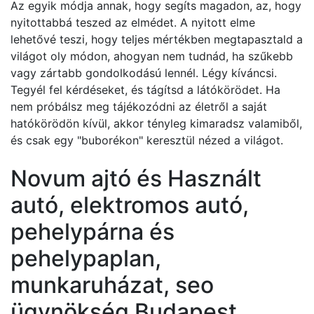
Az egyik módja annak, hogy segíts magadon, az, hogy
nyitottabbá teszed az elmédet. A nyitott elme
lehetővé teszi, hogy teljes mértékben megtapasztald a
világot oly módon, ahogyan nem tudnád, ha szűkebb
vagy zártabb gondolkodású lennél. Légy kíváncsi.
Tegyél fel kérdéseket, és tágítsd a látókörödet. Ha
nem próbálsz meg tájékozódni az életről a saját
hatókörödön kívül, akkor tényleg kimaradsz valamiből,
és csak egy "buborékon" keresztül nézed a világot.
Novum ajtó és Használt
autó, elektromos autó,
pehelypárna és
pehelypaplan,
munkaruházat, seo
ügynökség Budapest