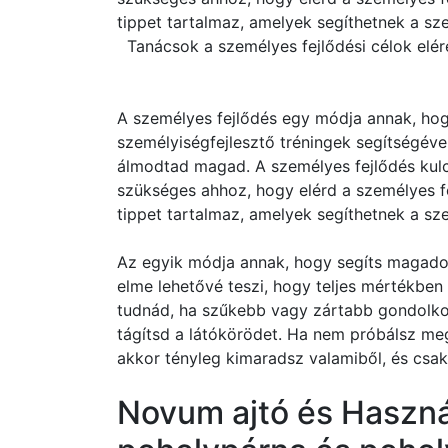
tippet tartalmaz, amelyek segíthetnek a sz
Tanácsok a személyes fejlődési célok elér
A személyes fejlődés egy módja annak, hog
személyiségfejlesztő tréningek segítségéve
álmodtad magad. A személyes fejlődés kul
szükséges ahhoz, hogy elérd a személyes fe
tippet tartalmaz, amelyek segíthetnek a sz
Az egyik módja annak, hogy segíts magadon
elme lehetővé teszi, hogy teljes mértékbe
tudnád, ha szűkebb vagy zártabb gondolkodá
tágítsd a látókörödet. Ha nem próbálsz meg
akkor tényleg kimaradsz valamiből, és csak
Novum ajtó és Használ