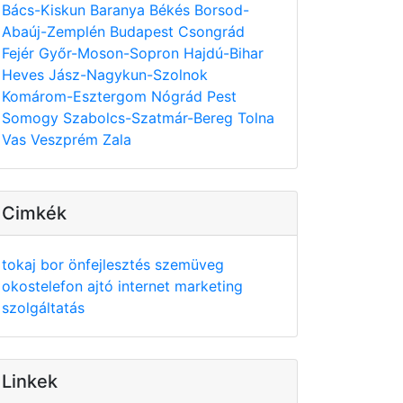
Bács-Kiskun
Baranya
Békés
Borsod-
Abaúj-Zemplén
Budapest
Csongrád
Fejér
Győr-Moson-Sopron
Hajdú-Bihar
Heves
Jász-Nagykun-Szolnok
Komárom-Esztergom
Nógrád
Pest
Somogy
Szabolcs-Szatmár-Bereg
Tolna
Vas
Veszprém
Zala
Cimkék
tokaj
bor
önfejlesztés
szemüveg
okostelefon
ajtó
internet
marketing
szolgáltatás
Linkek