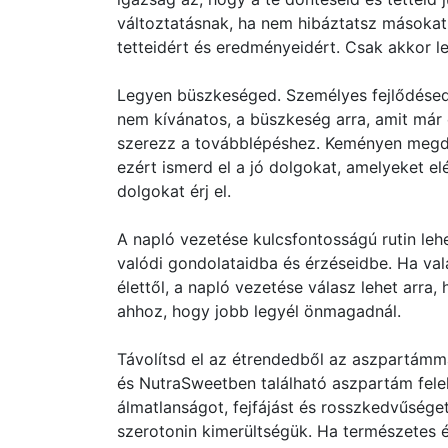
változtatásnak, ha nem hibáztatsz másokat,
tetteidért és eredményeidért. Csak akkor les
Legyen büszkeséged. Személyes fejlődésed
nem kívánatos, a büszkeség arra, amit már
szerezz a továbblépéshez. Keményen megdol
ezért ismerd el a jó dolgokat, amelyeket e
dolgokat érj el.
A napló vezetése kulcsfontosságú rutin lehe
valódi gondolataidba és érzéseidbe. Ha val
élettől, a napló vezetése válasz lehet arra
ahhoz, hogy jobb legyél önmagadnál.
Távolítsd el az étrendedből az aszpartámm
és NutraSweetben található aszpartám fele
álmatlanságot, fejfájást és rosszkedvűség
szerotonin kimerültségük. Ha természetes é