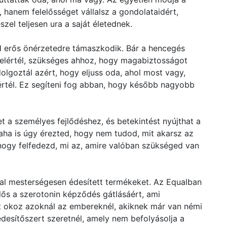
 hanem felelősséget vállalsz a gondolataidért,
zel teljesen ura a saját életednek.
 erős önérzetedre támaszkodik. Bár a hencegés
 elértél, szükséges ahhoz, hogy magabiztosságot
goztál azért, hogy eljuss oda, ahol most vagy,
lértél. Ez segíteni fog abban, hogy később nagyobb
t a személyes fejlődéshez, és betekintést nyújthat a
aha is úgy érezted, hogy nem tudod, mit akarsz az
, hogy felfedezd, mi az, amire valóban szükséged van
al mesterségesen édesített termékeket. Az Equalban
lős a szerotonin képződés gátlásáért, ami
et okoz azoknál az embereknél, akiknek már van némi
desítőszert szeretnél, amely nem befolyásolja a