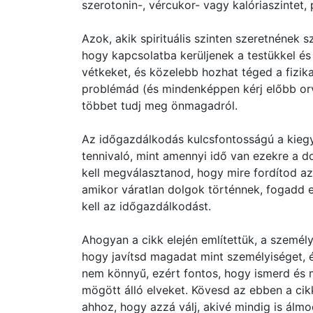
szerotonin-, vércukor- vagy kalóriaszintet, p
Azok, akik spirituális szinten szeretnének s
hogy kapcsolatba kerüljenek a testükkel és a
vétkeket, és közelebb hozhat téged a fizik
problémád (és mindenképpen kérj előbb orv
többet tudj meg önmagadról.
Az időgazdálkodás kulcsfontosságú a kiegy
tennivaló, mint amennyi idő van ezekre a d
kell megválasztanod, hogy mire fordítod az 
amikor váratlan dolgok történnek, fogadd e
kell az időgazdálkodást.
Ahogyan a cikk elején említettük, a személ
hogy javítsd magadat mint személyiséget, é
nem könnyű, ezért fontos, hogy ismerd és m
mögött álló elveket. Kövesd az ebben a cik
ahhoz, hogy azzá válj, akivé mindig is álmo