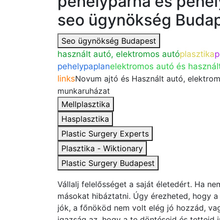
pehelypárna és pehel
seo ügynökség Buda
Seo ügynökség Budapest
használt autó, elektromos autó
plasztika
p
pehelypaplan
elektromos autó és használ
links
Novum ajtó és Használt autó, elektrom
munkaruházat
Mellplasztika
Hasplasztika
Plastic Surgery Experts
Plasztika - Wiktionary
Plastic Surgery Budapest
Vállalj felelősséget a saját életedért. Ha n
másokat hibáztatni. Úgy érezheted, hogy a 
jók, a főnököd nem volt elég jó hozzád, v
igazság az, hogy a te döntéseid és tetteid 