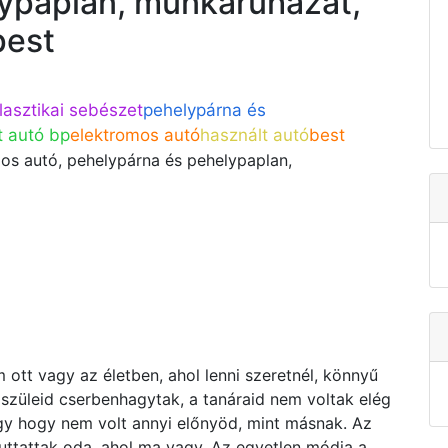
ypaplan, munkaruházat,
pest
lasztikai sebészet
pehelypárna és
t autó bp
elektromos autó
használt autó
best
os autó, pehelypárna és pehelypaplan,
em ott vagy az életben, ahol lenni szeretnél, könnyű
szüleid cserbenhagytak, a tanáraid nem voltak elég
agy hogy nem volt annyi előnyöd, mint másnak. Az
juttattak oda, ahol ma vagy. Az egyetlen módja a