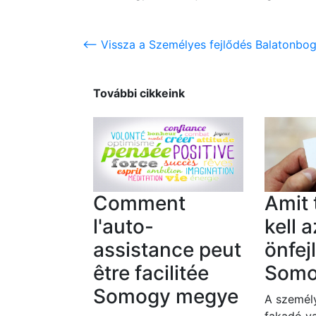
<-- Vissza a Személyes fejlődés Balatonbo
További cikkeink
Comment
Amit
l'auto-
kell a
assistance peut
önfej
être facilitée
Somo
Somogy megye
A személy