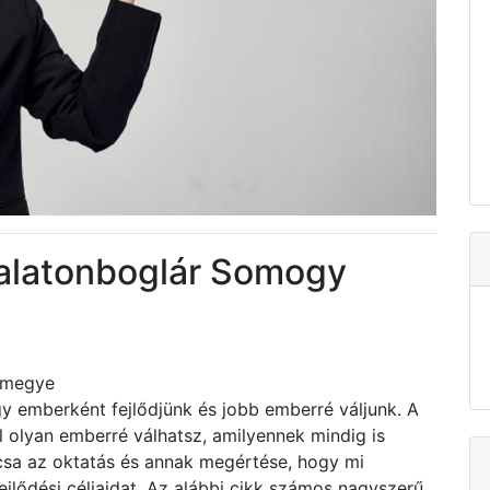
Balatonboglár Somogy
 megye
y emberként fejlődjünk és jobb emberré váljunk. A
l olyan emberré válhatsz, amilyennek mindig is
csa az oktatás és annak megértése, hogy mi
jlődési céljaidat. Az alábbi cikk számos nagyszerű