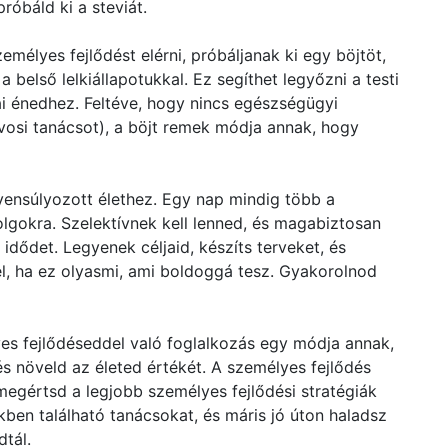
róbáld ki a steviát.
zemélyes fejlődést elérni, próbáljanak ki egy böjtöt,
 belső lelkiállapotukkal. Ez segíthet legyőzni a testi
ai énedhez. Feltéve, hogy nincs egészségügyi
osi tanácsot), a böjt remek módja annak, hogy
ensúlyozott élethez. Egy nap mindig több a
olgokra. Szelektívnek kell lenned, és magabiztosan
idődet. Legyenek céljaid, készíts terveket, és
l, ha ez olyasmi, ami boldoggá tesz. Gyakorolnod
yes fejlődéseddel való foglalkozás egy módja annak,
s növeld az életed értékét. A személyes fejlődés
egértsd a legjobb személyes fejlődési stratégiák
kben található tanácsokat, és máris jó úton haladsz
dtál.