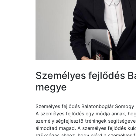
Személyes fejlődés 
megye
Személyes fejlődés Balatonboglár Somogy
A személyes fejlődés egy módja annak, hog
személyiségfejlesztő tréningek segítségéve
álmodtad magad. A személyes fejlődés kul
szükséges ahhoz, hogy elérd a személyes fe