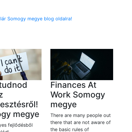
glár Somogy megye blog oldalra!
 tudnod
Finances At
z
Work Somogy
lesztésről!
megye
gy megye
There are many people out
there that are not aware of
es fejlődésből
the basic rules of