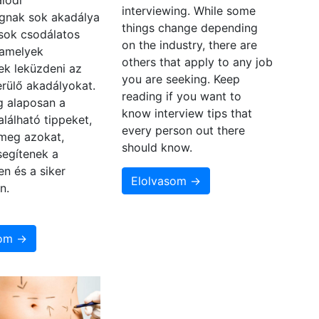
lódi
interviewing. While some
gnak sok akadálya
things change depending
 sok csodálatos
on the industry, there are
 amelyek
others that apply to any job
ek leküzdeni az
you are seeking. Keep
rülő akadályokat.
reading if you want to
 alaposan a
know interview tips that
alálható tippeket,
every person out there
 meg azokat,
should know.
segítenek a
en és a siker
Elolvasom →
n.
som →