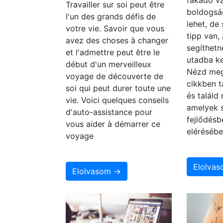
fakadó va
Travailler sur soi peut être
boldogsá
l'un des grands défis de
lehet, de
votre vie. Savoir que vous
tipp van,
avez des choses à changer
segíthetn
et l'admettre peut être le
utadba ke
début d'un merveilleux
Nézd meg
voyage de découverte de
cikkben t
soi qui peut durer toute une
és találd
vie. Voici quelques conseils
amelyek 
d'auto-assistance pour
fejlődésb
vous aider à démarrer ce
elérésébe
voyage
Elolva
Elolvasom →