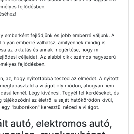
emélyes fejlődésben.
éséhez!
y emberként fejlődjünk és jobb emberré váljunk. A
l olyan emberré válhatsz, amilyennek mindig is
csa az oktatás és annak megértése, hogy mi
jlődési céljaidat. Az alábbi cikk számos nagyszerű
emélyes fejlődésben.
, az, hogy nyitottabbá teszed az elmédet. A nyitott
n megtapasztald a világot oly módon, ahogyan nem
sú lennél. Légy kíváncsi. Tegyél fel kérdéseket, és
 tájékozódni az életről a saját hatókörödön kívül,
 egy "buborékon" keresztül nézed a világot.
t autó, elektromos autó,