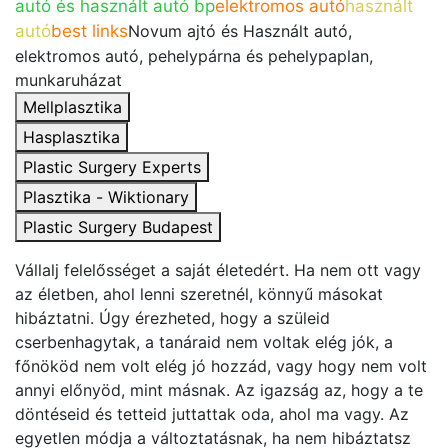
autó és használt autó bp
elektromos autó
használt
autó
best links
Novum ajtó és Használt autó,
elektromos autó, pehelypárna és pehelypaplan,
munkaruházat
Mellplasztika
Hasplasztika
Plastic Surgery Experts
Plasztika - Wiktionary
Plastic Surgery Budapest
Vállalj felelősséget a saját életedért. Ha nem ott vagy
az életben, ahol lenni szeretnél, könnyű másokat
hibáztatni. Úgy érezheted, hogy a szüleid
cserbenhagytak, a tanáraid nem voltak elég jók, a
főnököd nem volt elég jó hozzád, vagy hogy nem volt
annyi előnyöd, mint másnak. Az igazság az, hogy a te
döntéseid és tetteid juttattak oda, ahol ma vagy. Az
egyetlen módja a változtatásnak, ha nem hibáztatsz