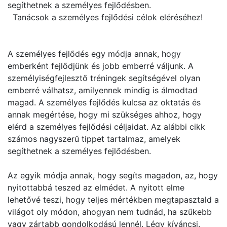
segíthetnek a személyes fejlődésben.
Tanácsok a személyes fejlődési célok eléréséhez!
A személyes fejlődés egy módja annak, hogy
emberként fejlődjünk és jobb emberré váljunk. A
személyiségfejlesztő tréningek segítségével olyan
emberré válhatsz, amilyennek mindig is álmodtad
magad. A személyes fejlődés kulcsa az oktatás és
annak megértése, hogy mi szükséges ahhoz, hogy
elérd a személyes fejlődési céljaidat. Az alábbi cikk
számos nagyszerű tippet tartalmaz, amelyek
segíthetnek a személyes fejlődésben.
Az egyik módja annak, hogy segíts magadon, az, hogy
nyitottabbá teszed az elmédet. A nyitott elme
lehetővé teszi, hogy teljes mértékben megtapasztald a
világot oly módon, ahogyan nem tudnád, ha szűkebb
vagy zártabb gondolkodású lennél. Légy kíváncsi.