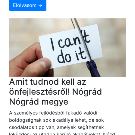
Elolvasom →
Amit tudnod kell az
önfejlesztésről! Nógrád
Nógrád megye
A személyes fejlődésből fakadó valódi
boldogságnak sok akadálya lehet, de sok
csodálatos tipp van, amelyek segíthetnek
leküzdeni az utadba kerülő akadályokat. Nézd