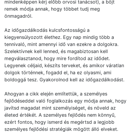
mindenképpen kérj előbb orvosi tanácsot), a böjt
remek módja annak, hogy többet tudj meg
önmagadról.
Az időgazdálkodás kulcsfontosságú a
kiegyensúlyozott élethez. Egy nap mindig több a
tennivaló, mint amennyi idő van ezekre a dolgokra.
Szelektívnek kell lenned, és magabiztosan kell
megválasztanod, hogy mire fordítod az idődet.
Legyenek céljaid, készíts terveket, és amikor váratlan
dolgok történnek, fogadd el, ha ez olyasmi, ami
boldoggá tesz. Gyakorolnod kell az időgazdálkodást.
Ahogyan a cikk elején említettük, a személyes
fejlődéseddel való foglalkozás egy módja annak, hogy
javítsd magadat mint személyiséget, és növeld az
életed értékét. A személyes fejlődés nem könnyű,
ezért fontos, hogy ismerd és megértsd a legjobb
személyes fejlődési stratégiák mögött álló elveket.