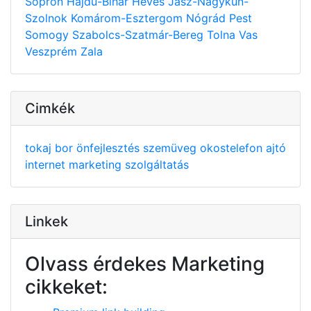
Sopron
Hajdú-Bihar
Heves
Jász-Nagykun-
Szolnok
Komárom-Esztergom
Nógrád
Pest
Somogy
Szabolcs-Szatmár-Bereg
Tolna
Vas
Veszprém
Zala
Cimkék
tokaj
bor
önfejlesztés
szemüveg
okostelefon
ajtó
internet
marketing
szolgáltatás
Linkek
Olvass érdekes Marketing
cikkeket: