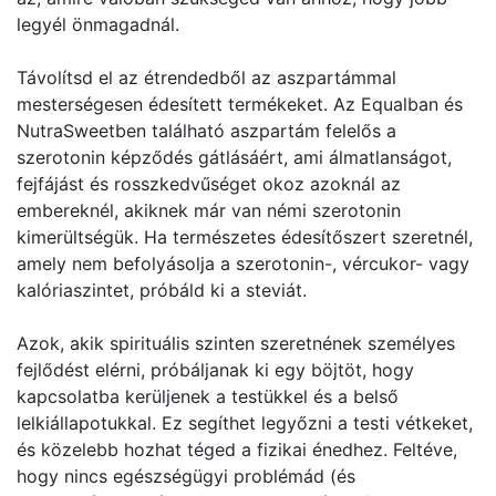
legyél önmagadnál.
Távolítsd el az étrendedből az aszpartámmal
mesterségesen édesített termékeket. Az Equalban és
NutraSweetben található aszpartám felelős a
szerotonin képződés gátlásáért, ami álmatlanságot,
fejfájást és rosszkedvűséget okoz azoknál az
embereknél, akiknek már van némi szerotonin
kimerültségük. Ha természetes édesítőszert szeretnél,
amely nem befolyásolja a szerotonin-, vércukor- vagy
kalóriaszintet, próbáld ki a steviát.
Azok, akik spirituális szinten szeretnének személyes
fejlődést elérni, próbáljanak ki egy böjtöt, hogy
kapcsolatba kerüljenek a testükkel és a belső
lelkiállapotukkal. Ez segíthet legyőzni a testi vétkeket,
és közelebb hozhat téged a fizikai énedhez. Feltéve,
hogy nincs egészségügyi problémád (és