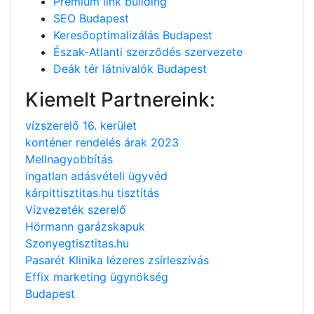
Premium link building
SEO Budapest
Keresőoptimalizálás Budapest
Észak-Atlanti szerződés szervezete
Deák tér látnivalók Budapest
Kiemelt Partnereink:
vízszerelő 16. kerület
konténer rendelés árak 2023
Mellnagyobbítás
ingatlan adásvételi ügyvéd
kárpittisztitas.hu tisztítás
Vízvezeték szerelő
Hörmann garázskapuk
Szonyegtisztitas.hu
Pasarét Klinika lézeres zsírleszívás
Effix marketing ügynökség
Budapest