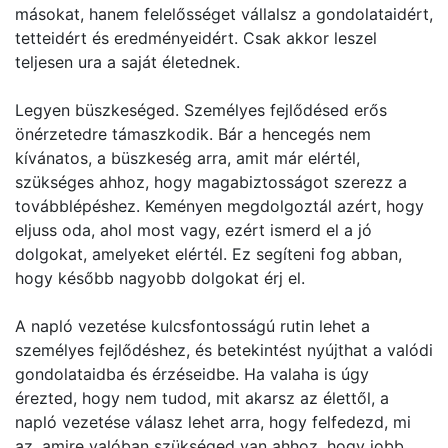
másokat, hanem felelősséget vállalsz a gondolataidért,
tetteidért és eredményeidért. Csak akkor leszel
teljesen ura a saját életednek.
Legyen büszkeséged. Személyes fejlődésed erős
önérzetedre támaszkodik. Bár a hencegés nem
kívánatos, a büszkeség arra, amit már elértél,
szükséges ahhoz, hogy magabiztosságot szerezz a
továbblépéshez. Keményen megdolgoztál azért, hogy
eljuss oda, ahol most vagy, ezért ismerd el a jó
dolgokat, amelyeket elértél. Ez segíteni fog abban,
hogy később nagyobb dolgokat érj el.
A napló vezetése kulcsfontosságú rutin lehet a
személyes fejlődéshez, és betekintést nyújthat a valódi
gondolataidba és érzéseidbe. Ha valaha is úgy
érezted, hogy nem tudod, mit akarsz az élettől, a
napló vezetése válasz lehet arra, hogy felfedezd, mi
az, amire valóban szükséged van ahhoz, hogy jobb