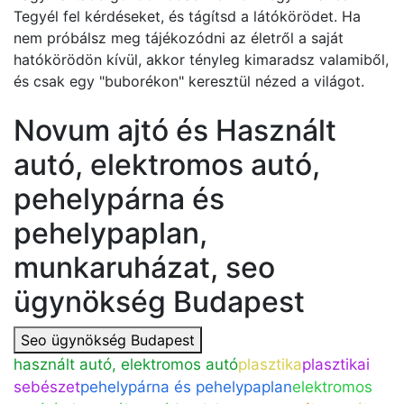
Tegyél fel kérdéseket, és tágítsd a látókörödet. Ha
nem próbálsz meg tájékozódni az életről a saját
hatókörödön kívül, akkor tényleg kimaradsz valamiből,
és csak egy "buborékon" keresztül nézed a világot.
Novum ajtó és Használt
autó, elektromos autó,
pehelypárna és
pehelypaplan,
munkaruházat, seo
ügynökség Budapest
Seo ügynökség Budapest
használt autó, elektromos autó
plasztika
plasztikai
sebészet
pehelypárna és pehelypaplan
elektromos