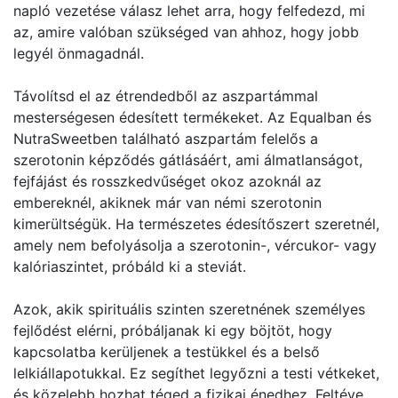
napló vezetése válasz lehet arra, hogy felfedezd, mi
az, amire valóban szükséged van ahhoz, hogy jobb
legyél önmagadnál.
Távolítsd el az étrendedből az aszpartámmal
mesterségesen édesített termékeket. Az Equalban és
NutraSweetben található aszpartám felelős a
szerotonin képződés gátlásáért, ami álmatlanságot,
fejfájást és rosszkedvűséget okoz azoknál az
embereknél, akiknek már van némi szerotonin
kimerültségük. Ha természetes édesítőszert szeretnél,
amely nem befolyásolja a szerotonin-, vércukor- vagy
kalóriaszintet, próbáld ki a steviát.
Azok, akik spirituális szinten szeretnének személyes
fejlődést elérni, próbáljanak ki egy böjtöt, hogy
kapcsolatba kerüljenek a testükkel és a belső
lelkiállapotukkal. Ez segíthet legyőzni a testi vétkeket,
és közelebb hozhat téged a fizikai énedhez. Feltéve,