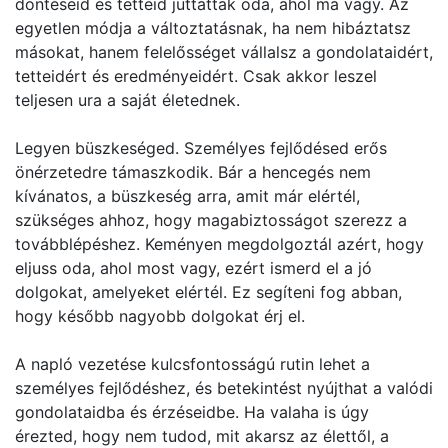
döntéseid és tetteid juttattak oda, ahol ma vagy. Az
egyetlen módja a változtatásnak, ha nem hibáztatsz
másokat, hanem felelősséget vállalsz a gondolataidért,
tetteidért és eredményeidért. Csak akkor leszel
teljesen ura a saját életednek.
Legyen büszkeséged. Személyes fejlődésed erős
önérzetedre támaszkodik. Bár a hencegés nem
kívánatos, a büszkeség arra, amit már elértél,
szükséges ahhoz, hogy magabiztosságot szerezz a
továbblépéshez. Keményen megdolgoztál azért, hogy
eljuss oda, ahol most vagy, ezért ismerd el a jó
dolgokat, amelyeket elértél. Ez segíteni fog abban,
hogy később nagyobb dolgokat érj el.
A napló vezetése kulcsfontosságú rutin lehet a
személyes fejlődéshez, és betekintést nyújthat a valódi
gondolataidba és érzéseidbe. Ha valaha is úgy
érezted, hogy nem tudod, mit akarsz az élettől, a