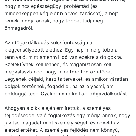
hogy nincs egészségügyi problémád (és
mindenképpen kérj előbb orvosi tanácsot), a böjt
remek módja annak, hogy többet tudj meg
önmagadról.
Az időgazdálkodás kulcsfontosságú a
kiegyensúlyozott élethez. Egy nap mindig több a
tennivaló, mint amennyi idő van ezekre a dolgokra.
Szelektívnek kell lenned, és magabiztosan kell
megválasztanod, hogy mire fordítod az idődet.
Legyenek céljaid, készíts terveket, és amikor váratlan
dolgok történnek, fogadd el, ha ez olyasmi, ami
boldoggá tesz. Gyakorolnod kell az időgazdálkodást.
Ahogyan a cikk elején említettük, a személyes
fejlődéseddel való foglalkozás egy módja annak, hogy
javítsd magadat mint személyiséget, és növeld az
életed értékét. A személyes fejlődés nem könnyű,