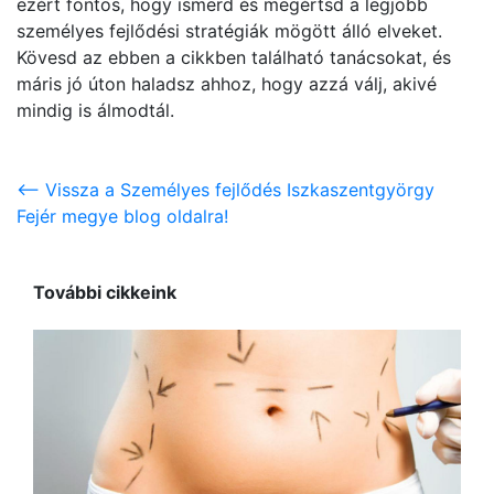
ezért fontos, hogy ismerd és megértsd a legjobb
személyes fejlődési stratégiák mögött álló elveket.
Kövesd az ebben a cikkben található tanácsokat, és
máris jó úton haladsz ahhoz, hogy azzá válj, akivé
mindig is álmodtál.
<-- Vissza a Személyes fejlődés Iszkaszentgyörgy
Fejér megye blog oldalra!
További cikkeink