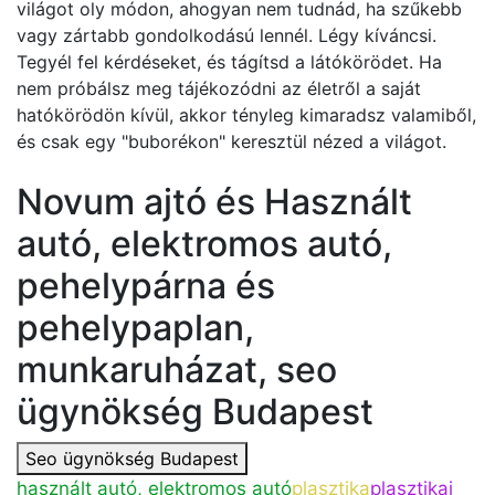
világot oly módon, ahogyan nem tudnád, ha szűkebb
vagy zártabb gondolkodású lennél. Légy kíváncsi.
Tegyél fel kérdéseket, és tágítsd a látókörödet. Ha
nem próbálsz meg tájékozódni az életről a saját
hatókörödön kívül, akkor tényleg kimaradsz valamiből,
és csak egy "buborékon" keresztül nézed a világot.
Novum ajtó és Használt
autó, elektromos autó,
pehelypárna és
pehelypaplan,
munkaruházat, seo
ügynökség Budapest
Seo ügynökség Budapest
használt autó, elektromos autó
plasztika
plasztikai