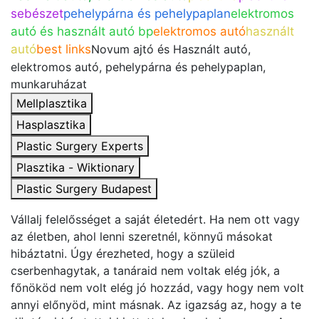
sebészet
pehelypárna és pehelypaplan
elektromos
autó és használt autó bp
elektromos autó
használt
autó
best links
Novum ajtó és Használt autó,
elektromos autó, pehelypárna és pehelypaplan,
munkaruházat
Mellplasztika
Hasplasztika
Plastic Surgery Experts
Plasztika - Wiktionary
Plastic Surgery Budapest
Vállalj felelősséget a saját életedért. Ha nem ott vagy
az életben, ahol lenni szeretnél, könnyű másokat
hibáztatni. Úgy érezheted, hogy a szüleid
cserbenhagytak, a tanáraid nem voltak elég jók, a
főnököd nem volt elég jó hozzád, vagy hogy nem volt
annyi előnyöd, mint másnak. Az igazság az, hogy a te