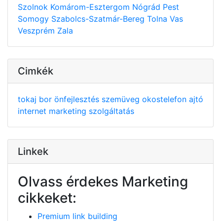
Szolnok
Komárom-Esztergom
Nógrád
Pest
Somogy
Szabolcs-Szatmár-Bereg
Tolna
Vas
Veszprém
Zala
Cimkék
tokaj
bor
önfejlesztés
szemüveg
okostelefon
ajtó
internet
marketing
szolgáltatás
Linkek
Olvass érdekes Marketing
cikkeket:
Premium link building