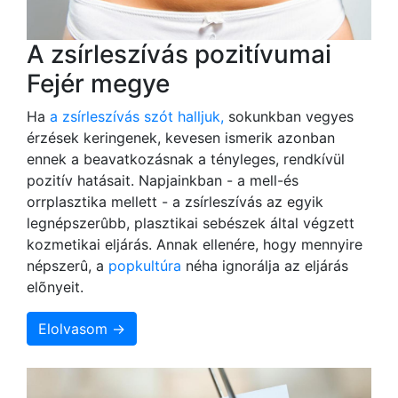
A zsírleszívás pozitívumai
Fejér megye
Ha
a zsírleszívás szót halljuk,
sokunkban vegyes
érzések keringenek, kevesen ismerik azonban
ennek a beavatkozásnak a tényleges, rendkívül
pozitív hatásait. Napjainkban - a mell-és
orrplasztika mellett - a zsírleszívás az egyik
legnépszerûbb, plasztikai sebészek által végzett
kozmetikai eljárás. Annak ellenére, hogy mennyire
népszerû, a
popkultúra
néha ignorálja az eljárás
elõnyeit.
Elolvasom →