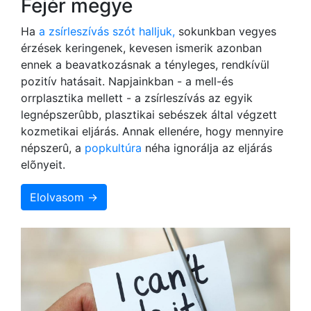
Fejér megye
Ha
a zsírleszívás szót halljuk,
sokunkban vegyes
érzések keringenek, kevesen ismerik azonban
ennek a beavatkozásnak a tényleges, rendkívül
pozitív hatásait. Napjainkban - a mell-és
orrplasztika mellett - a zsírleszívás az egyik
legnépszerûbb, plasztikai sebészek által végzett
kozmetikai eljárás. Annak ellenére, hogy mennyire
népszerû, a
popkultúra
néha ignorálja az eljárás
elõnyeit.
Elolvasom →