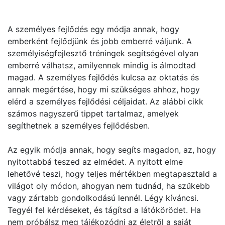
A személyes fejlődés egy módja annak, hogy
emberként fejlődjünk és jobb emberré váljunk. A
személyiségfejlesztő tréningek segítségével olyan
emberré válhatsz, amilyennek mindig is álmodtad
magad. A személyes fejlődés kulcsa az oktatás és
annak megértése, hogy mi szükséges ahhoz, hogy
elérd a személyes fejlődési céljaidat. Az alábbi cikk
számos nagyszerű tippet tartalmaz, amelyek
segíthetnek a személyes fejlődésben.
Az egyik módja annak, hogy segíts magadon, az, hogy
nyitottabbá teszed az elmédet. A nyitott elme
lehetővé teszi, hogy teljes mértékben megtapasztald a
világot oly módon, ahogyan nem tudnád, ha szűkebb
vagy zártabb gondolkodású lennél. Légy kíváncsi.
Tegyél fel kérdéseket, és tágítsd a látókörödet. Ha
nem próbálsz meg tájékozódni az életről a saját