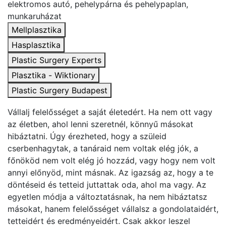
elektromos autó, pehelypárna és pehelypaplan,
munkaruházat
Mellplasztika
Hasplasztika
Plastic Surgery Experts
Plasztika - Wiktionary
Plastic Surgery Budapest
Vállalj felelősséget a saját életedért. Ha nem ott vagy
az életben, ahol lenni szeretnél, könnyű másokat
hibáztatni. Úgy érezheted, hogy a szüleid
cserbenhagytak, a tanáraid nem voltak elég jók, a
főnököd nem volt elég jó hozzád, vagy hogy nem volt
annyi előnyöd, mint másnak. Az igazság az, hogy a te
döntéseid és tetteid juttattak oda, ahol ma vagy. Az
egyetlen módja a változtatásnak, ha nem hibáztatsz
másokat, hanem felelősséget vállalsz a gondolataidért,
tetteidért és eredményeidért. Csak akkor leszel