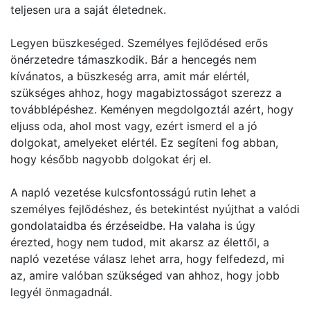
teljesen ura a saját életednek.
Legyen büszkeséged. Személyes fejlődésed erős
önérzetedre támaszkodik. Bár a hencegés nem
kívánatos, a büszkeség arra, amit már elértél,
szükséges ahhoz, hogy magabiztosságot szerezz a
továbblépéshez. Keményen megdolgoztál azért, hogy
eljuss oda, ahol most vagy, ezért ismerd el a jó
dolgokat, amelyeket elértél. Ez segíteni fog abban,
hogy később nagyobb dolgokat érj el.
A napló vezetése kulcsfontosságú rutin lehet a
személyes fejlődéshez, és betekintést nyújthat a valódi
gondolataidba és érzéseidbe. Ha valaha is úgy
érezted, hogy nem tudod, mit akarsz az élettől, a
napló vezetése válasz lehet arra, hogy felfedezd, mi
az, amire valóban szükséged van ahhoz, hogy jobb
legyél önmagadnál.