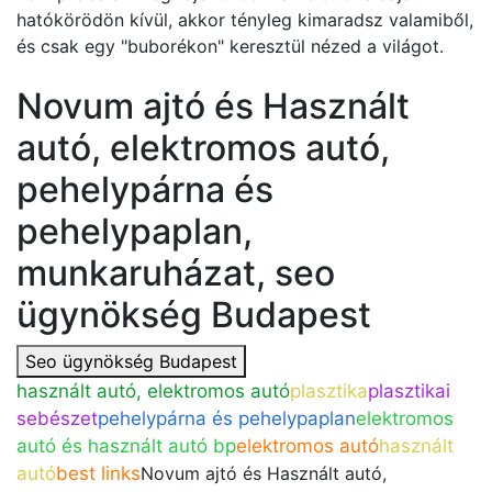
hatókörödön kívül, akkor tényleg kimaradsz valamiből,
és csak egy "buborékon" keresztül nézed a világot.
Novum ajtó és Használt
autó, elektromos autó,
pehelypárna és
pehelypaplan,
munkaruházat, seo
ügynökség Budapest
Seo ügynökség Budapest
használt autó, elektromos autó
plasztika
plasztikai
sebészet
pehelypárna és pehelypaplan
elektromos
autó és használt autó bp
elektromos autó
használt
autó
best links
Novum ajtó és Használt autó,