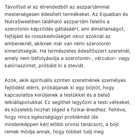
Távolítsd el az étrendedből az aszpartámmal
mesterségesen édesített termékeket. Az Equalban és
NutraSweetben található aszpartám felelős a
szerotonin képződés gátlásáért, ami álmatlanságot,
fejfájást és rosszkedvűséget okoz azoknál az
embereknél, akiknek már van némi szerotonin
kimerültségük. Ha természetes édesítőszert szeretnél,
amely nem befolyásolja a szerotonin-, vércukor- vagy
kalóriaszintet, próbáld ki a steviát.
Azok, akik spirituális szinten szeretnének személyes
fejlődést elérni, próbáljanak ki egy böjtöt, hogy
kapcsolatba kerüljenek a testükkel és a belső
lelkiállapotukkal. Ez segíthet legyőzni a testi vétkeket,
és közelebb hozhat téged a fizikai énedhez. Feltéve,
hogy nincs egészségügyi problémád (és
mindenképpen kérj előbb orvosi tanácsot), a böjt
remek módja annak, hogy többet tudj meg