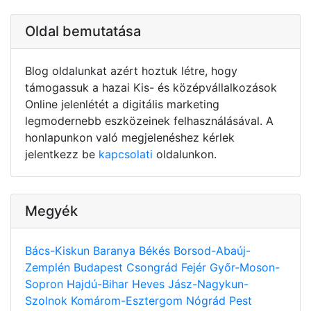
Oldal bemutatása
Blog oldalunkat azért hoztuk létre, hogy
támogassuk a hazai Kis- és középvállalkozások
Online jelenlétét a digitális marketing
legmodernebb eszközeinek felhasználásával. A
honlapunkon való megjelenéshez kérlek
jelentkezz be
kapcsolati
oldalunkon.
Megyék
Bács-Kiskun
Baranya
Békés
Borsod-Abaúj-
Zemplén
Budapest
Csongrád
Fejér
Győr-Moson-
Sopron
Hajdú-Bihar
Heves
Jász-Nagykun-
Szolnok
Komárom-Esztergom
Nógrád
Pest