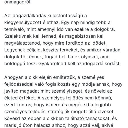
önmagadról.
Az időgazdálkodás kulcsfontosságú a
kiegyensúlyozott élethez. Egy nap mindig több a
tennivaló, mint amennyi idő van ezekre a dolgokra.
Szelektívnek kell lenned, és magabiztosan kell
megválasztanod, hogy mire fordítod az idődet.
Legyenek céljaid, készíts terveket, és amikor váratlan
dolgok történnek, fogadd el, ha ez olyasmi, ami
boldoggá tesz. Gyakorolnod kell az időgazdálkodást.
Ahogyan a cikk elején említettük, a személyes
fejlődéseddel való foglalkozás egy módja annak, hogy
javítsd magadat mint személyiséget, és növeld az
életed értékét. A személyes fejlődés nem könnyű,
ezért fontos, hogy ismerd és megértsd a legjobb
személyes fejlődési stratégiák mögött álló elveket.
Kövesd az ebben a cikkben található tanácsokat, és
máris jó úton haladsz ahhoz, hogy azzá válj, akivé