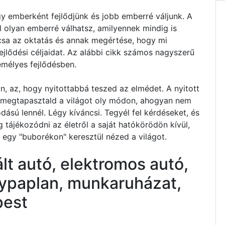
y emberként fejlődjünk és jobb emberré váljunk. A
l olyan emberré válhatsz, amilyennek mindig is
csa az oktatás és annak megértése, hogy mi
jlődési céljaidat. Az alábbi cikk számos nagyszerű
emélyes fejlődésben.
, az, hogy nyitottabbá teszed az elmédet. A nyitott
n megtapasztald a világot oly módon, ahogyan nem
sú lennél. Légy kíváncsi. Tegyél fel kérdéseket, és
 tájékozódni az életről a saját hatókörödön kívül,
 egy "buborékon" keresztül nézed a világot.
t autó, elektromos autó,
ypaplan, munkaruházat,
pest