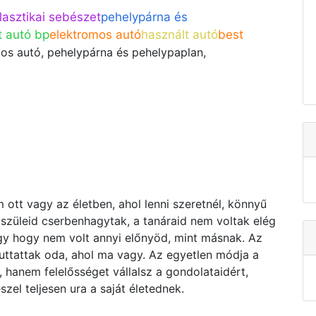
lasztikai sebészet
pehelypárna és
t autó bp
elektromos autó
használt autó
best
os autó, pehelypárna és pehelypaplan,
em ott vagy az életben, ahol lenni szeretnél, könnyű
szüleid cserbenhagytak, a tanáraid nem voltak elég
agy hogy nem volt annyi előnyöd, mint másnak. Az
juttattak oda, ahol ma vagy. Az egyetlen módja a
 hanem felelősséget vállalsz a gondolataidért,
zel teljesen ura a saját életednek.