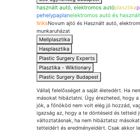
használt autó, elektromos autó
plasztika
p
pehelypaplan
elektromos autó és használ
links
Novum ajtó és Használt autó, elektrom
munkaruházat
Mellplasztika
Hasplasztika
Plastic Surgery Experts
Plasztika - Wiktionary
Plastic Surgery Budapest
Vállalj felelősséget a saját életedért. Ha n
másokat hibáztatni. Úgy érezheted, hogy a 
jók, a főnököd nem volt elég jó hozzád, v
igazság az, hogy a te döntéseid és tetteid 
változtatásnak, ha nem hibáztatsz másokat,
tetteidért és eredményeidért. Csak akkor les