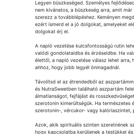
Legyen büszkeséged. Személyes fejlődésed
nem kívánatos, a büszkeség arra, amit már
szerezz a továbblépéshez. Keményen megdol
ezért ismerd el a jó dolgokat, amelyeket e
dolgokat érj el.
A napló vezetése kulcsfontosságú rutin lehe
valódi gondolataidba és érzéseidbe. Ha val
élettől, a napló vezetése válasz lehet arra
ahhoz, hogy jobb legyél önmagadnál.
Távolítsd el az étrendedből az aszpartámm
és NutraSweetben található aszpartám fele
álmatlanságot, fejfájást és rosszkedvűség
szerotonin kimerültségük. Ha természetes é
szerotonin-, vércukor- vagy kalóriaszintet, p
Azok, akik spirituális szinten szeretnének s
hogy kapcsolatba kerüljenek a testükkel és a