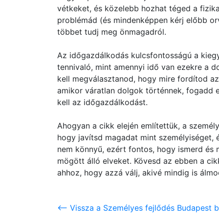
vétkeket, és közelebb hozhat téged a fizik
problémád (és mindenképpen kérj előbb orv
többet tudj meg önmagadról.
Az időgazdálkodás kulcsfontosságú a kiegy
tennivaló, mint amennyi idő van ezekre a d
kell megválasztanod, hogy mire fordítod az 
amikor váratlan dolgok történnek, fogadd e
kell az időgazdálkodást.
Ahogyan a cikk elején említettük, a személ
hogy javítsd magadat mint személyiséget, é
nem könnyű, ezért fontos, hogy ismerd és m
mögött álló elveket. Kövesd az ebben a cik
ahhoz, hogy azzá válj, akivé mindig is álmo
<-- Vissza a Személyes fejlődés Budapest b