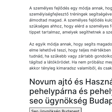
A személyes fejlődés egy módja annak, hog
személyiségfejlesztő tréningek segítségéve
álmodtad magad. A személyes fejlődés kul
szükséges ahhoz, hogy elérd a személyes fe
tippet tartalmaz, amelyek segíthetnek a sz
Az egyik módja annak, hogy segíts magadon
elme lehetővé teszi, hogy teljes mértékbe
tudnád, ha szűkebb vagy zártabb gondolkodá
tágítsd a látókörödet. Ha nem próbálsz meg
akkor tényleg kimaradsz valamiből, és csak
Novum ajtó és Használ
pehelypárna és pehel
seo ügynökség Buda
Seo ügynökség Budapest