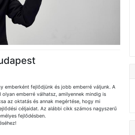
Budapest
y emberként fejlődjünk és jobb emberré váljunk. A
l olyan emberré válhatsz, amilyennek mindig is
csa az oktatás és annak megértése, hogy mi
jlődési céljaidat. Az alábbi cikk számos nagyszerű
emélyes fejlődésben.
éséhez!