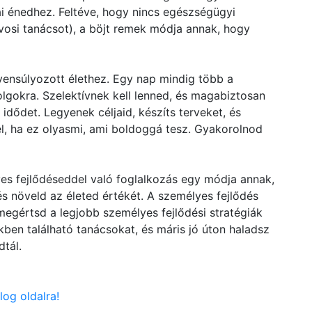
ai énedhez. Feltéve, hogy nincs egészségügyi
osi tanácsot), a böjt remek módja annak, hogy
ensúlyozott élethez. Egy nap mindig több a
olgokra. Szelektívnek kell lenned, és magabiztosan
idődet. Legyenek céljaid, készíts terveket, és
l, ha ez olyasmi, ami boldoggá tesz. Gyakorolnod
yes fejlődéseddel való foglalkozás egy módja annak,
s növeld az életed értékét. A személyes fejlődés
egértsd a legjobb személyes fejlődési stratégiák
kben található tanácsokat, és máris jó úton haladsz
dtál.
log oldalra!