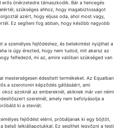
 erős önérzetedre támaszkodik. Bár a hencegés
 elértél, szükséges ahhoz, hogy magabiztosságot
goztál azért, hogy eljuss oda, ahol most vagy,
lértél. Ez segíteni fog abban, hogy később nagyobb
t a személyes fejlődéshez, és betekintést nyújthat a
aha is úgy érezted, hogy nem tudod, mit akarsz az
, hogy felfedezd, mi az, amire valóban szükséged van
al mesterségesen édesített termékeket. Az Equalban
lős a szerotonin képződés gátlásáért, ami
et okoz azoknál az embereknél, akiknek már van némi
desítőszert szeretnél, amely nem befolyásolja a
róbáld ki a steviát.
zemélyes fejlődést elérni, próbáljanak ki egy böjtöt,
 belső lelkiállapotukkal. Ez segíthet legyőzni a testi