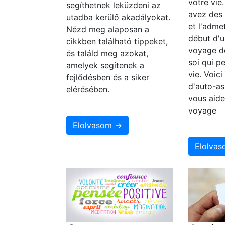
votre vie
segíthetnek leküzdeni az
avez des
utadba kerülő akadályokat.
et l'adme
Nézd meg alaposan a
début d'u
cikkben található tippeket,
voyage d
és találd meg azokat,
soi qui p
amelyek segítenek a
vie. Voic
fejlődésben és a siker
d'auto-as
elérésében.
vous aide
voyage
Elolvasom →
Elolva