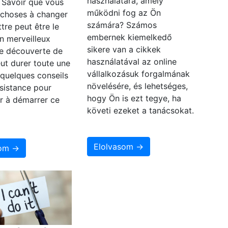
használatára, amely
. Savoir que vous
működni fog az Ön
 choses à changer
számára? Számos
ttre peut être le
embernek kiemelkedő
n merveilleux
sikere van a cikkek
e découverte de
használatával az online
eut durer toute une
vállalkozásuk forgalmának
i quelques conseils
növelésére, és lehetséges,
sistance pour
hogy Ön is ezt tegye, ha
r à démarrer ce
követi ezeket a tanácsokat.
Elolvasom →
som →