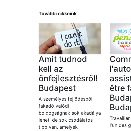
További cikkeink
Amit tudnod
Com
kell az
l'aut
önfejlesztésről!
assis
Budapest
être f
Buda
A személyes fejlődésből
Buda
fakadó valódi
boldogságnak sok akadálya
Travailler
lehet, de sok csodálatos
l'un des 
tipp van, amelyek