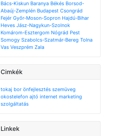
Bács-Kiskun
Baranya
Békés
Borsod-
Abaúj-Zemplén
Budapest
Csongrád
Fejér
Győr-Moson-Sopron
Hajdú-Bihar
Heves
Jász-Nagykun-Szolnok
Komárom-Esztergom
Nógrád
Pest
Somogy
Szabolcs-Szatmár-Bereg
Tolna
Vas
Veszprém
Zala
Cimkék
tokaj
bor
önfejlesztés
szemüveg
okostelefon
ajtó
internet
marketing
szolgáltatás
Linkek