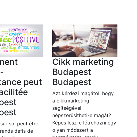
ment
Cikk marketing
o-
Budapest
tance peut
Budapest
acilitée
Azt kérdezi magától, hogy
pest
a cikkmarketing
segítségével
pest
népszerűsítheti-e magát?
Képes lesz-e létrehozni egy
 sur soi peut être
olyan módszert a
grands défis de