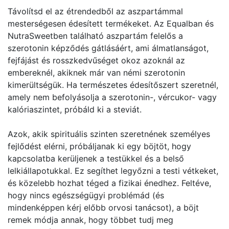
Távolítsd el az étrendedből az aszpartámmal
mesterségesen édesített termékeket. Az Equalban és
NutraSweetben található aszpartám felelős a
szerotonin képződés gátlásáért, ami álmatlanságot,
fejfájást és rosszkedvűséget okoz azoknál az
embereknél, akiknek már van némi szerotonin
kimerültségük. Ha természetes édesítőszert szeretnél,
amely nem befolyásolja a szerotonin-, vércukor- vagy
kalóriaszintet, próbáld ki a steviát.
Azok, akik spirituális szinten szeretnének személyes
fejlődést elérni, próbáljanak ki egy böjtöt, hogy
kapcsolatba kerüljenek a testükkel és a belső
lelkiállapotukkal. Ez segíthet legyőzni a testi vétkeket,
és közelebb hozhat téged a fizikai énedhez. Feltéve,
hogy nincs egészségügyi problémád (és
mindenképpen kérj előbb orvosi tanácsot), a böjt
remek módja annak, hogy többet tudj meg