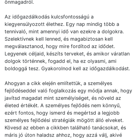
önmagadról.
Az időgazdálkodás kulcsfontosságú a
kiegyensúlyozott élethez. Egy nap mindig több a
tennivaló, mint amennyi idő van ezekre a dolgokra.
Szelektívnek kell lenned, és magabiztosan kell
megválasztanod, hogy mire fordítod az idődet.
Legyenek céljaid, készíts terveket, és amikor váratlan
dolgok történnek, fogadd el, ha ez olyasmi, ami
boldoggá tesz. Gyakorolnod kell az időgazdálkodást.
Ahogyan a cikk elején említettük, a személyes
fejlődéseddel való foglalkozás egy módja annak, hogy
javítsd magadat mint személyiséget, és növeld az
életed értékét. A személyes fejlődés nem könnyű,
ezért fontos, hogy ismerd és megértsd a legjobb
személyes fejlődési stratégiák mögött álló elveket.
Kövesd az ebben a cikkben található tanácsokat, és
máris jó úton haladsz ahhoz, hogy azzá válj, akivé