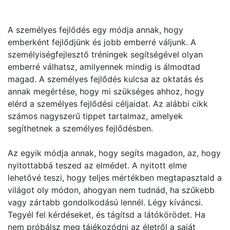
A személyes fejlődés egy módja annak, hogy
emberként fejlődjünk és jobb emberré váljunk. A
személyiségfejlesztő tréningek segítségével olyan
emberré válhatsz, amilyennek mindig is álmodtad
magad. A személyes fejlődés kulcsa az oktatás és
annak megértése, hogy mi szükséges ahhoz, hogy
elérd a személyes fejlődési céljaidat. Az alábbi cikk
számos nagyszerű tippet tartalmaz, amelyek
segíthetnek a személyes fejlődésben.
Az egyik módja annak, hogy segíts magadon, az, hogy
nyitottabbá teszed az elmédet. A nyitott elme
lehetővé teszi, hogy teljes mértékben megtapasztald a
világot oly módon, ahogyan nem tudnád, ha szűkebb
vagy zártabb gondolkodású lennél. Légy kíváncsi.
Tegyél fel kérdéseket, és tágítsd a látókörödet. Ha
nem próbálsz meg tájékozódni az életről a saját