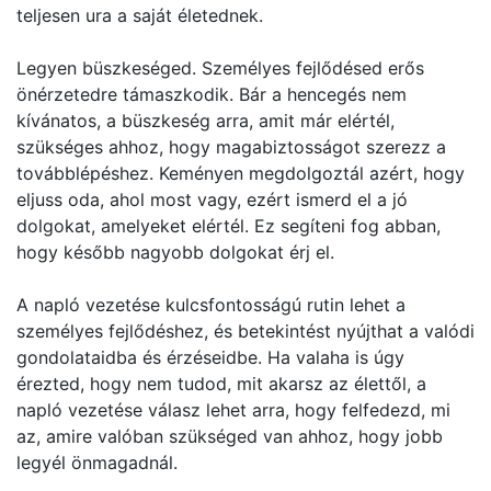
teljesen ura a saját életednek.
Legyen büszkeséged. Személyes fejlődésed erős
önérzetedre támaszkodik. Bár a hencegés nem
kívánatos, a büszkeség arra, amit már elértél,
szükséges ahhoz, hogy magabiztosságot szerezz a
továbblépéshez. Keményen megdolgoztál azért, hogy
eljuss oda, ahol most vagy, ezért ismerd el a jó
dolgokat, amelyeket elértél. Ez segíteni fog abban,
hogy később nagyobb dolgokat érj el.
A napló vezetése kulcsfontosságú rutin lehet a
személyes fejlődéshez, és betekintést nyújthat a valódi
gondolataidba és érzéseidbe. Ha valaha is úgy
érezted, hogy nem tudod, mit akarsz az élettől, a
napló vezetése válasz lehet arra, hogy felfedezd, mi
az, amire valóban szükséged van ahhoz, hogy jobb
legyél önmagadnál.