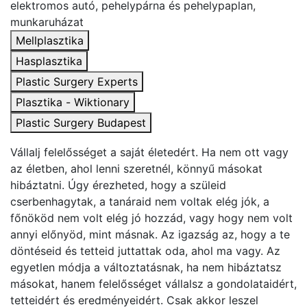
elektromos autó, pehelypárna és pehelypaplan,
munkaruházat
Mellplasztika
Hasplasztika
Plastic Surgery Experts
Plasztika - Wiktionary
Plastic Surgery Budapest
Vállalj felelősséget a saját életedért. Ha nem ott vagy
az életben, ahol lenni szeretnél, könnyű másokat
hibáztatni. Úgy érezheted, hogy a szüleid
cserbenhagytak, a tanáraid nem voltak elég jók, a
főnököd nem volt elég jó hozzád, vagy hogy nem volt
annyi előnyöd, mint másnak. Az igazság az, hogy a te
döntéseid és tetteid juttattak oda, ahol ma vagy. Az
egyetlen módja a változtatásnak, ha nem hibáztatsz
másokat, hanem felelősséget vállalsz a gondolataidért,
tetteidért és eredményeidért. Csak akkor leszel