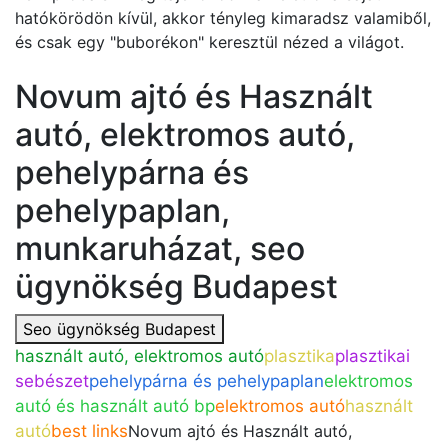
hatókörödön kívül, akkor tényleg kimaradsz valamiből,
és csak egy "buborékon" keresztül nézed a világot.
Novum ajtó és Használt
autó, elektromos autó,
pehelypárna és
pehelypaplan,
munkaruházat, seo
ügynökség Budapest
Seo ügynökség Budapest
használt autó, elektromos autó
plasztika
plasztikai
sebészet
pehelypárna és pehelypaplan
elektromos
autó és használt autó bp
elektromos autó
használt
autó
best links
Novum ajtó és Használt autó,