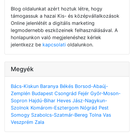
Blog oldalunkat azért hoztuk létre, hogy
támogassuk a hazai Kis- és középvállalkozások
Online jelenlétét a digitális marketing
legmodernebb eszközeinek felhasználásával. A
honlapunkon való megjelenéshez kérlek
jelentkezz be
kapcsolati
oldalunkon.
Megyék
Bács-Kiskun
Baranya
Békés
Borsod-Abaúj-
Zemplén
Budapest
Csongrád
Fejér
Győr-Moson-
Sopron
Hajdú-Bihar
Heves
Jász-Nagykun-
Szolnok
Komárom-Esztergom
Nógrád
Pest
Somogy
Szabolcs-Szatmár-Bereg
Tolna
Vas
Veszprém
Zala