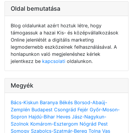
Oldal bemutatása
Blog oldalunkat azért hoztuk létre, hogy
támogassuk a hazai Kis- és középvállalkozások
Online jelenlétét a digitális marketing
legmodernebb eszközeinek felhasználásával. A
honlapunkon való megjelenéshez kérlek
jelentkezz be
kapcsolati
oldalunkon.
Megyék
Bács-Kiskun
Baranya
Békés
Borsod-Abaúj-
Zemplén
Budapest
Csongrád
Fejér
Győr-Moson-
Sopron
Hajdú-Bihar
Heves
Jász-Nagykun-
Szolnok
Komárom-Esztergom
Nógrád
Pest
Somogy
Szabolcs-Szatmár-Bereg
Tolna
Vas