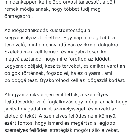
mindenképpen kérj előbb orvosi tanácsot), a böjt
remek módja annak, hogy többet tudj meg
önmagadról.
Az időgazdálkodás kulcsfontosságú a
kiegyensúlyozott élethez. Egy nap mindig több a
tennivaló, mint amennyi idő van ezekre a dolgokra.
Szelektívnek kell lenned, és magabiztosan kell
megválasztanod, hogy mire fordítod az idődet.
Legyenek céljaid, készíts terveket, és amikor váratlan
dolgok történnek, fogadd el, ha ez olyasmi, ami
boldoggá tesz. Gyakorolnod kell az időgazdálkodást.
Ahogyan a cikk elején említettük, a személyes
fejlődéseddel való foglalkozás egy módja annak, hogy
javítsd magadat mint személyiséget, és növeld az
életed értékét. A személyes fejlődés nem könnyű,
ezért fontos, hogy ismerd és megértsd a legjobb
személyes fejlődési stratégiák mögött álló elveket.