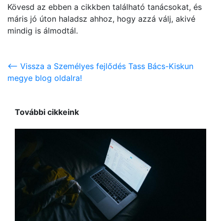
Kövesd az ebben a cikkben található tanácsokat, és
máris jó úton haladsz ahhoz, hogy azzá válj, akivé
mindig is álmodtál.
<-- Vissza a Személyes fejlődés Tass Bács-Kiskun
megye blog oldalra!
További cikkeink