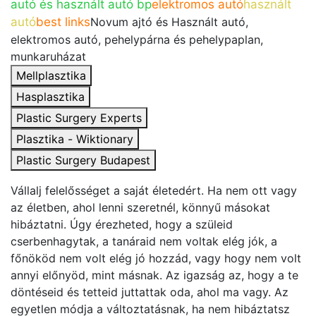
autó és használt autó bp
elektromos autó
használt
autó
best links
Novum ajtó és Használt autó,
elektromos autó, pehelypárna és pehelypaplan,
munkaruházat
Mellplasztika
Hasplasztika
Plastic Surgery Experts
Plasztika - Wiktionary
Plastic Surgery Budapest
Vállalj felelősséget a saját életedért. Ha nem ott vagy
az életben, ahol lenni szeretnél, könnyű másokat
hibáztatni. Úgy érezheted, hogy a szüleid
cserbenhagytak, a tanáraid nem voltak elég jók, a
főnököd nem volt elég jó hozzád, vagy hogy nem volt
annyi előnyöd, mint másnak. Az igazság az, hogy a te
döntéseid és tetteid juttattak oda, ahol ma vagy. Az
egyetlen módja a változtatásnak, ha nem hibáztatsz