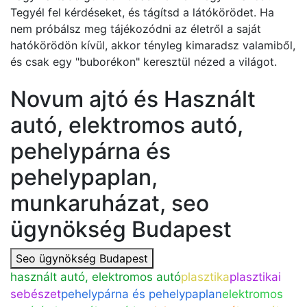
Tegyél fel kérdéseket, és tágítsd a látókörödet. Ha
nem próbálsz meg tájékozódni az életről a saját
hatókörödön kívül, akkor tényleg kimaradsz valamiből,
és csak egy "buborékon" keresztül nézed a világot.
Novum ajtó és Használt
autó, elektromos autó,
pehelypárna és
pehelypaplan,
munkaruházat, seo
ügynökség Budapest
Seo ügynökség Budapest
használt autó, elektromos autó
plasztika
plasztikai
sebészet
pehelypárna és pehelypaplan
elektromos