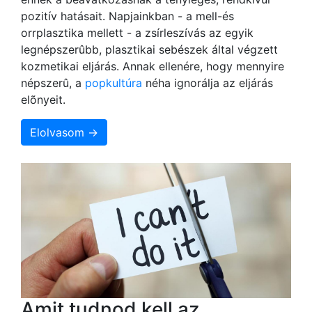
pozitív hatásait. Napjainkban - a mell-és
orrplasztika mellett - a zsírleszívás az egyik
legnépszerûbb, plasztikai sebészek által végzett
kozmetikai eljárás. Annak ellenére, hogy mennyire
népszerû, a
popkultúra
néha ignorálja az eljárás
elõnyeit.
Elolvasom →
Amit tudnod kell az