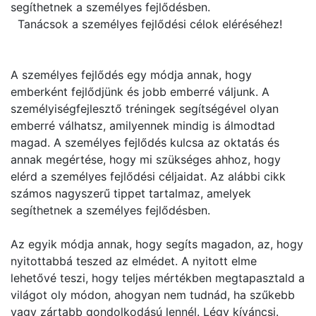
segíthetnek a személyes fejlődésben.
Tanácsok a személyes fejlődési célok eléréséhez!
A személyes fejlődés egy módja annak, hogy
emberként fejlődjünk és jobb emberré váljunk. A
személyiségfejlesztő tréningek segítségével olyan
emberré válhatsz, amilyennek mindig is álmodtad
magad. A személyes fejlődés kulcsa az oktatás és
annak megértése, hogy mi szükséges ahhoz, hogy
elérd a személyes fejlődési céljaidat. Az alábbi cikk
számos nagyszerű tippet tartalmaz, amelyek
segíthetnek a személyes fejlődésben.
Az egyik módja annak, hogy segíts magadon, az, hogy
nyitottabbá teszed az elmédet. A nyitott elme
lehetővé teszi, hogy teljes mértékben megtapasztald a
világot oly módon, ahogyan nem tudnád, ha szűkebb
vagy zártabb gondolkodású lennél. Légy kíváncsi.