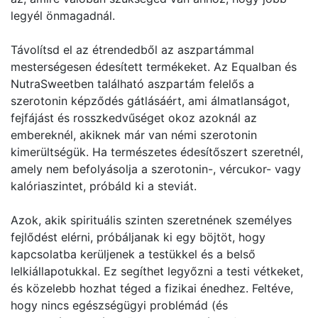
legyél önmagadnál.
Távolítsd el az étrendedből az aszpartámmal
mesterségesen édesített termékeket. Az Equalban és
NutraSweetben található aszpartám felelős a
szerotonin képződés gátlásáért, ami álmatlanságot,
fejfájást és rosszkedvűséget okoz azoknál az
embereknél, akiknek már van némi szerotonin
kimerültségük. Ha természetes édesítőszert szeretnél,
amely nem befolyásolja a szerotonin-, vércukor- vagy
kalóriaszintet, próbáld ki a steviát.
Azok, akik spirituális szinten szeretnének személyes
fejlődést elérni, próbáljanak ki egy böjtöt, hogy
kapcsolatba kerüljenek a testükkel és a belső
lelkiállapotukkal. Ez segíthet legyőzni a testi vétkeket,
és közelebb hozhat téged a fizikai énedhez. Feltéve,
hogy nincs egészségügyi problémád (és