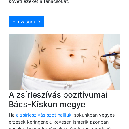
követi ezeket a tanácsokat.
Elolvasom →
A zsírleszívás pozitívumai
Bács-Kiskun megye
Ha
a zsírleszívás szót halljuk,
sokunkban vegyes
érzések keringenek, kevesen ismerik azonban
ennek a beavatkozásnak a tényleges, rendkívül