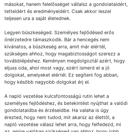
másokat, hanem felelősséget vállalsz a gondolataidért,
tetteidért és eredményeidért. Csak akkor leszel
teljesen ura a saját életednek.
Legyen büszkeséged. Személyes fejlődésed erős
önérzetedre támaszkodik. Bár a hencegés nem
kívánatos, a büszkeség arra, amit már elértél,
szükséges ahhoz, hogy magabiztosságot szerezz a
továbblépéshez. Keményen megdolgoztál azért, hogy
eljuss oda, ahol most vagy, ezért ismerd el a jó
dolgokat, amelyeket elértél. Ez segíteni fog abban,
hogy később nagyobb dolgokat érj el.
A napló vezetése kulcsfontosságú rutin lehet a
személyes fejlődéshez, és betekintést nyújthat a valódi
gondolataidba és érzéseidbe. Ha valaha is úgy
érezted, hogy nem tudod, mit akarsz az élettől, a
napló vezetése válasz lehet arra, hogy felfedezd, mi
az, amire valóban szükséged van ahhoz, hogy jobb