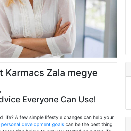
t Karmacs Zala megye
e
vice Everyone Can Use!
 life? A few simple lifestyle changes can help your
g
personal development goals
can be the best thing