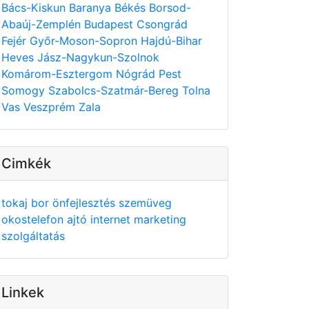
Bács-Kiskun
Baranya
Békés
Borsod-
Abaúj-Zemplén
Budapest
Csongrád
Fejér
Győr-Moson-Sopron
Hajdú-Bihar
Heves
Jász-Nagykun-Szolnok
Komárom-Esztergom
Nógrád
Pest
Somogy
Szabolcs-Szatmár-Bereg
Tolna
Vas
Veszprém
Zala
Cimkék
tokaj
bor
önfejlesztés
szemüveg
okostelefon
ajtó
internet
marketing
szolgáltatás
Linkek