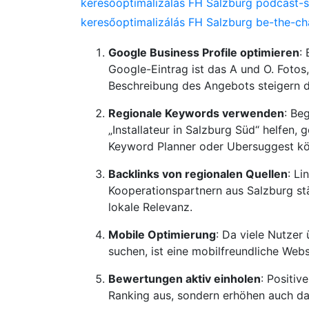
keresőoptimalizálás FH Salzburg podcast-s
keresőoptimalizálás FH Salzburg be-the-c
Google Business Profile optimieren
:
Google-Eintrag ist das A und O. Fotos
Beschreibung des Angebots steigern d
Regionale Keywords verwenden
: Be
„Installateur in Salzburg Süd“ helfen,
Keyword Planner oder Ubersuggest kö
Backlinks von regionalen Quellen
: L
Kooperationspartnern aus Salzburg st
lokale Relevanz.
Mobile Optimierung
: Da viele Nutzer
suchen, ist eine mobilfreundliche Websi
Bewertungen aktiv einholen
: Positiv
Ranking aus, sondern erhöhen auch da