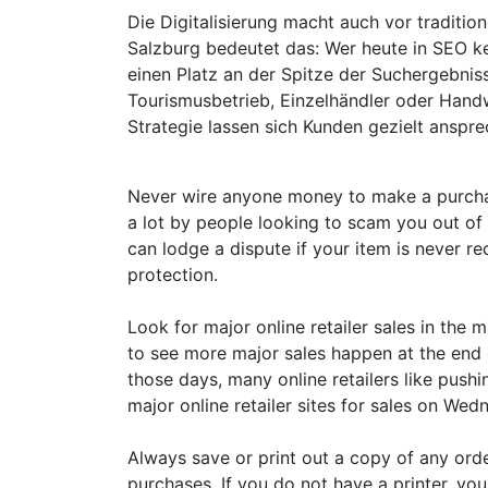
Die Digitalisierung macht auch vor traditio
Salzburg bedeutet das: Wer heute in SEO ke
einen Platz an der Spitze der Suchergebnis
Tourismusbetrieb, Einzelhändler oder Hand
Strategie lassen sich Kunden gezielt anspr
Never wire anyone money to make a purchas
a lot by people looking to scam you out of 
can lodge a dispute if your item is never r
protection.
Look for major online retailer sales in the 
to see more major sales happen at the end 
those days, many online retailers like push
major online retailer sites for sales on Wed
Always save or print out a copy of any ord
purchases. If you do not have a printer, y