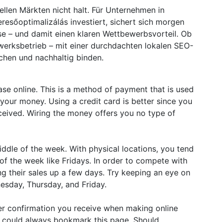
nellen Märkten nicht halt. Für Unternehmen in
resőoptimalizálás investiert, sichert sich morgen
se – und damit einen klaren Wettbewerbsvorteil. Ob
werksbetrieb – mit einer durchdachten lokalen SEO-
echen und nachhaltig binden.
e online. This is a method of payment that is used
your money. Using a credit card is better since you
eceived. Wiring the money offers you no type of
middle of the week. With physical locations, you tend
of the week like Fridays. In order to compete with
ing their sales up a few days. Try keeping an eye on
nesday, Thursday, and Friday.
er confirmation you receive when making online
ou could always bookmark this page. Should