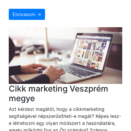
Elolvasom →
Cikk marketing Veszprém
megye
Azt kérdezi magától, hogy a cikkmarketing
segítségével népszerűsítheti-e magát? Képes lesz-
e létrehozni egy olyan módszert a használatára,
amely működni fog az Ön számára? Számos