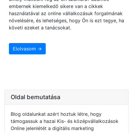
embernek kiemelkedő sikere van a cikkek
használatával az online vállalkozásuk forgalmának
növelésére, és lehetséges, hogy Ön is ezt tegye, ha
követi ezeket a tanácsokat.
Elolvasom →
Oldal bemutatása
Blog oldalunkat azért hoztuk létre, hogy
támogassuk a hazai Kis- és középvállalkozások
Online jelenlétét a digitális marketing