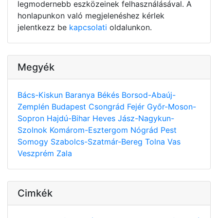
legmodernebb eszközeinek felhasználásával. A
honlapunkon való megjelenéshez kérlek
jelentkezz be
kapcsolati
oldalunkon.
Megyék
Bács-Kiskun
Baranya
Békés
Borsod-Abaúj-
Zemplén
Budapest
Csongrád
Fejér
Győr-Moson-
Sopron
Hajdú-Bihar
Heves
Jász-Nagykun-
Szolnok
Komárom-Esztergom
Nógrád
Pest
Somogy
Szabolcs-Szatmár-Bereg
Tolna
Vas
Veszprém
Zala
Cimkék