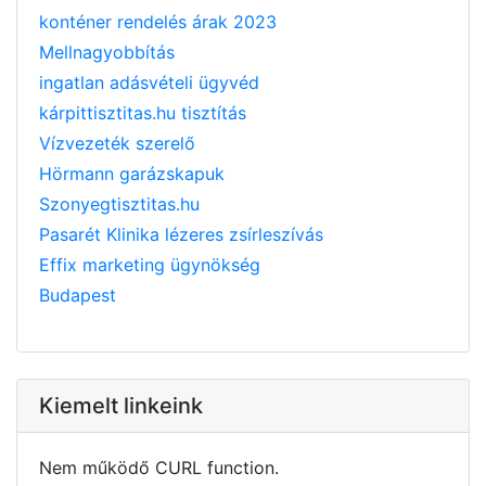
konténer rendelés árak 2023
Mellnagyobbítás
ingatlan adásvételi ügyvéd
kárpittisztitas.hu tisztítás
Vízvezeték szerelő
Hörmann garázskapuk
Szonyegtisztitas.hu
Pasarét Klinika lézeres zsírleszívás
Effix marketing ügynökség
Budapest
Kiemelt linkeink
Nem működő CURL function.