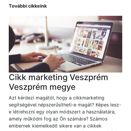
További cikkeink
Cikk marketing Veszprém
Veszprém megye
Azt kérdezi magától, hogy a cikkmarketing
segítségével népszerűsítheti-e magát? Képes lesz-
e létrehozni egy olyan módszert a használatára,
amely működni fog az Ön számára? Számos
embernek kiemelkedő sikere van a cikkek