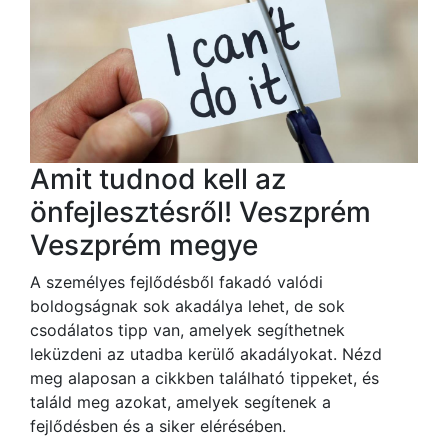
Amit tudnod kell az
önfejlesztésről! Veszprém
Veszprém megye
A személyes fejlődésből fakadó valódi
boldogságnak sok akadálya lehet, de sok
csodálatos tipp van, amelyek segíthetnek
leküzdeni az utadba kerülő akadályokat. Nézd
meg alaposan a cikkben található tippeket, és
találd meg azokat, amelyek segítenek a
fejlődésben és a siker elérésében.