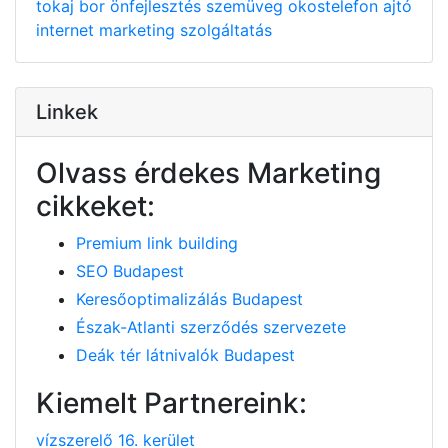
tokaj
bor
önfejlesztés
szemüveg
okostelefon
ajtó
internet
marketing
szolgáltatás
Linkek
Olvass érdekes Marketing
cikkeket:
Premium link building
SEO Budapest
Keresőoptimalizálás Budapest
Észak-Atlanti szerződés szervezete
Deák tér látnivalók Budapest
Kiemelt Partnereink:
vízszerelő 16. kerület