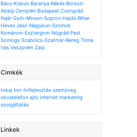
Bács-Kiskun
Baranya
Békés
Borsod-
Abaúj-Zemplén
Budapest
Csongrád
Fejér
Győr-Moson-Sopron
Hajdú-Bihar
Heves
Jász-Nagykun-Szolnok
Komárom-Esztergom
Nógrád
Pest
Somogy
Szabolcs-Szatmár-Bereg
Tolna
Vas
Veszprém
Zala
Cimkék
tokaj
bor
önfejlesztés
szemüveg
okostelefon
ajtó
internet
marketing
szolgáltatás
Linkek