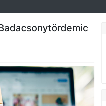
 Badacsonytördemic
e