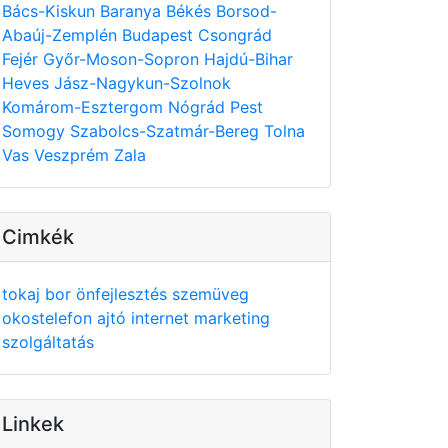
Bács-Kiskun
Baranya
Békés
Borsod-
Abaúj-Zemplén
Budapest
Csongrád
Fejér
Győr-Moson-Sopron
Hajdú-Bihar
Heves
Jász-Nagykun-Szolnok
Komárom-Esztergom
Nógrád
Pest
Somogy
Szabolcs-Szatmár-Bereg
Tolna
Vas
Veszprém
Zala
Cimkék
tokaj
bor
önfejlesztés
szemüveg
okostelefon
ajtó
internet
marketing
szolgáltatás
Linkek