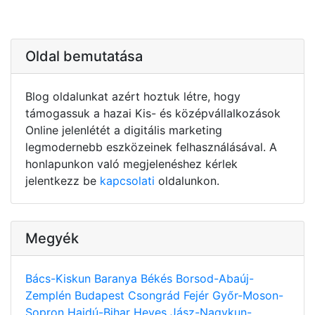
Oldal bemutatása
Blog oldalunkat azért hoztuk létre, hogy
támogassuk a hazai Kis- és középvállalkozások
Online jelenlétét a digitális marketing
legmodernebb eszközeinek felhasználásával. A
honlapunkon való megjelenéshez kérlek
jelentkezz be
kapcsolati
oldalunkon.
Megyék
Bács-Kiskun
Baranya
Békés
Borsod-Abaúj-
Zemplén
Budapest
Csongrád
Fejér
Győr-Moson-
Sopron
Hajdú-Bihar
Heves
Jász-Nagykun-