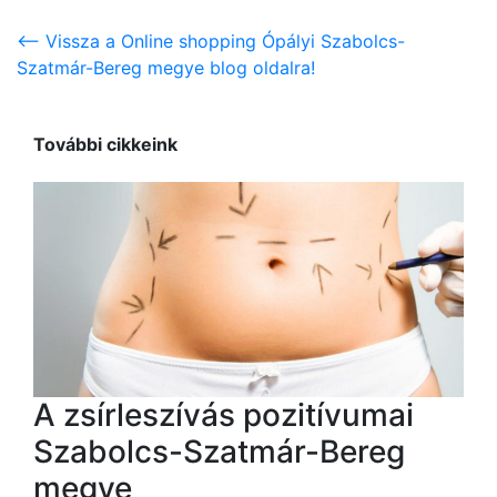
<-- Vissza a Online shopping Ópályi Szabolcs-
Szatmár-Bereg megye blog oldalra!
További cikkeink
A zsírleszívás pozitívumai
Szabolcs-Szatmár-Bereg
megye