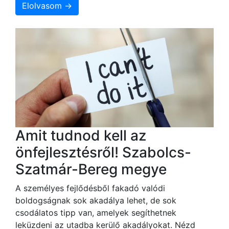
Elolvasom →
Amit tudnod kell az
önfejlesztésről! Szabolcs-
Szatmár-Bereg megye
A személyes fejlődésből fakadó valódi
boldogságnak sok akadálya lehet, de sok
csodálatos tipp van, amelyek segíthetnek
leküzdeni az utadba kerülő akadályokat. Nézd