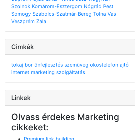
Szolnok
Komárom-Esztergom
Nógrád
Pest
Somogy
Szabolcs-Szatmár-Bereg
Tolna
Vas
Veszprém
Zala
Cimkék
tokaj
bor
önfejlesztés
szemüveg
okostelefon
ajtó
internet
marketing
szolgáltatás
Linkek
Olvass érdekes Marketing
cikkeket:
Premium link building