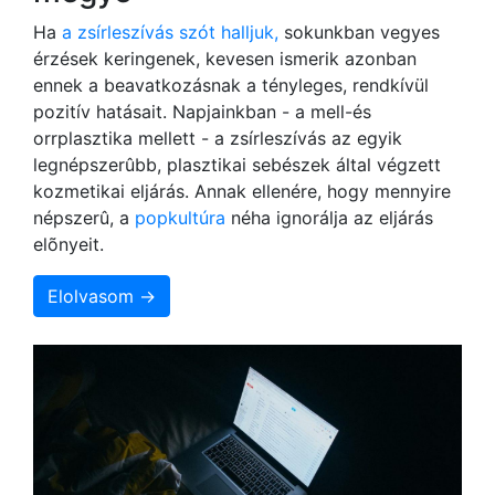
Ha
a zsírleszívás szót halljuk,
sokunkban vegyes
érzések keringenek, kevesen ismerik azonban
ennek a beavatkozásnak a tényleges, rendkívül
pozitív hatásait. Napjainkban - a mell-és
orrplasztika mellett - a zsírleszívás az egyik
legnépszerûbb, plasztikai sebészek által végzett
kozmetikai eljárás. Annak ellenére, hogy mennyire
népszerû, a
popkultúra
néha ignorálja az eljárás
elõnyeit.
Elolvasom →