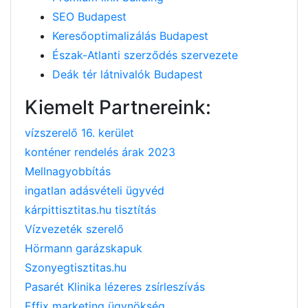
SEO Budapest
Keresőoptimalizálás Budapest
Észak-Atlanti szerződés szervezete
Deák tér látnivalók Budapest
Kiemelt Partnereink:
vízszerelő 16. kerület
konténer rendelés árak 2023
Mellnagyobbítás
ingatlan adásvételi ügyvéd
kárpittisztitas.hu tisztítás
Vízvezeték szerelő
Hörmann garázskapuk
Szonyegtisztitas.hu
Pasarét Klinika lézeres zsírleszívás
Effix marketing ügynökség