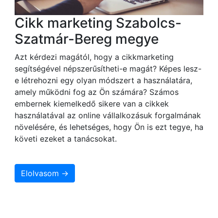
Cikk marketing Szabolcs-
Szatmár-Bereg megye
Azt kérdezi magától, hogy a cikkmarketing
segítségével népszerűsítheti-e magát? Képes lesz-
e létrehozni egy olyan módszert a használatára,
amely működni fog az Ön számára? Számos
embernek kiemelkedő sikere van a cikkek
használatával az online vállalkozásuk forgalmának
növelésére, és lehetséges, hogy Ön is ezt tegye, ha
követi ezeket a tanácsokat.
Elolvasom →