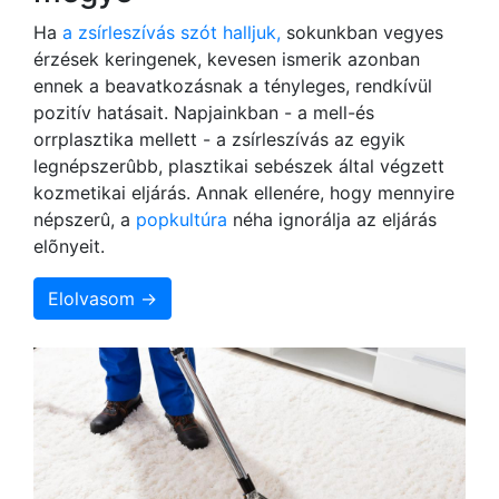
Ha
a zsírleszívás szót halljuk,
sokunkban vegyes
érzések keringenek, kevesen ismerik azonban
ennek a beavatkozásnak a tényleges, rendkívül
pozitív hatásait. Napjainkban - a mell-és
orrplasztika mellett - a zsírleszívás az egyik
legnépszerûbb, plasztikai sebészek által végzett
kozmetikai eljárás. Annak ellenére, hogy mennyire
népszerû, a
popkultúra
néha ignorálja az eljárás
elõnyeit.
Elolvasom →