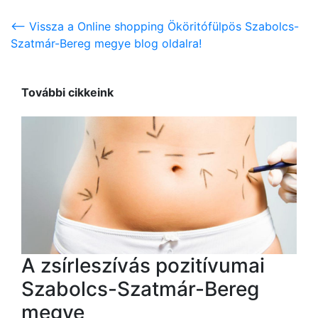
<-- Vissza a Online shopping Ököritófülpös Szabolcs-
Szatmár-Bereg megye blog oldalra!
További cikkeink
A zsírleszívás pozitívumai
Szabolcs-Szatmár-Bereg
megye