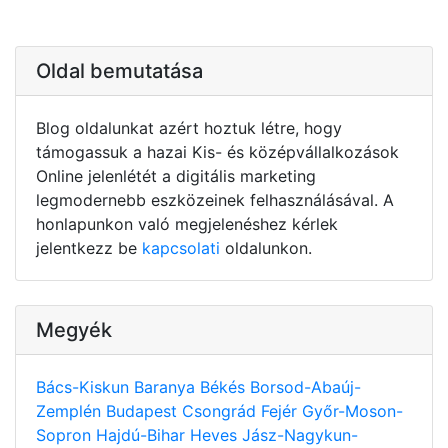
Oldal bemutatása
Blog oldalunkat azért hoztuk létre, hogy
támogassuk a hazai Kis- és középvállalkozások
Online jelenlétét a digitális marketing
legmodernebb eszközeinek felhasználásával. A
honlapunkon való megjelenéshez kérlek
jelentkezz be
kapcsolati
oldalunkon.
Megyék
Bács-Kiskun
Baranya
Békés
Borsod-Abaúj-
Zemplén
Budapest
Csongrád
Fejér
Győr-Moson-
Sopron
Hajdú-Bihar
Heves
Jász-Nagykun-