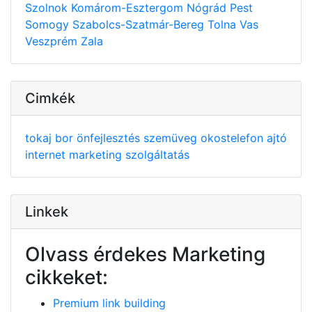
Szolnok
Komárom-Esztergom
Nógrád
Pest
Somogy
Szabolcs-Szatmár-Bereg
Tolna
Vas
Veszprém
Zala
Cimkék
tokaj
bor
önfejlesztés
szemüveg
okostelefon
ajtó
internet
marketing
szolgáltatás
Linkek
Olvass érdekes Marketing
cikkeket:
Premium link building