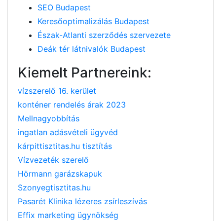
SEO Budapest
Keresőoptimalizálás Budapest
Észak-Atlanti szerződés szervezete
Deák tér látnivalók Budapest
Kiemelt Partnereink:
vízszerelő 16. kerület
konténer rendelés árak 2023
Mellnagyobbítás
ingatlan adásvételi ügyvéd
kárpittisztitas.hu tisztítás
Vízvezeték szerelő
Hörmann garázskapuk
Szonyegtisztitas.hu
Pasarét Klinika lézeres zsírleszívás
Effix marketing ügynökség