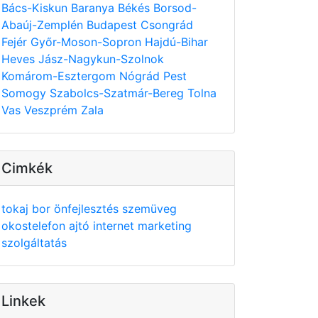
Bács-Kiskun
Baranya
Békés
Borsod-
Abaúj-Zemplén
Budapest
Csongrád
Fejér
Győr-Moson-Sopron
Hajdú-Bihar
Heves
Jász-Nagykun-Szolnok
Komárom-Esztergom
Nógrád
Pest
Somogy
Szabolcs-Szatmár-Bereg
Tolna
Vas
Veszprém
Zala
Cimkék
tokaj
bor
önfejlesztés
szemüveg
okostelefon
ajtó
internet
marketing
szolgáltatás
Linkek