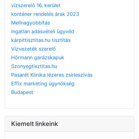
vízszerelő 16. kerület
konténer rendelés árak 2023
Mellnagyobbítás
ingatlan adásvételi ügyvéd
kárpittisztitas.hu tisztítás
Vízvezeték szerelő
Hörmann garázskapuk
Szonyegtisztitas.hu
Pasarét Klinika lézeres zsírleszívás
Effix marketing ügynökség
Budapest
Kiemelt linkeink