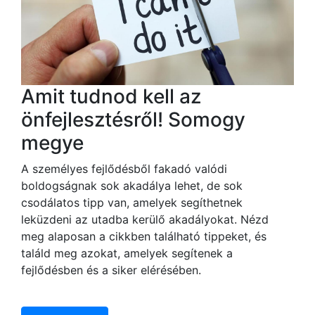
Amit tudnod kell az
önfejlesztésről! Somogy
megye
A személyes fejlődésből fakadó valódi
boldogságnak sok akadálya lehet, de sok
csodálatos tipp van, amelyek segíthetnek
leküzdeni az utadba kerülő akadályokat. Nézd
meg alaposan a cikkben található tippeket, és
találd meg azokat, amelyek segítenek a
fejlődésben és a siker elérésében.