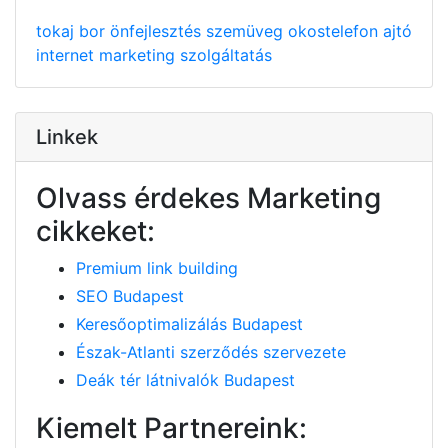
tokaj
bor
önfejlesztés
szemüveg
okostelefon
ajtó
internet
marketing
szolgáltatás
Linkek
Olvass érdekes Marketing
cikkeket:
Premium link building
SEO Budapest
Keresőoptimalizálás Budapest
Észak-Atlanti szerződés szervezete
Deák tér látnivalók Budapest
Kiemelt Partnereink: