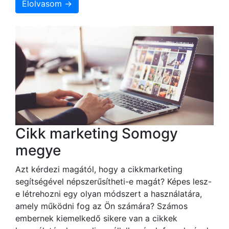
Elolvasom →
Cikk marketing Somogy
megye
Azt kérdezi magától, hogy a cikkmarketing
segítségével népszerűsítheti-e magát? Képes lesz-
e létrehozni egy olyan módszert a használatára,
amely működni fog az Ön számára? Számos
embernek kiemelkedő sikere van a cikkek