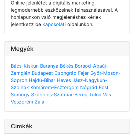
Online jelenlétét a digitális marketing
legmodernebb eszközeinek felhasználásával. A
honlapunkon való megjelenéshez kérlek
jelentkezz be
kapcsolati
oldalunkon.
Megyék
Bács-Kiskun
Baranya
Békés
Borsod-Abaúj-
Zemplén
Budapest
Csongrád
Fejér
Győr-Moson-
Sopron
Hajdú-Bihar
Heves
Jász-Nagykun-
Szolnok
Komárom-Esztergom
Nógrád
Pest
Somogy
Szabolcs-Szatmár-Bereg
Tolna
Vas
Veszprém
Zala
Cimkék