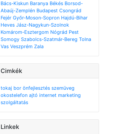
Bács-Kiskun
Baranya
Békés
Borsod-
Abaúj-Zemplén
Budapest
Csongrád
Fejér
Győr-Moson-Sopron
Hajdú-Bihar
Heves
Jász-Nagykun-Szolnok
Komárom-Esztergom
Nógrád
Pest
Somogy
Szabolcs-Szatmár-Bereg
Tolna
Vas
Veszprém
Zala
Cimkék
tokaj
bor
önfejlesztés
szemüveg
okostelefon
ajtó
internet
marketing
szolgáltatás
Linkek