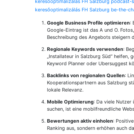
keresőoptimalizálás FH Salzburg podcast-s
keresőoptimalizálás FH Salzburg be-the-c
Google Business Profile optimieren
:
Google-Eintrag ist das A und O. Fotos
Beschreibung des Angebots steigern d
Regionale Keywords verwenden
: Be
„Installateur in Salzburg Süd“ helfen,
Keyword Planner oder Ubersuggest kö
Backlinks von regionalen Quellen
: L
Kooperationspartnern aus Salzburg st
lokale Relevanz.
Mobile Optimierung
: Da viele Nutzer
suchen, ist eine mobilfreundliche Websi
Bewertungen aktiv einholen
: Positiv
Ranking aus, sondern erhöhen auch da