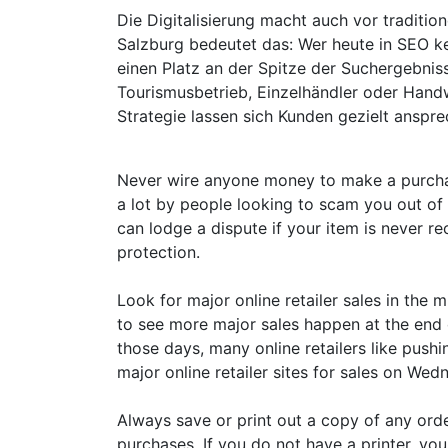
Die Digitalisierung macht auch vor traditio
Salzburg bedeutet das: Wer heute in SEO ke
einen Platz an der Spitze der Suchergebnis
Tourismusbetrieb, Einzelhändler oder Hand
Strategie lassen sich Kunden gezielt anspr
Never wire anyone money to make a purchas
a lot by people looking to scam you out of 
can lodge a dispute if your item is never r
protection.
Look for major online retailer sales in the 
to see more major sales happen at the end 
those days, many online retailers like push
major online retailer sites for sales on Wed
Always save or print out a copy of any ord
purchases. If you do not have a printer, y