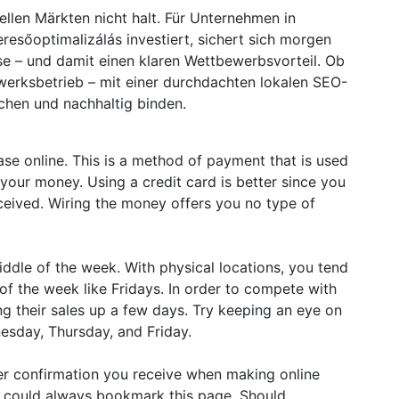
nellen Märkten nicht halt. Für Unternehmen in
resőoptimalizálás investiert, sichert sich morgen
se – und damit einen klaren Wettbewerbsvorteil. Ob
werksbetrieb – mit einer durchdachten lokalen SEO-
echen und nachhaltig binden.
e online. This is a method of payment that is used
your money. Using a credit card is better since you
eceived. Wiring the money offers you no type of
middle of the week. With physical locations, you tend
of the week like Fridays. In order to compete with
ing their sales up a few days. Try keeping an eye on
nesday, Thursday, and Friday.
er confirmation you receive when making online
ou could always bookmark this page. Should