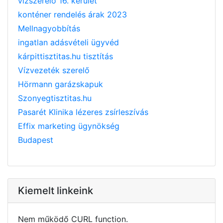
vízszerelő 16. kerület
konténer rendelés árak 2023
Mellnagyobbítás
ingatlan adásvételi ügyvéd
kárpittisztitas.hu tisztítás
Vízvezeték szerelő
Hörmann garázskapuk
Szonyegtisztitas.hu
Pasarét Klinika lézeres zsírleszívás
Effix marketing ügynökség
Budapest
Kiemelt linkeink
Nem működő CURL function.