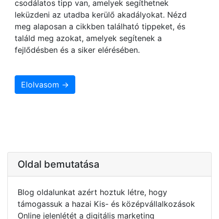
csodálatos tipp van, amelyek segíthetnek
leküzdeni az utadba kerülő akadályokat. Nézd
meg alaposan a cikkben található tippeket, és
találd meg azokat, amelyek segítenek a
fejlődésben és a siker elérésében.
Elolvasom →
Oldal bemutatása
Blog oldalunkat azért hoztuk létre, hogy
támogassuk a hazai Kis- és középvállalkozások
Online jelenlétét a digitális marketing