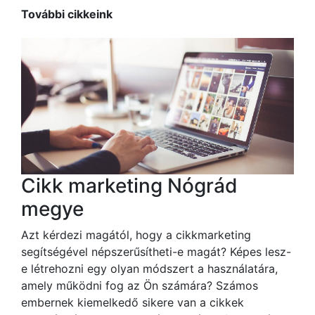
További cikkeink
Cikk marketing Nógrád
megye
Azt kérdezi magától, hogy a cikkmarketing
segítségével népszerűsítheti-e magát? Képes lesz-
e létrehozni egy olyan módszert a használatára,
amely működni fog az Ön számára? Számos
embernek kiemelkedő sikere van a cikkek