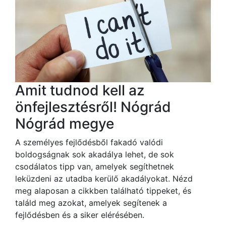
Amit tudnod kell az
önfejlesztésről! Nógrád
Nógrád megye
A személyes fejlődésből fakadó valódi
boldogságnak sok akadálya lehet, de sok
csodálatos tipp van, amelyek segíthetnek
leküzdeni az utadba kerülő akadályokat. Nézd
meg alaposan a cikkben található tippeket, és
találd meg azokat, amelyek segítenek a
fejlődésben és a siker elérésében.