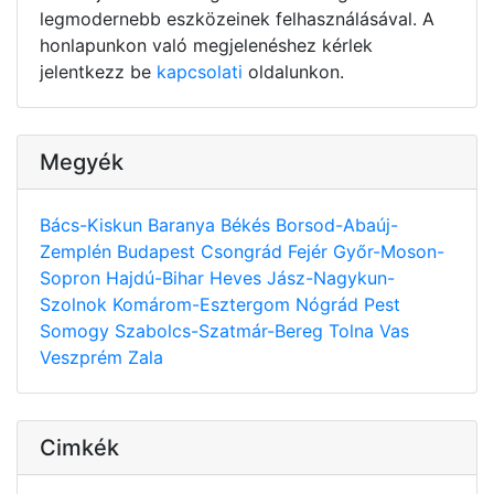
legmodernebb eszközeinek felhasználásával. A
honlapunkon való megjelenéshez kérlek
jelentkezz be
kapcsolati
oldalunkon.
Megyék
Bács-Kiskun
Baranya
Békés
Borsod-Abaúj-
Zemplén
Budapest
Csongrád
Fejér
Győr-Moson-
Sopron
Hajdú-Bihar
Heves
Jász-Nagykun-
Szolnok
Komárom-Esztergom
Nógrád
Pest
Somogy
Szabolcs-Szatmár-Bereg
Tolna
Vas
Veszprém
Zala
Cimkék