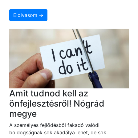
Elolvasom →
Amit tudnod kell az
önfejlesztésről! Nógrád
megye
A személyes fejlődésből fakadó valódi
boldogságnak sok akadálya lehet, de sok