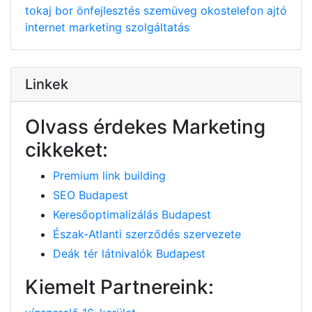
tokaj
bor
önfejlesztés
szemüveg
okostelefon
ajtó
internet
marketing
szolgáltatás
Linkek
Olvass érdekes Marketing
cikkeket:
Premium link building
SEO Budapest
Keresőoptimalizálás Budapest
Észak-Atlanti szerződés szervezete
Deák tér látnivalók Budapest
Kiemelt Partnereink: