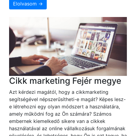
Elolvasom →
Cikk marketing Fejér megye
Azt kérdezi magától, hogy a cikkmarketing
segítségével népszerűsítheti-e magát? Képes lesz-
e létrehozni egy olyan módszert a használatára,
amely működni fog az Ön számára? Számos
embernek kiemelkedő sikere van a cikkek
használatával az online vállalkozásuk forgalmának
növelésére, és lehetséges, hogy Ön is ezt tegye, ha