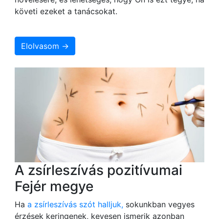
követi ezeket a tanácsokat.
Elolvasom →
A zsírleszívás pozitívumai
Fejér megye
Ha
a zsírleszívás szót halljuk,
sokunkban vegyes
érzések keringenek, kevesen ismerik azonban