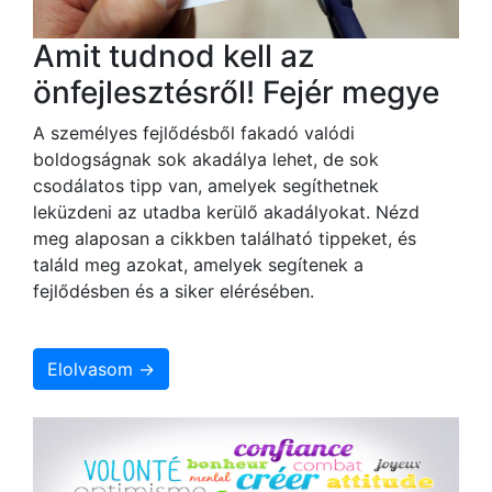
Amit tudnod kell az
önfejlesztésről! Fejér megye
A személyes fejlődésből fakadó valódi
boldogságnak sok akadálya lehet, de sok
csodálatos tipp van, amelyek segíthetnek
leküzdeni az utadba kerülő akadályokat. Nézd
meg alaposan a cikkben található tippeket, és
találd meg azokat, amelyek segítenek a
fejlődésben és a siker elérésében.
Elolvasom →