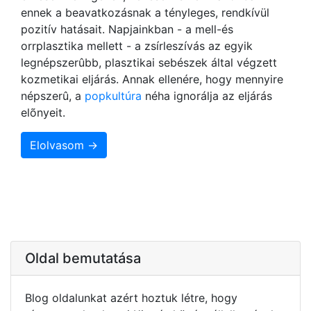
ennek a beavatkozásnak a tényleges, rendkívül
pozitív hatásait. Napjainkban - a mell-és
orrplasztika mellett - a zsírleszívás az egyik
legnépszerûbb, plasztikai sebészek által végzett
kozmetikai eljárás. Annak ellenére, hogy mennyire
népszerû, a
popkultúra
néha ignorálja az eljárás
elõnyeit.
Elolvasom →
Oldal bemutatása
Blog oldalunkat azért hoztuk létre, hogy