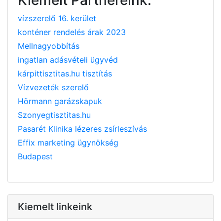
vízszerelő 16. kerület
konténer rendelés árak 2023
Mellnagyobbítás
ingatlan adásvételi ügyvéd
kárpittisztitas.hu tisztítás
Vízvezeték szerelő
Hörmann garázskapuk
Szonyegtisztitas.hu
Pasarét Klinika lézeres zsírleszívás
Effix marketing ügynökség
Budapest
Kiemelt linkeink