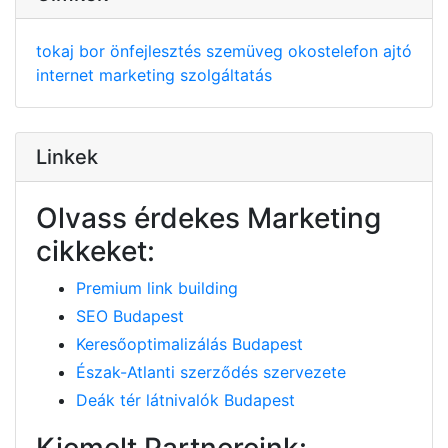
tokaj
bor
önfejlesztés
szemüveg
okostelefon
ajtó
internet
marketing
szolgáltatás
Linkek
Olvass érdekes Marketing
cikkeket:
Premium link building
SEO Budapest
Keresőoptimalizálás Budapest
Észak-Atlanti szerződés szervezete
Deák tér látnivalók Budapest
Kiemelt Partnereink: