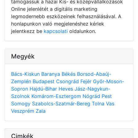
támogassuk a hazai Kis- és középvállalkozások
Online jelenlétét a digitális marketing
legmodernebb eszközeinek felhasználásával. A
honlapunkon való megjelenéshez kérlek
jelentkezz be
kapcsolati
oldalunkon.
Megyék
Bács-Kiskun
Baranya
Békés
Borsod-Abaúj-
Zemplén
Budapest
Csongrád
Fejér
Győr-Moson-
Sopron
Hajdú-Bihar
Heves
Jász-Nagykun-
Szolnok
Komárom-Esztergom
Nógrád
Pest
Somogy
Szabolcs-Szatmár-Bereg
Tolna
Vas
Veszprém
Zala
Cimkék