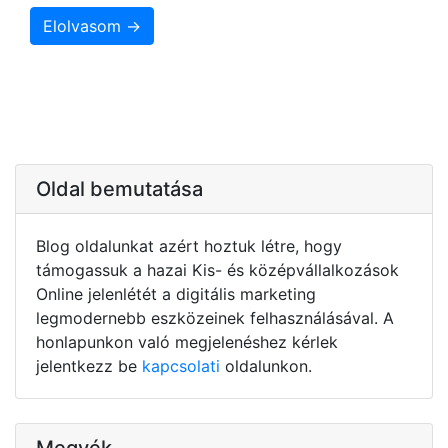
Elolvasom →
Oldal bemutatása
Blog oldalunkat azért hoztuk létre, hogy
támogassuk a hazai Kis- és középvállalkozások
Online jelenlétét a digitális marketing
legmodernebb eszközeinek felhasználásával. A
honlapunkon való megjelenéshez kérlek
jelentkezz be
kapcsolati
oldalunkon.
Megyék