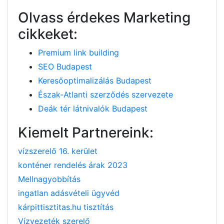
Olvass érdekes Marketing
cikkeket:
Premium link building
SEO Budapest
Keresőoptimalizálás Budapest
Észak-Atlanti szerződés szervezete
Deák tér látnivalók Budapest
Kiemelt Partnereink:
vízszerelő 16. kerület
konténer rendelés árak 2023
Mellnagyobbítás
ingatlan adásvételi ügyvéd
kárpittisztitas.hu tisztítás
Vízvezeték szerelő