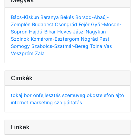
Bács-Kiskun
Baranya
Békés
Borsod-Abaúj-
Zemplén
Budapest
Csongrád
Fejér
Győr-Moson-
Sopron
Hajdú-Bihar
Heves
Jász-Nagykun-
Szolnok
Komárom-Esztergom
Nógrád
Pest
Somogy
Szabolcs-Szatmár-Bereg
Tolna
Vas
Veszprém
Zala
Cimkék
tokaj
bor
önfejlesztés
szemüveg
okostelefon
ajtó
internet
marketing
szolgáltatás
Linkek