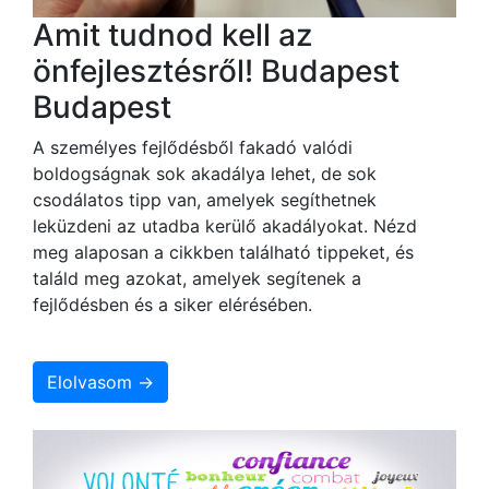
Amit tudnod kell az
önfejlesztésről! Budapest
Budapest
A személyes fejlődésből fakadó valódi
boldogságnak sok akadálya lehet, de sok
csodálatos tipp van, amelyek segíthetnek
leküzdeni az utadba kerülő akadályokat. Nézd
meg alaposan a cikkben található tippeket, és
találd meg azokat, amelyek segítenek a
fejlődésben és a siker elérésében.
Elolvasom →