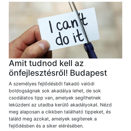
Amit tudnod kell az
önfejlesztésről! Budapest
A személyes fejlődésből fakadó valódi
boldogságnak sok akadálya lehet, de sok
csodálatos tipp van, amelyek segíthetnek
leküzdeni az utadba kerülő akadályokat. Nézd
meg alaposan a cikkben található tippeket, és
találd meg azokat, amelyek segítenek a
fejlődésben és a siker elérésében.